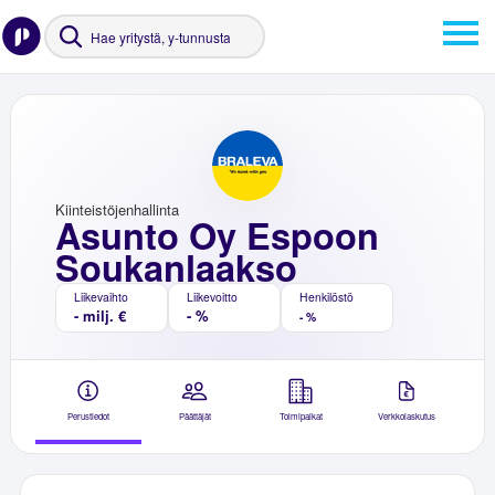
Kiinteistöjenhallinta
Asunto Oy Espoon
Soukanlaakso
Liikevaihto
Liikevoitto
Henkilöstö
- milj. €
- %
- %
Perustiedot
Päättäjät
Toimipaikat
Verkkolaskutus