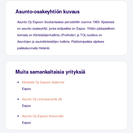
Asunto-osakeyhtiön kuvaus
Asunto Oy Espoon Soukanlaakso perustettiin vuonna 1983. Kyseessä
on asunto-osakeyhtiö, jonka kotipaikka on Espoo. Yhtiön pääasiallinen
toimiala on Kiinteistöjenhallinta (Profinder) ja TOL-luokitus on
Asuntojen ja asuinkiinteistöjen hallinta. Päätoimipaikka sijaitsee
paikkakunnalla Helsinki.
Muita samankaltaisia yrityksiä
Kiinteistö Oy Espoon Aallonrivi
Espoo
Asunto Oy Lintuvaarantie 28
Espoo
Asunto Oy Espoon Koivumäki
Espoo