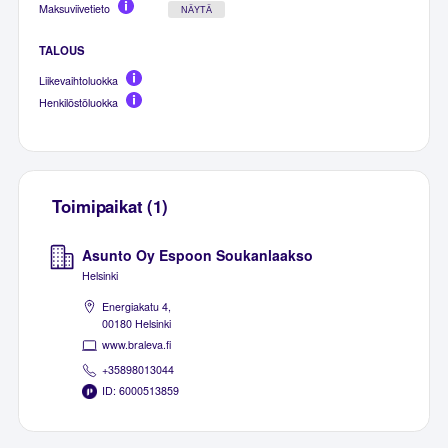
Maksuviivetieto
NÄYTÄ
TALOUS
Liikevaihtoluokka
Henkilöstöluokka
Toimipaikat (1)
Asunto Oy Espoon Soukanlaakso
Helsinki
Energiakatu 4,
00180 Helsinki
www.braleva.fi
+35898013044
ID: 6000513859