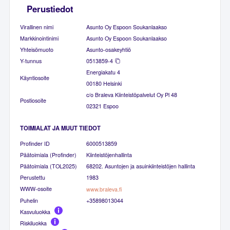
Perustiedot
Virallinen nimi
Asunto Oy Espoon Soukanlaakso
Markkinointinimi
Asunto Oy Espoon Soukanlaakso
Yhteisömuoto
Asunto-osakeyhtiö
Y-tunnus
0513859-4
Energiakatu 4
Käyntiosoite
00180 Helsinki
c/o Braleva Kiinteistöpalvelut Oy Pl 48
Postiosoite
02321 Espoo
TOIMIALAT JA MUUT TIEDOT
Profinder ID
6000513859
Päätoimiala (Profinder)
Kiinteistöjenhallinta
Päätoimiala (TOL2025)
68202. Asuntojen ja asuinkiinteistöjen hallinta
Perustettu
1983
WWW-osoite
www.braleva.fi
Puhelin
+35898013044
Kasvuluokka
Riskiluokka