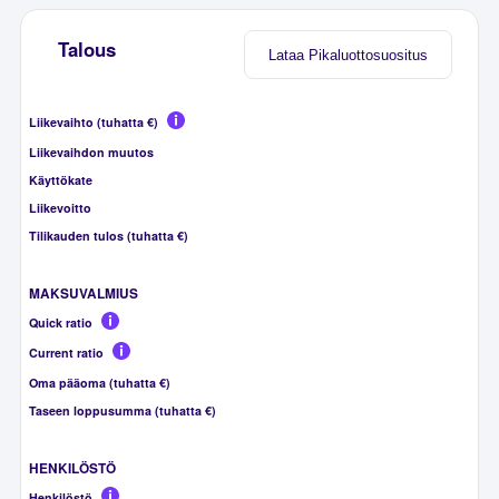
Talous
Lataa Pikaluottosuositus
Liikevaihto (tuhatta €)
Liikevaihdon muutos
Käyttökate
Liikevoitto
Tilikauden tulos (tuhatta €)
MAKSUVALMIUS
Quick ratio
Current ratio
Oma pääoma (tuhatta €)
Taseen loppusumma (tuhatta €)
HENKILÖSTÖ
Henkilöstö