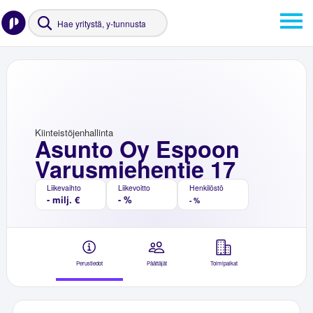
Kiinteistöjenhallinta
Asunto Oy Espoon
Varusmiehentie 17
Liikevaihto
Liikevoitto
Henkilöstö
- milj. €
- %
- %
Perustiedot
Päättäjät
Toimipaikat