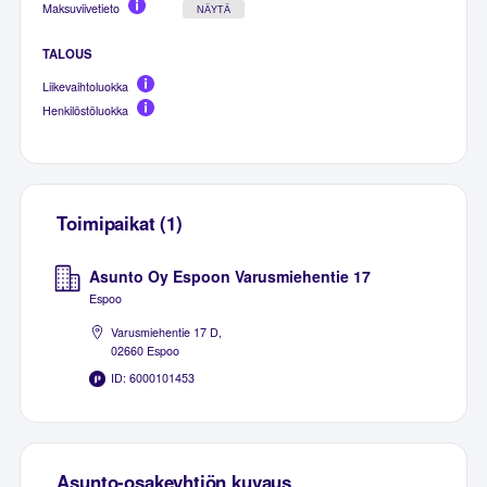
Maksuviivetieto
NÄYTÄ
TALOUS
Liikevaihtoluokka
Henkilöstöluokka
Toimipaikat (1)
Asunto Oy Espoon Varusmiehentie 17
Espoo
Varusmiehentie 17 D,
02660 Espoo
ID: 6000101453
Asunto-osakeyhtiön kuvaus