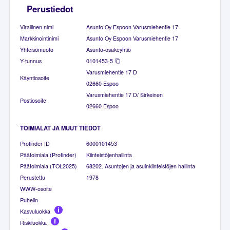
Perustiedot
Virallinen nimi
Asunto Oy Espoon Varusmiehentie 17
Markkinointinimi
Asunto Oy Espoon Varusmiehentie 17
Yhteisömuoto
Asunto-osakeyhtiö
Y-tunnus
0101453-5
Varusmiehentie 17 D
Käyntiosoite
02660 Espoo
Varusmiehentie 17 D/ Sirkeinen
Postiosoite
02660 Espoo
TOIMIALAT JA MUUT TIEDOT
Profinder ID
6000101453
Päätoimiala (Profinder)
Kiinteistöjenhallinta
Päätoimiala (TOL2025)
68202. Asuntojen ja asuinkiinteistöjen hallinta
Perustettu
1978
WWW-osoite
Puhelin
Kasvuluokka
Riskiluokka