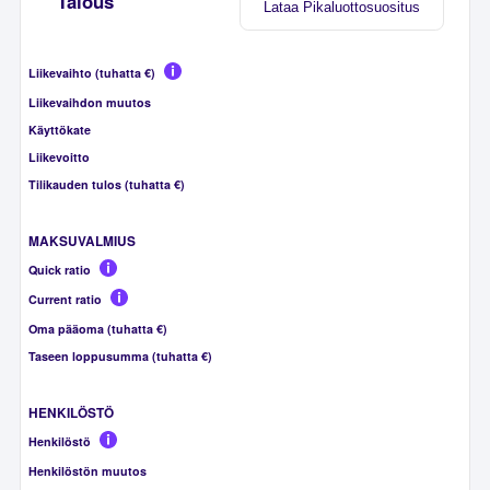
Talous
Lataa Pikaluottosuositus
Liikevaihto (tuhatta €)
Liikevaihdon muutos
Käyttökate
Liikevoitto
Tilikauden tulos (tuhatta €)
MAKSUVALMIUS
Quick ratio
Current ratio
Oma pääoma (tuhatta €)
Taseen loppusumma (tuhatta €)
HENKILÖSTÖ
Henkilöstö
Henkilöstön muutos