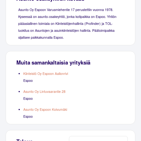
Asunto Oy Espoon Varusmiehentie 17 perustettiin vuonna 1978.
Kyseessä on asunto-osakeyhtiö, jonka kotipaikka on Espoo. Yhtiön
pääasiallinen toimiala on Kiinteistöjenhallinta (Profinder) ja TOL-
luokitus on Asuntojen ja asuinkiinteistöjen hallinta. Päätoimipaikka
sijaitsee paikkakunnalla Espoo.
Muita samankaltaisia yrityksiä
Kiinteistö Oy Espoon Aallonrivi
Espoo
Asunto Oy Lintuvaarantie 28
Espoo
Asunto Oy Espoon Koivumäki
Espoo