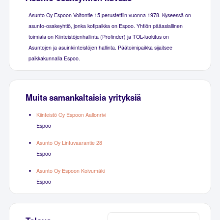
Asunto Oy Espoon Voitontie 15 perustettiin vuonna 1978. Kyseessä on
asunto-osakeyhtiö, jonka kotipaikka on Espoo. Yhtiön pääasiallinen
toimiala on Kiinteistöjenhallinta (Profinder) ja TOL-luokitus on
Asuntojen ja asuinkiinteistöjen hallinta. Päätoimipaikka sijaitsee
paikkakunnalla Espoo.
Muita samankaltaisia yrityksiä
Kiinteistö Oy Espoon Aallonrivi
Espoo
Asunto Oy Lintuvaarantie 28
Espoo
Asunto Oy Espoon Koivumäki
Espoo