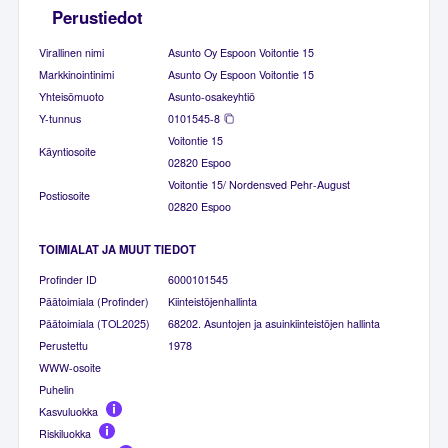
Perustiedot
Virallinen nimi
Asunto Oy Espoon Voitontie 15
Markkinointinimi
Asunto Oy Espoon Voitontie 15
Yhteisömuoto
Asunto-osakeyhtiö
Y-tunnus
0101545-8
Voitontie 15
Käyntiosoite
02820 Espoo
Voitontie 15/ Nordensved Pehr-August
Postiosoite
02820 Espoo
TOIMIALAT JA MUUT TIEDOT
Profinder ID
6000101545
Päätoimiala (Profinder)
Kiinteistöjenhallinta
Päätoimiala (TOL2025)
68202. Asuntojen ja asuinkiinteistöjen hallinta
Perustettu
1978
WWW-osoite
Puhelin
Kasvuluokka
Riskiluokka