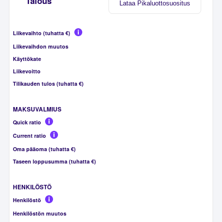
Talous
Lataa Pikaluottosuositus
Liikevaihto (tuhatta €)
Liikevaihdon muutos
Käyttökate
Liikevoitto
Tilikauden tulos (tuhatta €)
MAKSUVALMIUS
Quick ratio
Current ratio
Oma pääoma (tuhatta €)
Taseen loppusumma (tuhatta €)
HENKILÖSTÖ
Henkilöstö
Henkilöstön muutos