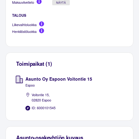
Maksuviivetieto
NÄYTÄ
TALOUS
Liikevaihtoluokka
Henkilöstöluokka
Toimipaikat (1)
Asunto Oy Espoon Voitontie 15
Espoo
Voitontie 15,
02820 Espoo
ID: 6000101545
Asunto-osakeyhtiön kuvaus