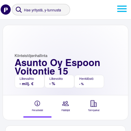
Kiinteistöjenhallinta
Asunto Oy Espoon
Voitontie 15
Liikevaihto
Liikevoitto
Henkilöstö
- milj. €
- %
- %
Perustiedot
Päättäjät
Toimipaikat