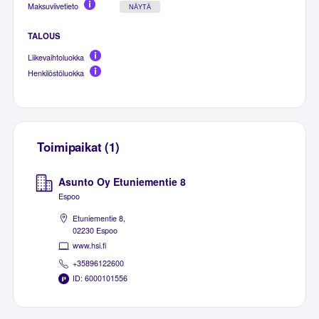
Maksuviivetieto
NÄYTÄ
TALOUS
Liikevaihtoluokka
Henkilöstöluokka
Toimipaikat (1)
Asunto Oy Etuniementie 8
Espoo
Etuniementie 8,
02230 Espoo
www.hsi.fi
+35896122600
ID: 6000101556