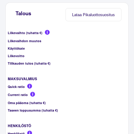
Talous
Lataa Pikaluottosuositus
Liikevaihto (tuhatta €)
Liikevaihdon muutos
Käyttökate
Liikevoitto
Tilikauden tulos (tuhatta €)
MAKSUVALMIUS
Quick ratio
Current ratio
Oma pääoma (tuhatta €)
Taseen loppusumma (tuhatta €)
HENKILÖSTÖ
Henkilöstö