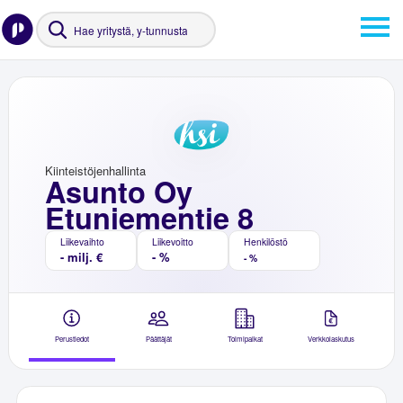
Kiinteistöjenhallinta
Asunto Oy
Etuniementie 8
Liikevaihto
Liikevoitto
Henkilöstö
- milj. €
- %
- %
Perustiedot
Päättäjät
Toimipaikat
Verkkolaskutus