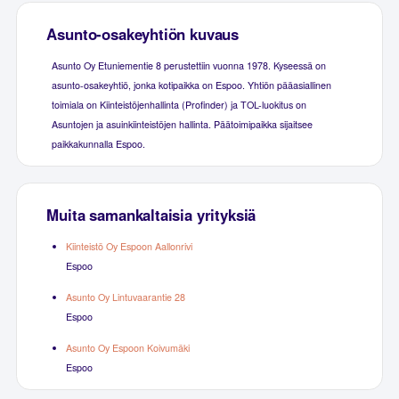
Asunto-osakeyhtiön kuvaus
Asunto Oy Etuniementie 8 perustettiin vuonna 1978. Kyseessä on
asunto-osakeyhtiö, jonka kotipaikka on Espoo. Yhtiön pääasiallinen
toimiala on Kiinteistöjenhallinta (Profinder) ja TOL-luokitus on
Asuntojen ja asuinkiinteistöjen hallinta. Päätoimipaikka sijaitsee
paikkakunnalla Espoo.
Muita samankaltaisia yrityksiä
Kiinteistö Oy Espoon Aallonrivi
Espoo
Asunto Oy Lintuvaarantie 28
Espoo
Asunto Oy Espoon Koivumäki
Espoo