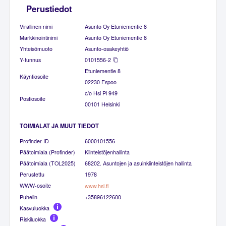
Perustiedot
Virallinen nimi
Asunto Oy Etuniementie 8
Markkinointinimi
Asunto Oy Etuniementie 8
Yhteisömuoto
Asunto-osakeyhtiö
Y-tunnus
0101556-2
Etuniementie 8
Käyntiosoite
02230 Espoo
c/o Hsi Pl 949
Postiosoite
00101 Helsinki
TOIMIALAT JA MUUT TIEDOT
Profinder ID
6000101556
Päätoimiala (Profinder)
Kiinteistöjenhallinta
Päätoimiala (TOL2025)
68202. Asuntojen ja asuinkiinteistöjen hallinta
Perustettu
1978
WWW-osoite
www.hsi.fi
Puhelin
+35896122600
Kasvuluokka
Riskiluokka