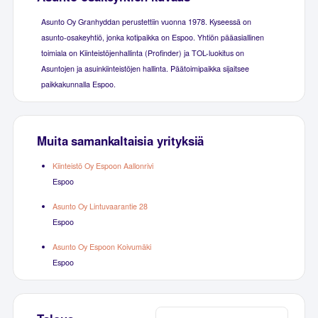
Asunto Oy Granhyddan perustettiin vuonna 1978. Kyseessä on
asunto-osakeyhtiö, jonka kotipaikka on Espoo. Yhtiön pääasiallinen
toimiala on Kiinteistöjenhallinta (Profinder) ja TOL-luokitus on
Asuntojen ja asuinkiinteistöjen hallinta. Päätoimipaikka sijaitsee
paikkakunnalla Espoo.
Muita samankaltaisia yrityksiä
Kiinteistö Oy Espoon Aallonrivi
Espoo
Asunto Oy Lintuvaarantie 28
Espoo
Asunto Oy Espoon Koivumäki
Espoo