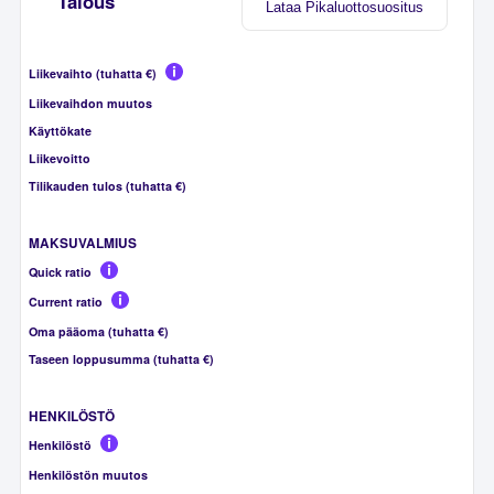
Talous
Lataa Pikaluottosuositus
Liikevaihto (tuhatta €)
Liikevaihdon muutos
Käyttökate
Liikevoitto
Tilikauden tulos (tuhatta €)
MAKSUVALMIUS
Quick ratio
Current ratio
Oma pääoma (tuhatta €)
Taseen loppusumma (tuhatta €)
HENKILÖSTÖ
Henkilöstö
Henkilöstön muutos