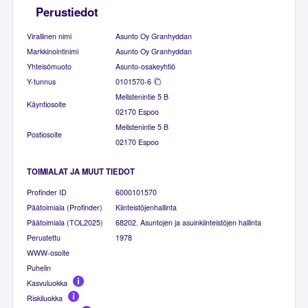
Perustiedot
Virallinen nimi
Asunto Oy Granhyddan
Markkinointinimi
Asunto Oy Granhyddan
Yhteisömuoto
Asunto-osakeyhtiö
Y-tunnus
0101570-6
Mellstenintie 5 B
Käyntiosoite
02170 Espoo
Mellstenintie 5 B
Postiosoite
02170 Espoo
TOIMIALAT JA MUUT TIEDOT
Profinder ID
6000101570
Päätoimiala (Profinder)
Kiinteistöjenhallinta
Päätoimiala (TOL2025)
68202. Asuntojen ja asuinkiinteistöjen hallinta
Perustettu
1978
WWW-osoite
Puhelin
Kasvuluokka
Riskiluokka