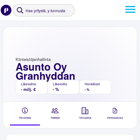
Kiinteistöjenhallinta
Asunto Oy
Granhyddan
Liikevaihto
Liikevoitto
Henkilöstö
- milj. €
- %
- %
Perustiedot
Päättäjät
Toimipaikat
Verkkolaskutus