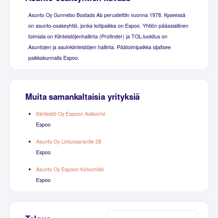
Asunto Oy Gunnebo Bostads Ab perustettiin vuonna 1978. Kyseessä
on asunto-osakeyhtiö, jonka kotipaikka on Espoo. Yhtiön pääasiallinen
toimiala on Kiinteistöjenhallinta (Profinder) ja TOL-luokitus on
Asuntojen ja asuinkiinteistöjen hallinta. Päätoimipaikka sijaitsee
paikkakunnalla Espoo.
Muita samankaltaisia yrityksiä
Kiinteistö Oy Espoon Aallonrivi
Espoo
Asunto Oy Lintuvaarantie 28
Espoo
Asunto Oy Espoon Koivumäki
Espoo