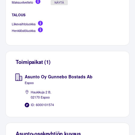
Maksuviivetieto
NÄYTÄ
TALOUS
Liikevaihtoluokka
Henkilöstöluokka
Toimipaikat (1)
Asunto Oy Gunnebo Bostads Ab
Espoo
Haukikuja 2 B,
02170 Espoo
ID: 6000101574
Asunto-osakeyhtiön kuvaus