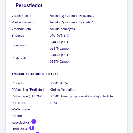
Perustiedot
Virallinen nimi
Asunto Oy Gunnebo Bostads Ab
Markkinointinimi
Asunto Oy Gunnebo Bostads Ab
Yhteisömuoto
Asunto-osakeyhtiö
Y-tunnus
0101574-9
Haukikuja 2 B
Käyntiosoite
02170 Espoo
Haukikuja 2 B
Postiosoite
02170 Espoo
TOIMIALAT JA MUUT TIEDOT
Profinder ID
6000101574
Päätoimiala (Profinder)
Kiinteistöjenhallinta
Päätoimiala (TOL2025)
68202. Asuntojen ja asuinkiinteistöjen hallinta
Perustettu
1978
WWW-osoite
Puhelin
Kasvuluokka
Riskiluokka