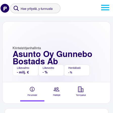
Kiinteistöjenhallinta
Asunto Oy Gunnebo
Bostads Ab
Liikevaihto
Liikevoitto
Henkilöstö
- milj. €
- %
- %
Perustiedot
Päättäjät
Toimipaikat