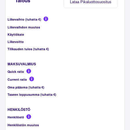
Talous
Lataa Pikaluottosuositus
Liikevaihto (tuhatta €)
Liikevaihdon muutos
Käyttökate
Liikevoitto
Tilikauden tulos (tuhatta €)
MAKSUVALMIUS
Quick ratio
Current ratio
Oma pääoma (tuhatta €)
Taseen loppusumma (tuhatta €)
HENKILÖSTÖ
Henkilöstö
Henkilöstön muutos