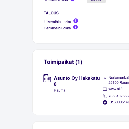
TALOUS
Liikevaihtoluokka
Henkilöstöluokka
Toimipaikat (1)
Asunto Oy Hakakatu
Nortamonkat
26100 Raum
6
www.oi.fi
Rauma
+358107556
ID: 6000514