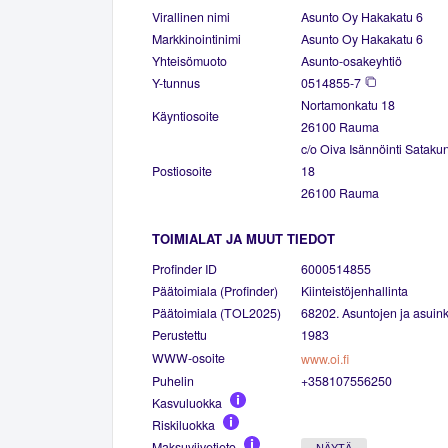
Virallinen nimi
Asunto Oy Hakakatu 6
Markkinointinimi
Asunto Oy Hakakatu 6
Yhteisömuoto
Asunto-osakeyhtiö
Y-tunnus
0514855-7
Nortamonkatu 18
Käyntiosoite
26100 Rauma
c/o Oiva Isännöinti Satak
Postiosoite
18
26100 Rauma
TOIMIALAT JA MUUT TIEDOT
Profinder ID
6000514855
Päätoimiala (Profinder)
Kiinteistöjenhallinta
Päätoimiala (TOL2025)
68202. Asuntojen ja asuinki
Perustettu
1983
WWW-osoite
www.oi.fi
Puhelin
+358107556250
Kasvuluokka
Riskiluokka
Maksuviivetieto
NÄYTÄ