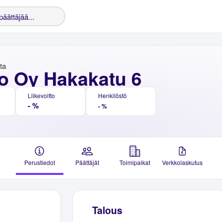
nta
o Oy Hakakatu 6
Liikevoitto
Henkilöstö
- %
- %
Perustiedot
Päättäjät
Toimipaikat
Verkkolaskutus
Talous