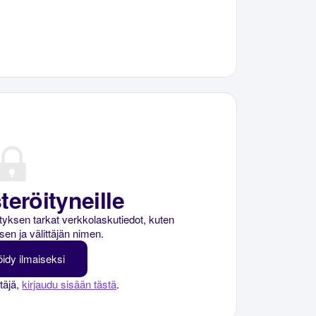
teröityneille
rityksen tarkat verkkolaskutiedot, kuten
sen ja välittäjän nimen.
öidy ilmaiseksi
ttäjä,
kirjaudu sisään tästä
.