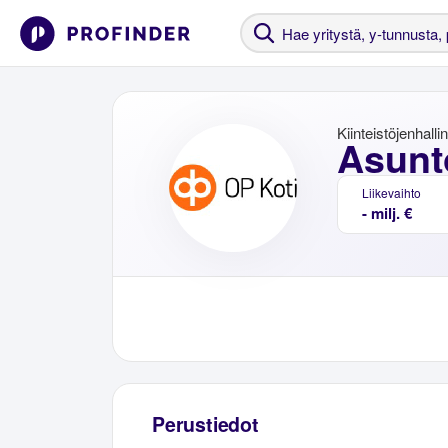
Kiinteistöjenhalli
Asunt
Liikevaihto
- milj. €
Perustiedot