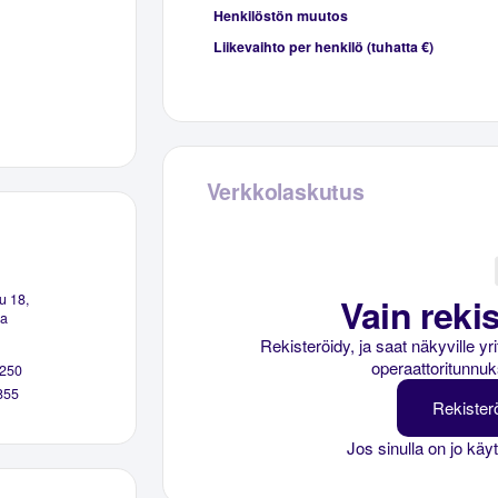
Henkilöstön muutos
Liikevaihto per henkilö (tuhatta €)
Verkkolaskutus
Vain rekis
u 18,
a
Rekisteröidy, ja saat näkyville y
operaattoritunnuk
250
855
Rekister
Jos sinulla on jo käy