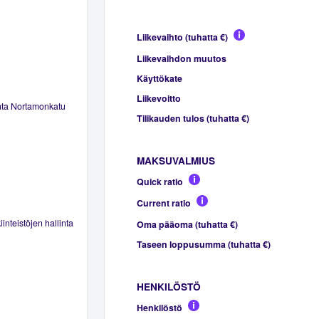
Liikevaihto (tuhatta €)
Liikevaihdon muutos
Käyttökate
Liikevoitto
unta Nortamonkatu
Tilikauden tulos (tuhatta €)
MAKSUVALMIUS
Quick ratio
Current ratio
inteistöjen hallinta
Oma pääoma (tuhatta €)
Taseen loppusumma (tuhatta €)
HENKILÖSTÖ
Henkilöstö