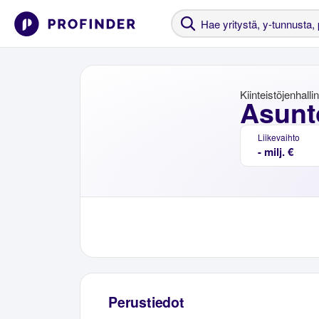
Kiinteistöjenhalli
Asunt
Liikevaihto
- milj. €
Perustiedot