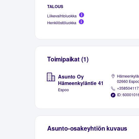
TALOUS
Liikevaihtoluokka
Henkilöstöluokka
Toimipaikat (1)
Asunto Oy
Hämeenkylän
02660 Espo
Hämeenkyläntie 41
+358504117
Espoo
ID: 6000101
Asunto-osakeyhtiön kuvaus