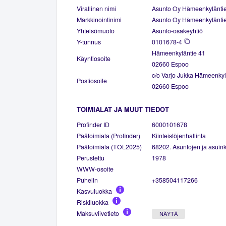
Virallinen nimi
Asunto Oy Hämeenkylänti
Markkinointinimi
Asunto Oy Hämeenkylänti
Yhteisömuoto
Asunto-osakeyhtiö
Y-tunnus
0101678-4
Hämeenkyläntie 41
Käyntiosoite
02660 Espoo
c/o Varjo Jukka Hämeenkyl
Postiosoite
02660 Espoo
TOIMIALAT JA MUUT TIEDOT
Profinder ID
6000101678
Päätoimiala (Profinder)
Kiinteistöjenhallinta
Päätoimiala (TOL2025)
68202. Asuntojen ja asuinki
Perustettu
1978
WWW-osoite
Puhelin
+358504117266
Kasvuluokka
Riskiluokka
Maksuviivetieto
NÄYTÄ