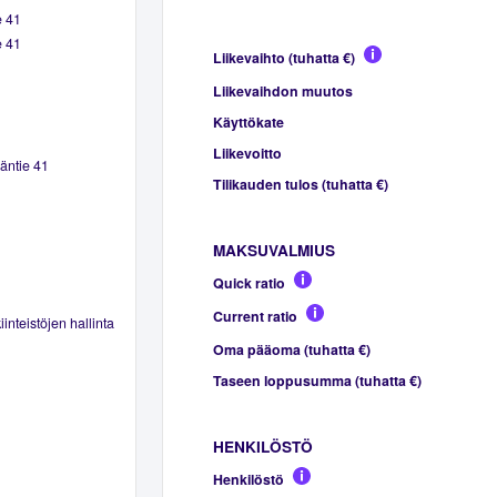
e 41
e 41
Liikevaihto (tuhatta €)
Liikevaihdon muutos
Käyttökate
Liikevoitto
äntie 41
Tilikauden tulos (tuhatta €)
MAKSUVALMIUS
Quick ratio
Current ratio
inteistöjen hallinta
Oma pääoma (tuhatta €)
Taseen loppusumma (tuhatta €)
HENKILÖSTÖ
Henkilöstö