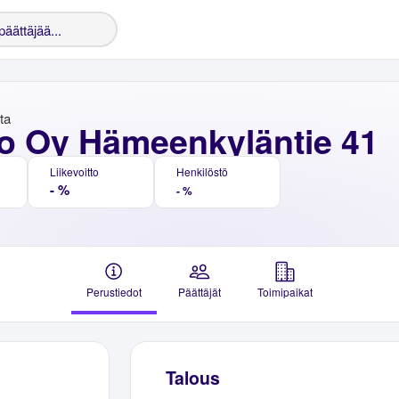
nta
o Oy Hämeenkyläntie 41
Liikevoitto
Henkilöstö
- %
- %
Perustiedot
Päättäjät
Toimipaikat
Talous