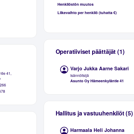
Henkilöstön muutos
Liikevaihto per henkilö (tuhatta €)
Operatiiviset päättäjät (1)
Varjo Jukka Aarne Sakari
tie 41,
Isännöitsijä
o
Asunto Oy Hämeenkyläntie 41
266
678
Hallitus ja vastuuhenkilöt (5)
Harmaala Heli Johanna