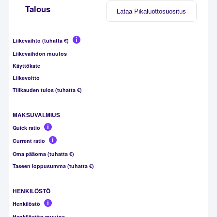
Talous
Lataa Pikaluottosuositus
Liikevaihto (tuhatta €)
Liikevaihdon muutos
Käyttökate
Liikevoitto
Tilikauden tulos (tuhatta €)
MAKSUVALMIUS
Quick ratio
Current ratio
Oma pääoma (tuhatta €)
Taseen loppusumma (tuhatta €)
HENKILÖSTÖ
Henkilöstö
Henkilöstön muutos