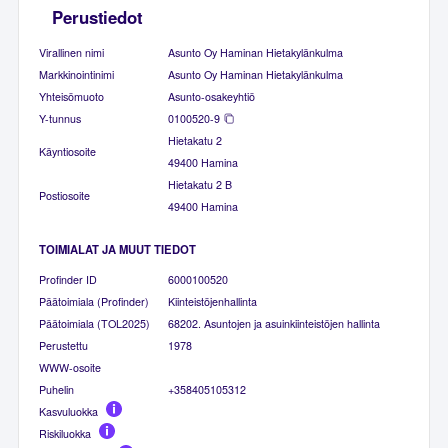
Perustiedot
Virallinen nimi
Asunto Oy Haminan Hietakylänkulma
Markkinointinimi
Asunto Oy Haminan Hietakylänkulma
Yhteisömuoto
Asunto-osakeyhtiö
Y-tunnus
0100520-9
Hietakatu 2
Käyntiosoite
49400 Hamina
Hietakatu 2 B
Postiosoite
49400 Hamina
TOIMIALAT JA MUUT TIEDOT
Profinder ID
6000100520
Päätoimiala (Profinder)
Kiinteistöjenhallinta
Päätoimiala (TOL2025)
68202. Asuntojen ja asuinkiinteistöjen hallinta
Perustettu
1978
WWW-osoite
Puhelin
+358405105312
Kasvuluokka
Riskiluokka