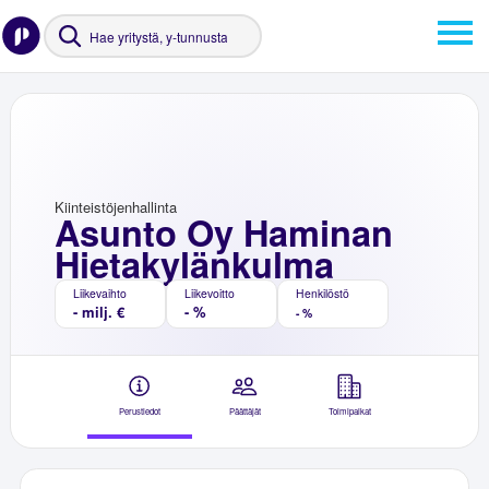
Kiinteistöjenhallinta
Asunto Oy Haminan
Hietakylänkulma
Liikevaihto
Liikevoitto
Henkilöstö
- milj. €
- %
- %
Perustiedot
Päättäjät
Toimipaikat