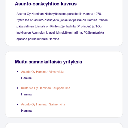
Asunto-osakeyhtiön kuvaus
Asunto Oy Haminan Hietakylänkulma perustettiin vuonna 1978.
Kyseessä on asunto-osakeyhtiö, jonka kotipaikka on Hamina. Yhtiön
pääasiallinen toimiala on Kiinteistöjenhallinta (Profinder) ja TOL-
luokitus on Asuntojen ja asuinkiinteistöjen hallinta. Päätoimipaikka
sijaitsee paikkakunnalla Hamina.
Muita samankaltaisia yrityksiä
Asunto Oy Haminan Virranvälke
Hamina
Kiinteistö Oy Haminan Kauppakulma
Hamina
Asunto Oy Haminan Salmenvirta
Hamina