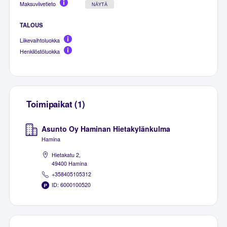
Maksuviivetieto
NÄYTÄ
TALOUS
Liikevaihtoluokka
Henkilöstöluokka
Toimipaikat (1)
Asunto Oy Haminan Hietakylänkulma
Hamina
Hietakatu 2,
49400 Hamina
+358405105312
ID: 6000100520