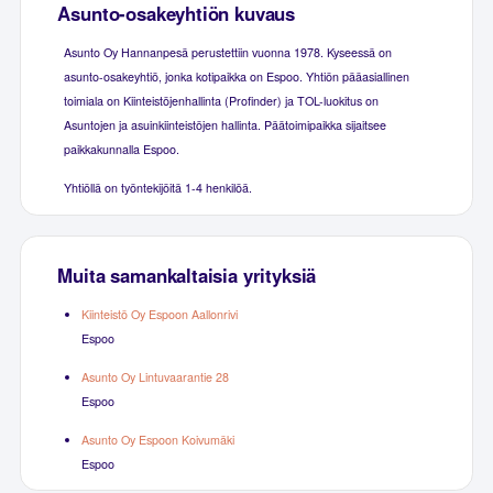
Asunto-osakeyhtiön kuvaus
Asunto Oy Hannanpesä perustettiin vuonna 1978. Kyseessä on
asunto-osakeyhtiö, jonka kotipaikka on Espoo. Yhtiön pääasiallinen
toimiala on Kiinteistöjenhallinta (Profinder) ja TOL-luokitus on
Asuntojen ja asuinkiinteistöjen hallinta. Päätoimipaikka sijaitsee
paikkakunnalla Espoo.
Yhtiöllä on työntekijöitä 1-4 henkilöä.
Muita samankaltaisia yrityksiä
Kiinteistö Oy Espoon Aallonrivi
Espoo
Asunto Oy Lintuvaarantie 28
Espoo
Asunto Oy Espoon Koivumäki
Espoo