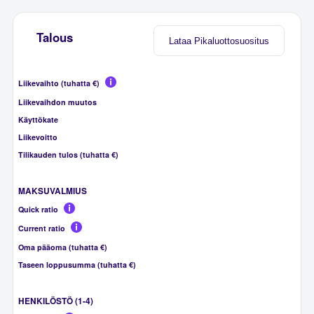
Talous
Lataa Pikaluottosuositus
Liikevaihto (tuhatta €)
Liikevaihdon muutos
Käyttökate
Liikevoitto
Tilikauden tulos (tuhatta €)
MAKSUVALMIUS
Quick ratio
Current ratio
Oma pääoma (tuhatta €)
Taseen loppusumma (tuhatta €)
HENKILÖSTÖ (1-4)