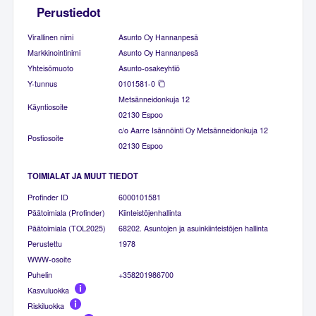
Perustiedot
Virallinen nimi
Asunto Oy Hannanpesä
Markkinointinimi
Asunto Oy Hannanpesä
Yhteisömuoto
Asunto-osakeyhtiö
Y-tunnus
0101581-0
Metsänneidonkuja 12
Käyntiosoite
02130 Espoo
c/o Aarre Isännöinti Oy Metsänneidonkuja 12
Postiosoite
02130 Espoo
TOIMIALAT JA MUUT TIEDOT
Profinder ID
6000101581
Päätoimiala (Profinder)
Kiinteistöjenhallinta
Päätoimiala (TOL2025)
68202. Asuntojen ja asuinkiinteistöjen hallinta
Perustettu
1978
WWW-osoite
Puhelin
+358201986700
Kasvuluokka
Riskiluokka