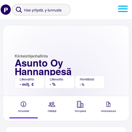
Kiinteistöjenhallinta
Asunto Oy
Hannanpesä
Liikevaihto
Liikevoitto
Henkilöstö
- milj. €
- %
- %
Perustiedot
Päättäjät
Toimipaikat
Verkkolaskutus