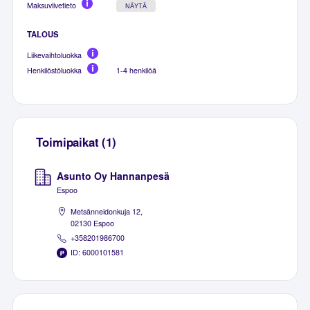
Maksuviivetieto
NÄYTÄ
TALOUS
Liikevaihtoluokka
Henkilöstöluokka
1-4 henkilöä
Toimipaikat (1)
Asunto Oy Hannanpesä
Espoo
Metsänneidonkuja 12,
02130 Espoo
+358201986700
ID: 6000101581