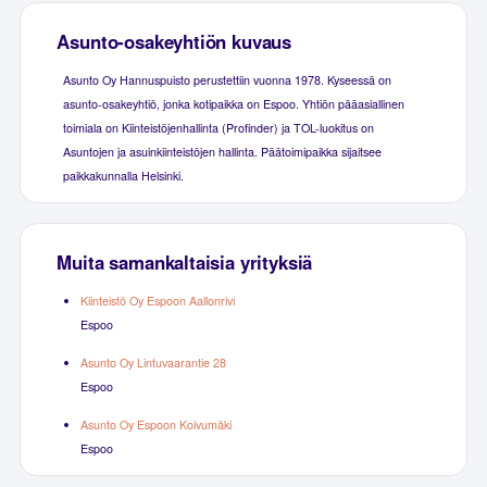
Asunto-osakeyhtiön kuvaus
Asunto Oy Hannuspuisto perustettiin vuonna 1978. Kyseessä on
asunto-osakeyhtiö, jonka kotipaikka on Espoo. Yhtiön pääasiallinen
toimiala on Kiinteistöjenhallinta (Profinder) ja TOL-luokitus on
Asuntojen ja asuinkiinteistöjen hallinta. Päätoimipaikka sijaitsee
paikkakunnalla Helsinki.
Muita samankaltaisia yrityksiä
Kiinteistö Oy Espoon Aallonrivi
Espoo
Asunto Oy Lintuvaarantie 28
Espoo
Asunto Oy Espoon Koivumäki
Espoo