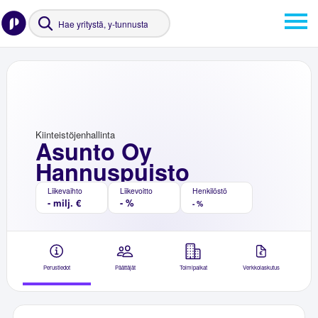
Kiinteistöjenhallinta
Asunto Oy
Hannuspuisto
Liikevaihto
Liikevoitto
Henkilöstö
- milj. €
- %
- %
Perustiedot
Päättäjät
Toimipaikat
Verkkolaskutus