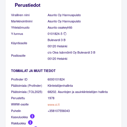
Perustiedot
Virallinen nimi
Asunto Oy Hannuspuisto
Markkinointinimi
Asunto Oy Hannuspuisto
Yhteisömuoto
Asunto-osakeyhtiö
Y-tunnus
0101824-5
Bulevardi 3 B
Käyntiosoite
00120 Helsinki
c/o Oiva Isännöinti Oy Bulevardi 3 B
Postiosoite
00120 Helsinki
TOIMIALAT JA MUUT TIEDOT
Profinder ID
6000101824
Päätoimiala (Profinder)
Kiinteistöjenhallinta
Päätoimiala (TOL2025)
68202. Asuntojen ja asuinkiinteistöjen hallinta
Perustettu
1978
WWW-osoite
www.oi.fi
Puhelin
+358107556043
Kasvuluokka
Riskiluokka