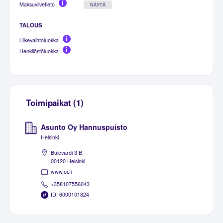
Maksuviivetieto
NÄYTÄ
TALOUS
Liikevaihtoluokka
Henkilöstöluokka
Toimipaikat (1)
Asunto Oy Hannuspuisto
Helsinki
Bulevardi 3 B,
00120 Helsinki
www.oi.fi
+358107556043
ID: 6000101824