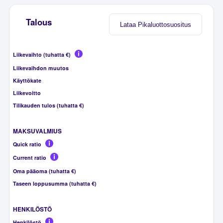
Talous
Lataa Pikaluottosuositus
Liikevaihto (tuhatta €)
Liikevaihdon muutos
Käyttökate
Liikevoitto
Tilikauden tulos (tuhatta €)
MAKSUVALMIUS
Quick ratio
Current ratio
Oma pääoma (tuhatta €)
Taseen loppusumma (tuhatta €)
HENKILÖSTÖ
Henkilöstö