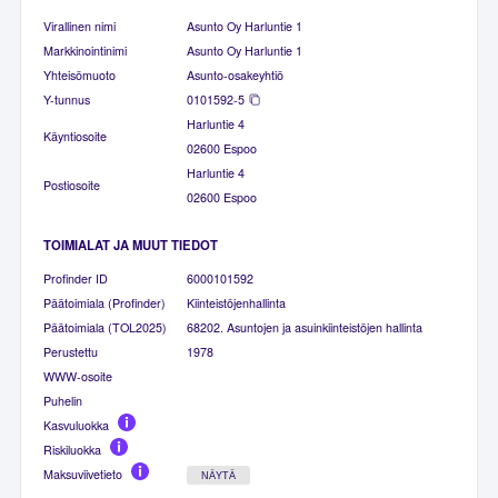
Virallinen nimi
Asunto Oy Harluntie 1
Markkinointinimi
Asunto Oy Harluntie 1
Yhteisömuoto
Asunto-osakeyhtiö
Y-tunnus
0101592-5
Harluntie 4
Käyntiosoite
02600 Espoo
Harluntie 4
Postiosoite
02600 Espoo
TOIMIALAT JA MUUT TIEDOT
Profinder ID
6000101592
Päätoimiala (Profinder)
Kiinteistöjenhallinta
Päätoimiala (TOL2025)
68202. Asuntojen ja asuinkiinteistöjen hallinta
Perustettu
1978
WWW-osoite
Puhelin
Kasvuluokka
Riskiluokka
Maksuviivetieto
NÄYTÄ