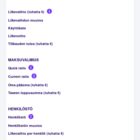
Liikevaihto (tuhatta €)
Liikevaihdon muutos
Käyttökate
Liikevoitto
Tilikauden tulos (tuhatta €)
MAKSUVALMIUS
Quick ratio
Current ratio
Oma pääoma (tuhatta €)
Taseen loppusumma (tuhatta €)
HENKILÖSTÖ
Henkilöstö
Henkilöstön muutos
Liikevaihto per henkilö (tuhatta €)