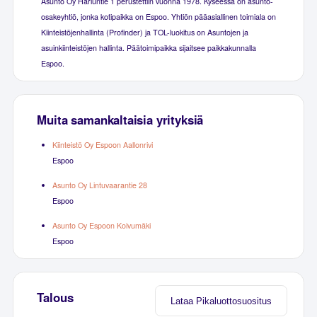
Asunto Oy Harluntie 1 perustettiin vuonna 1978. Kyseessä on asunto-
osakeyhtiö, jonka kotipaikka on Espoo. Yhtiön pääasiallinen toimiala on
Kiinteistöjenhallinta (Profinder) ja TOL-luokitus on Asuntojen ja
asuinkiinteistöjen hallinta. Päätoimipaikka sijaitsee paikkakunnalla
Espoo.
Muita samankaltaisia yrityksiä
Kiinteistö Oy Espoon Aallonrivi
Espoo
Asunto Oy Lintuvaarantie 28
Espoo
Asunto Oy Espoon Koivumäki
Espoo
Talous
Lataa Pikaluottosuositus