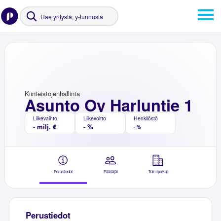
Kiinteistöjenhallinta
Asunto Oy Harluntie 1
Liikevaihto
Liikevoitto
Henkilöstö
- milj. €
- %
- %
Perustiedot
Päättäjät
Toimipaikat
Perustiedot