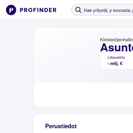
Kiinteistöjenhalli
Asunt
Liikevaihto
- milj. €
Perustiedot