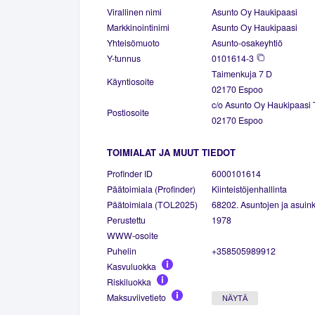
Virallinen nimi
Asunto Oy Haukipaasi
Markkinointinimi
Asunto Oy Haukipaasi
Yhteisömuoto
Asunto-osakeyhtiö
Y-tunnus
0101614-3
Taimenkuja 7 D
Käyntiosoite
02170 Espoo
c/o Asunto Oy Haukipaasi
Postiosoite
02170 Espoo
TOIMIALAT JA MUUT TIEDOT
Profinder ID
6000101614
Päätoimiala (Profinder)
Kiinteistöjenhallinta
Päätoimiala (TOL2025)
68202. Asuntojen ja asuinki
Perustettu
1978
WWW-osoite
Puhelin
+358505989912
Kasvuluokka
Riskiluokka
Maksuviivetieto
NÄYTÄ