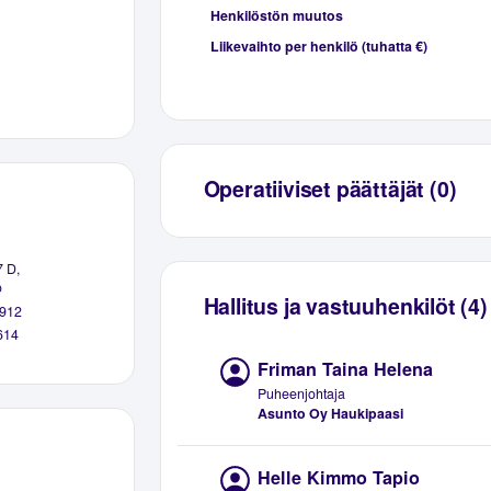
Henkilöstön muutos
Liikevaihto per henkilö (tuhatta €)
Operatiiviset päättäjät (0)
7 D,
o
Hallitus ja vastuuhenkilöt (4)
912
614
Friman Taina Helena
Puheenjohtaja
Asunto Oy Haukipaasi
Helle Kimmo Tapio