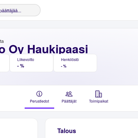
nta
o Oy Haukipaasi
Liikevoitto
Henkilöstö
- %
- %
Perustiedot
Päättäjät
Toimipaikat
Talous