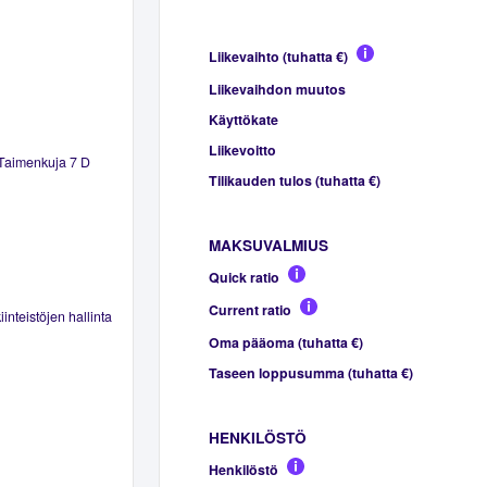
Liikevaihto (tuhatta €)
Liikevaihdon muutos
Käyttökate
Liikevoitto
 Taimenkuja 7 D
Tilikauden tulos (tuhatta €)
MAKSUVALMIUS
Quick ratio
Current ratio
inteistöjen hallinta
Oma pääoma (tuhatta €)
Taseen loppusumma (tuhatta €)
HENKILÖSTÖ
Henkilöstö