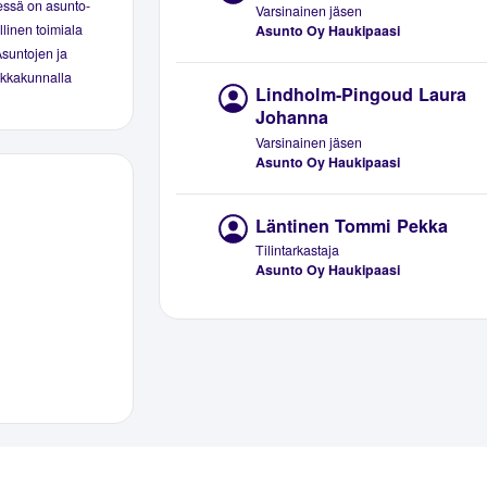
essä on asunto-
Varsinainen jäsen
linen toimiala
Asunto Oy Haukipaasi
Asuntojen ja
aikkakunnalla
Lindholm-Pingoud Laura
Johanna
Varsinainen jäsen
Asunto Oy Haukipaasi
Läntinen Tommi Pekka
Tilintarkastaja
Asunto Oy Haukipaasi