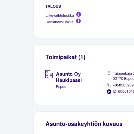
TALOUS
Liikevaihtoluokka
Henkilöstöluokka
Toimipaikat (1)
Asunto Oy
Taimenkuja 
02170 Espo
Haukipaasi
+358505989
Espoo
ID: 6000101
Asunto-osakeyhtiön kuvaus