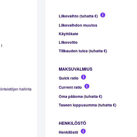
Liikevaihto (tuhatta €)
Liikevaihdon muutos
Käyttökate
Liikevoitto
 1
Tilikauden tulos (tuhatta €)
MAKSUVALMIUS
Quick ratio
Current ratio
inteistöjen hallinta
Oma pääoma (tuhatta €)
Taseen loppusumma (tuhatta €)
HENKILÖSTÖ
Henkilöstö