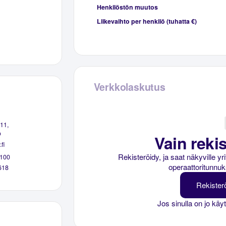
Henkilöstön muutos
Liikevaihto per henkilö (tuhatta €)
Verkkolaskutus
11,
o
Vain rekis
fi
Rekisteröidy, ja saat näkyville y
100
operaattoritunnuk
618
Rekister
Jos sinulla on jo käy