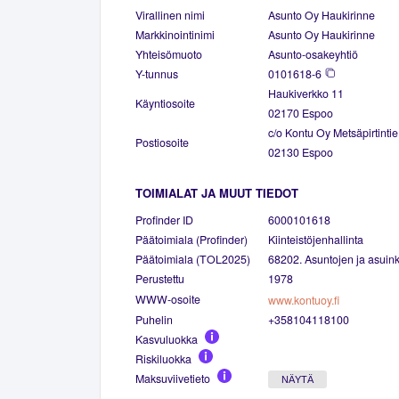
Virallinen nimi
Asunto Oy Haukirinne
Markkinointinimi
Asunto Oy Haukirinne
Yhteisömuoto
Asunto-osakeyhtiö
Y-tunnus
0101618-6
Haukiverkko 11
Käyntiosoite
02170 Espoo
c/o Kontu Oy Metsäpirtintie
Postiosoite
02130 Espoo
TOIMIALAT JA MUUT TIEDOT
Profinder ID
6000101618
Päätoimiala (Profinder)
Kiinteistöjenhallinta
Päätoimiala (TOL2025)
68202. Asuntojen ja asuinki
Perustettu
1978
WWW-osoite
www.kontuoy.fi
Puhelin
+358104118100
Kasvuluokka
Riskiluokka
Maksuviivetieto
NÄYTÄ