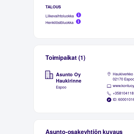
TALOUS
Liikevaihtoluokka
Henkilöstöluokka
Toimipaikat (1)
Asunto Oy
Haukiverkko 
02170 Espo
Haukirinne
www.kontuoy.
Espoo
+358104118
ID: 6000101
Asunto-osakeyhtiön kuvaus