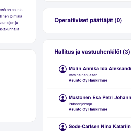
essä on asunto-
linen toimiala
Operatiiviset päättäjät (0)
Asuntojen ja
aikkakunnalla
Hallitus ja vastuuhenkilöt (3)
Molin Annika Ida Aleksand
Varsinainen jäsen
Asunto Oy Haukirinne
Mustonen Esa Petri Johan
Puheenjohtaja
Asunto Oy Haukirinne
Sode-Carlsen Nina Katariin