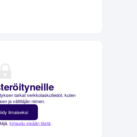
teröityneille
rityksen tarkat verkkolaskutiedot, kuten
sen ja välittäjän nimen.
öidy ilmaiseksi
ttäjä,
kirjaudu sisään tästä
.