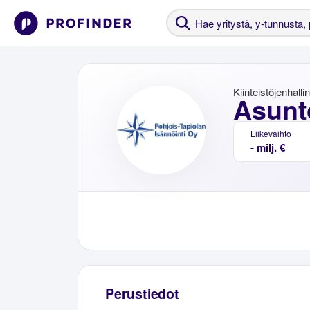
Kiinteistöjenhalli
Asunt
Liikevaihto
- milj. €
Perustiedot