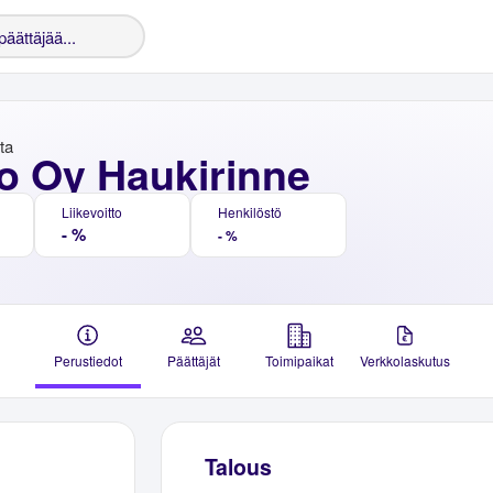
nta
o Oy Haukirinne
Liikevoitto
Henkilöstö
- %
- %
Perustiedot
Päättäjät
Toimipaikat
Verkkolaskutus
Talous