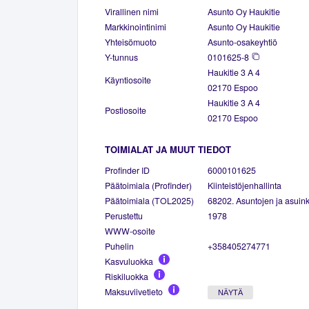
Virallinen nimi
Asunto Oy Haukitie
Markkinointinimi
Asunto Oy Haukitie
Yhteisömuoto
Asunto-osakeyhtiö
Y-tunnus
0101625-8
Haukitie 3 A 4
Käyntiosoite
02170 Espoo
Haukitie 3 A 4
Postiosoite
02170 Espoo
TOIMIALAT JA MUUT TIEDOT
Profinder ID
6000101625
Päätoimiala (Profinder)
Kiinteistöjenhallinta
Päätoimiala (TOL2025)
68202. Asuntojen ja asuinki
Perustettu
1978
WWW-osoite
Puhelin
+358405274771
Kasvuluokka
Riskiluokka
Maksuviivetieto
NÄYTÄ