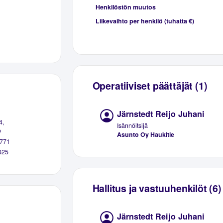
Henkilöstön muutos
Liikevaihto per henkilö (tuhatta €)
Operatiiviset päättäjät (1)
Järnstedt Reijo Juhani
4,
Isännöitsijä
o
Asunto Oy Haukitie
771
625
Hallitus ja vastuuhenkilöt (6)
Järnstedt Reijo Juhani