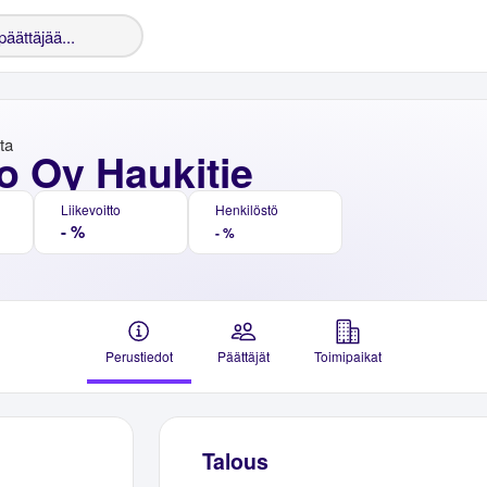
nta
o Oy Haukitie
Liikevoitto
Henkilöstö
- %
- %
Perustiedot
Päättäjät
Toimipaikat
Talous