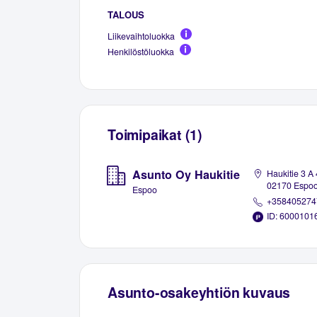
TALOUS
Liikevaihtoluokka
Henkilöstöluokka
Toimipaikat (1)
Asunto Oy Haukitie
Haukitie 3 A 
02170 Espo
Espoo
+358405274
ID: 6000101
Asunto-osakeyhtiön kuvaus