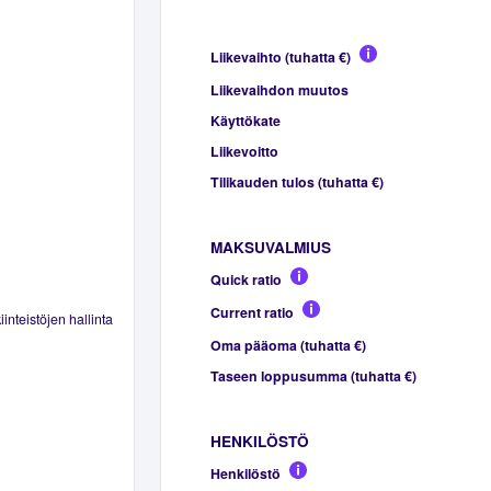
Liikevaihto (tuhatta €)
Liikevaihdon muutos
Käyttökate
Liikevoitto
Tilikauden tulos (tuhatta €)
MAKSUVALMIUS
Quick ratio
Current ratio
inteistöjen hallinta
Oma pääoma (tuhatta €)
Taseen loppusumma (tuhatta €)
HENKILÖSTÖ
Henkilöstö