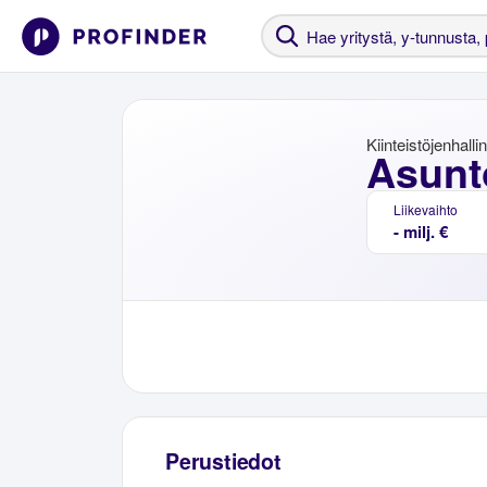
Kiinteistöjenhalli
Asunt
Liikevaihto
- milj. €
Perustiedot