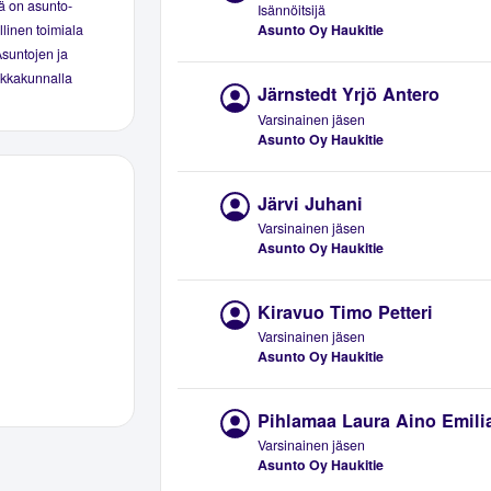
ä on asunto-
Isännöitsijä
Asunto Oy Haukitie
linen toimiala
Asuntojen ja
aikkakunnalla
Järnstedt Yrjö Antero
Varsinainen jäsen
Asunto Oy Haukitie
Järvi Juhani
Varsinainen jäsen
Asunto Oy Haukitie
Kiravuo Timo Petteri
Varsinainen jäsen
Asunto Oy Haukitie
Pihlamaa Laura Aino Emili
Varsinainen jäsen
Asunto Oy Haukitie