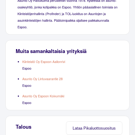
Asunto Oy Havukulma perustettiin vuonna 1978. Kyseessä on asunto-
osakeyhtiö, jonka kotipaikka on Espoo. Yhtiön pääasiallinen toimiala on
Kiinteistöjenhallinta (Profinder) ja TOL-luokitus on Asuntojen ja
asuinkiinteistöjen hallinta. Päätoimipaikka sijaitsee paikkakunnalla
Espoo.
Muita samankaltaisia yrityksiä
Kiinteistö Oy Espoon Aallonrivi
Espoo
Asunto Oy Lintuvaarantie 28
Espoo
Asunto Oy Espoon Koivumäki
Espoo
Talous
Lataa Pikaluottosuositus