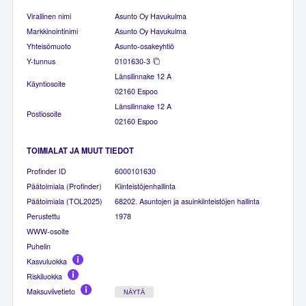
Virallinen nimi
Asunto Oy Havukulma
Markkinointinimi
Asunto Oy Havukulma
Yhteisömuoto
Asunto-osakeyhtiö
Y-tunnus
0101630-3
Länsilinnake 12 A
Käyntiosoite
02160 Espoo
Länsilinnake 12 A
Postiosoite
02160 Espoo
TOIMIALAT JA MUUT TIEDOT
Profinder ID
6000101630
Päätoimiala (Profinder)
Kiinteistöjenhallinta
Päätoimiala (TOL2025)
68202. Asuntojen ja asuinkiinteistöjen hallinta
Perustettu
1978
WWW-osoite
Puhelin
Kasvuluokka
Riskiluokka
Maksuviivetieto
NÄYTÄ