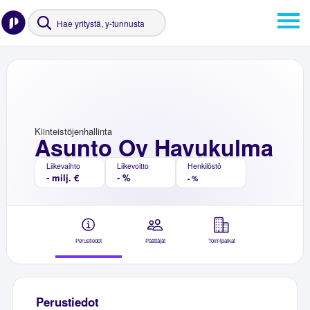
Kiinteistöjenhallinta
Asunto Oy Havukulma
Liikevaihto
Liikevoitto
Henkilöstö
- milj. €
- %
- %
Perustiedot
Päättäjät
Toimipaikat
Perustiedot