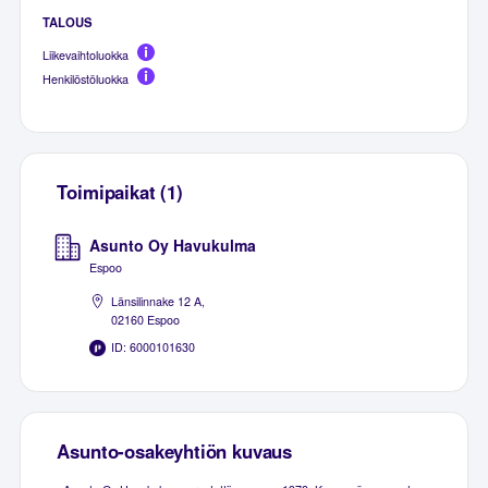
TALOUS
Liikevaihtoluokka
Henkilöstöluokka
Toimipaikat (1)
Asunto Oy Havukulma
Espoo
Länsilinnake 12 A,
02160 Espoo
ID: 6000101630
Asunto-osakeyhtiön kuvaus