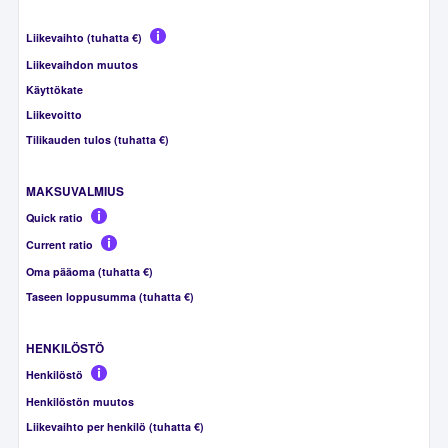
Liikevaihto (tuhatta €)
Liikevaihdon muutos
Käyttökate
Liikevoitto
Tilikauden tulos (tuhatta €)
MAKSUVALMIUS
Quick ratio
Current ratio
Oma pääoma (tuhatta €)
Taseen loppusumma (tuhatta €)
HENKILÖSTÖ
Henkilöstö
Henkilöstön muutos
Liikevaihto per henkilö (tuhatta €)