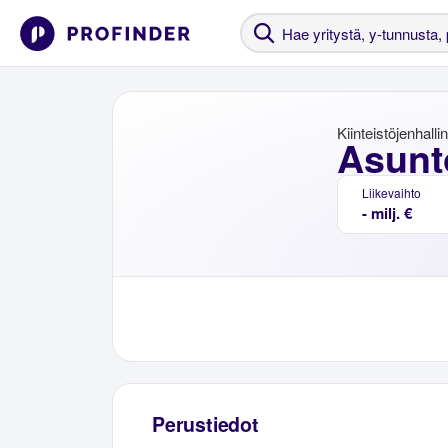
Kiinteistöjenhalli
Asunt
Liikevaihto
- milj. €
Perustiedot