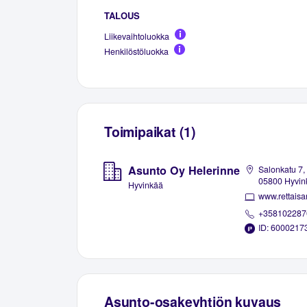
TALOUS
Liikevaihtoluokka
Henkilöstöluokka
Toimipaikat (1)
Asunto Oy Helerinne
Salonkatu 7,
05800 Hyvin
Hyvinkää
www.rettaisan
+358102287
ID: 6000217
Asunto-osakeyhtiön kuvaus