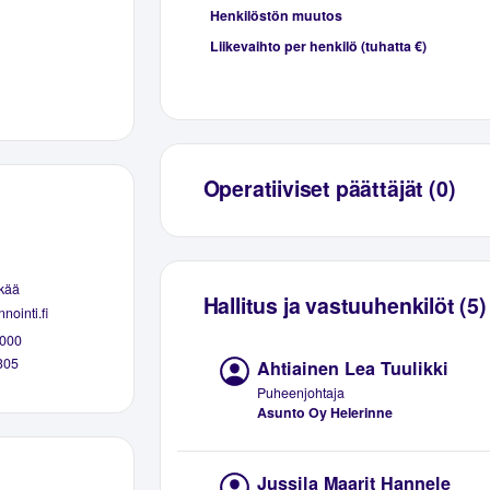
Henkilöstön muutos
Liikevaihto per henkilö (tuhatta €)
Operatiiviset päättäjät (0)
kää
Hallitus ja vastuuhenkilöt (5)
nointi.fi
000
305
Ahtiainen Lea Tuulikki
Puheenjohtaja
Asunto Oy Helerinne
Jussila Maarit Hannele