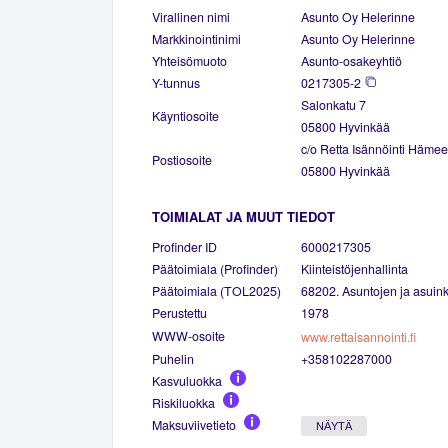
Virallinen nimi
Asunto Oy Helerinne
Markkinointinimi
Asunto Oy Helerinne
Yhteisömuoto
Asunto-osakeyhtiö
Y-tunnus
0217305-2
Salonkatu 7
Käyntiosoite
05800 Hyvinkää
c/o Retta Isännöinti Häme
Postiosoite
05800 Hyvinkää
TOIMIALAT JA MUUT TIEDOT
Profinder ID
6000217305
Päätoimiala (Profinder)
Kiinteistöjenhallinta
Päätoimiala (TOL2025)
68202. Asuntojen ja asuinki
Perustettu
1978
WWW-osoite
www.rettaisannointi.fi
Puhelin
+358102287000
Kasvuluokka
Riskiluokka
Maksuviivetieto
NÄYTÄ