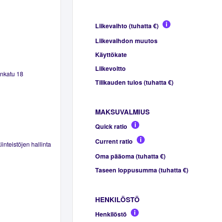
Liikevaihto (tuhatta €)
Liikevaihdon muutos
Käyttökate
Liikevoitto
enkatu 18
Tilikauden tulos (tuhatta €)
MAKSUVALMIUS
Quick ratio
Current ratio
inteistöjen hallinta
Oma pääoma (tuhatta €)
Taseen loppusumma (tuhatta €)
HENKILÖSTÖ
Henkilöstö