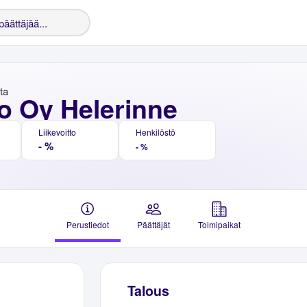
nta
o Oy Helerinne
Liikevoitto
Henkilöstö
- %
- %
Perustiedot
Päättäjät
Toimipaikat
Talous