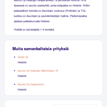
Asunto Oy Helsingin Hesperiankatu 18 perustettiin vuonna 1978.
Kyseessä on asunto-osakeyhtiö, jonka kotipaikka on Helsinki. Yhtiön
pääasiallinen toimiala on Asuntojen vuokraus (Profinder) ja TOL-
luokitus on Asuntojen ja asuinkiinteistöjen hallinta. Päätoimipaikka
sijaitsee paikkakunnalla Helsinki.
Yhtiöllä on työntekijöitä 1-4 henkilöä.
Muita samankaltaisia yrityksiä
Vestio Oy
Helsinki
Asunto Oy Helsingin Albertinkatu 19
Helsinki
Asunto Oy Haapaniemi
Helsinki