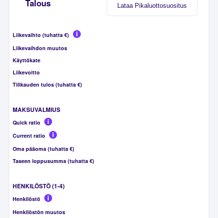
Talous
Lataa Pikaluottosuositus
Liikevaihto (tuhatta €)
Liikevaihdon muutos
Käyttökate
Liikevoitto
Tilikauden tulos (tuhatta €)
MAKSUVALMIUS
Quick ratio
Current ratio
Oma pääoma (tuhatta €)
Taseen loppusumma (tuhatta €)
HENKILÖSTÖ (1-4)
Henkilöstö
Henkilöstön muutos