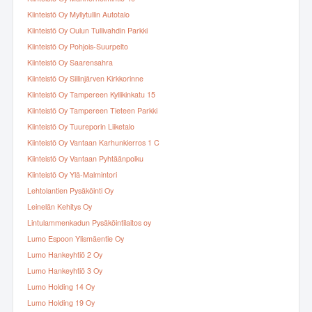
Kiinteistö Oy Myllytullin Autotalo
Kiinteistö Oy Oulun Tullivahdin Parkki
Kiinteistö Oy Pohjois-Suurpelto
Kiinteistö Oy Saarensahra
Kiinteistö Oy Siilinjärven Kirkkorinne
Kiinteistö Oy Tampereen Kyllikinkatu 15
Kiinteistö Oy Tampereen Tieteen Parkki
Kiinteistö Oy Tuureporin Liiketalo
Kiinteistö Oy Vantaan Karhunkierros 1 C
Kiinteistö Oy Vantaan Pyhtäänpolku
Kiinteistö Oy Ylä-Malmintori
Lehtolantien Pysäköinti Oy
Leinelän Kehitys Oy
Lintulammenkadun Pysäköintilaitos oy
Lumo Espoon Ylismäentie Oy
Lumo Hankeyhtiö 2 Oy
Lumo Hankeyhtiö 3 Oy
Lumo Holding 14 Oy
Lumo Holding 19 Oy