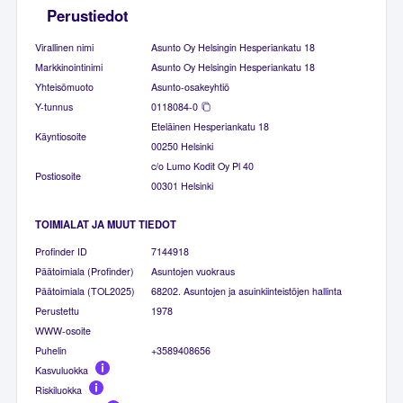
Perustiedot
Virallinen nimi
Asunto Oy Helsingin Hesperiankatu 18
Markkinointinimi
Asunto Oy Helsingin Hesperiankatu 18
Yhteisömuoto
Asunto-osakeyhtiö
Y-tunnus
0118084-0
Eteläinen Hesperiankatu 18
Käyntiosoite
00250 Helsinki
c/o Lumo Kodit Oy Pl 40
Postiosoite
00301 Helsinki
TOIMIALAT JA MUUT TIEDOT
Profinder ID
7144918
Päätoimiala (Profinder)
Asuntojen vuokraus
Päätoimiala (TOL2025)
68202. Asuntojen ja asuinkiinteistöjen hallinta
Perustettu
1978
WWW-osoite
Puhelin
+3589408656
Kasvuluokka
Riskiluokka