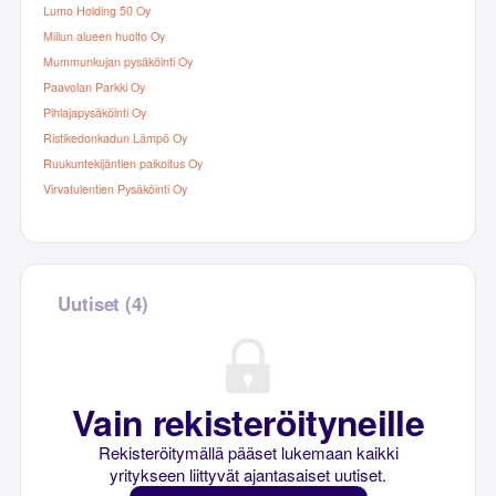
Lumo Holding 50 Oy
Miilun alueen huolto Oy
Mummunkujan pysäköinti Oy
Paavolan Parkki Oy
Pihlajapysäköinti Oy
Ristikedonkadun Lämpö Oy
Ruukuntekijäntien paikoitus Oy
Virvatulentien Pysäköinti Oy
Uutiset (4)
Vain rekisteröityneille
Rekisteröitymällä pääset lukemaan kaikki
yritykseen liittyvät ajantasaiset uutiset.