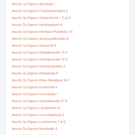
Asunto Oy Espoon Ajurinkuja 1
Asunto Oy Espoon Forstmestarinpiha 2
Asunto Oy Espoon Gräsantörmä 1 C ja D
Asunto Oy Espoon Henttaankaari A
Asunto Oy Espoon Henttaan Puistokatu 16
Asunto Oy Espoon Jousenpuistonkatu 8
Asunto Oy Espoon Kilonportti 3
Asunto Oy Espoon Kirkkojärventie 10 C
Asunto Oy Espoon Kirkkojärventie 10 D
Asunto Oy Espoon Kivenlahdenkatu 2
Asunto Oy Espoon Klariksentie 6
Asunto Oy Espoon Koivu-Mankkaan tie 1
Asunto Oy Espoon Korkoontie 6
Asunto Oy Espoon Koronakatu 1
Asunto Oy Espoon Kulovalkeantie 21 B
Asunto Oy Espoon Likusterikatu A
Asunto Oy Espoon Linnustajankuja 2
Asunto Oy Espoon Luoteisrinne 7 A-D
Asunto Oy Espoon Marinkallio 4