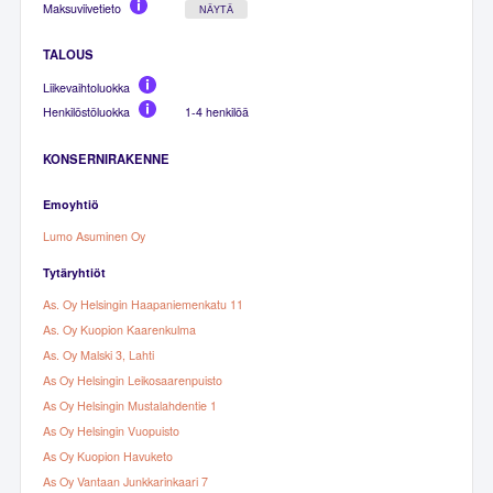
Maksuviivetieto
NÄYTÄ
TALOUS
Liikevaihtoluokka
Henkilöstöluokka
1-4 henkilöä
KONSERNIRAKENNE
Emoyhtiö
Lumo Asuminen Oy
Tytäryhtiöt
As. Oy Helsingin Haapaniemenkatu 11
As. Oy Kuopion Kaarenkulma
As. Oy Malski 3, Lahti
As Oy Helsingin Leikosaarenpuisto
As Oy Helsingin Mustalahdentie 1
As Oy Helsingin Vuopuisto
As Oy Kuopion Havuketo
As Oy Vantaan Junkkarinkaari 7