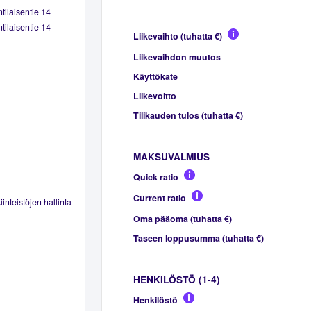
tilaisentie 14
tilaisentie 14
Liikevaihto (tuhatta €)
Liikevaihdon muutos
Käyttökate
Liikevoitto
Tilikauden tulos (tuhatta €)
MAKSUVALMIUS
Quick ratio
Current ratio
inteistöjen hallinta
Oma pääoma (tuhatta €)
Taseen loppusumma (tuhatta €)
HENKILÖSTÖ (1-4)
Henkilöstö