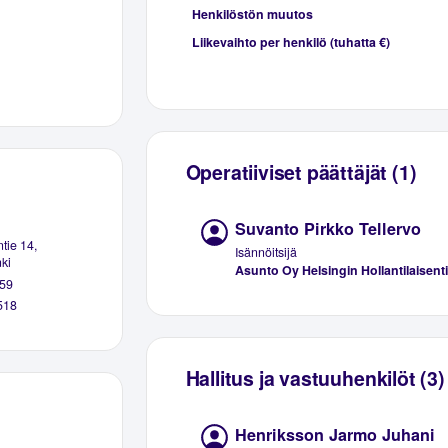
Henkilöstön muutos
Liikevaihto per henkilö (tuhatta €)
Operatiiviset päättäjät (1)
Suvanto Pirkko Tellervo
ntie 14,
Isännöitsijä
ki
Asunto Oy Helsingin Hollantilaisent
59
518
Hallitus ja vastuuhenkilöt (3)
Henriksson Jarmo Juhani