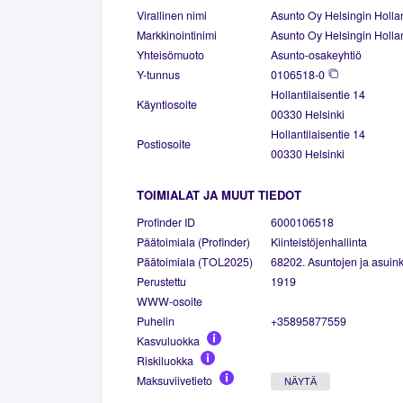
Virallinen nimi
Asunto Oy Helsingin Hollan
Markkinointinimi
Asunto Oy Helsingin Hollan
Yhteisömuoto
Asunto-osakeyhtiö
Y-tunnus
0106518-0
Hollantilaisentie 14
Käyntiosoite
00330 Helsinki
Hollantilaisentie 14
Postiosoite
00330 Helsinki
TOIMIALAT JA MUUT TIEDOT
Profinder ID
6000106518
Päätoimiala (Profinder)
Kiinteistöjenhallinta
Päätoimiala (TOL2025)
68202. Asuntojen ja asuinki
Perustettu
1919
WWW-osoite
Puhelin
+35895877559
Kasvuluokka
Riskiluokka
Maksuviivetieto
NÄYTÄ