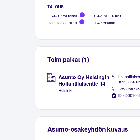
TALOUS
Liikevaihtoluokka
0.4-1 milj. euroa
Henkilöstöluokka
1-4 henkilöä
Toimipaikat (1)
Asunto Oy Helsingin
Hollantilaise
00330 Helsin
Hollantilaisentie 14
+358958775
Helsinki
ID: 6000106
Asunto-osakeyhtiön kuvaus