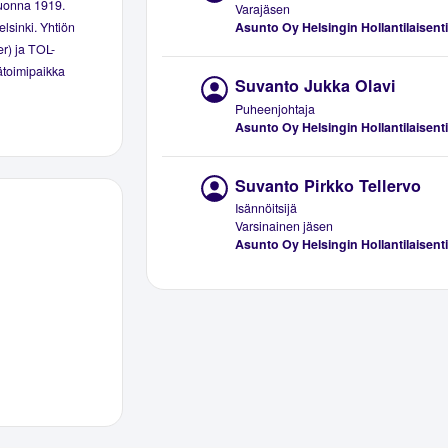
vuonna 1919.
Varajäsen
Asunto Oy Helsingin Hollantilaisent
lsinki. Yhtiön
er) ja TOL-
äätoimipaikka
Suvanto Jukka Olavi
Puheenjohtaja
Asunto Oy Helsingin Hollantilaisent
Suvanto Pirkko Tellervo
Isännöitsijä
Varsinainen jäsen
Asunto Oy Helsingin Hollantilaisent