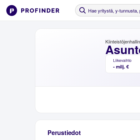
Kiinteistöjenhalli
Asunto
Liikevaihto
- milj. €
Perustiedot