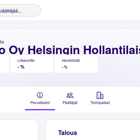
nta
 Oy Helsingin Hollantilai
Liikevoitto
Henkilöstö
- %
- %
Perustiedot
Päättäjät
Toimipaikat
Talous