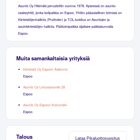
Asunto Oy Hikimäki perustettiin vuonna 1978. Kyseessä on asunto-
osakeyhtiö, jonka kotipaikka on Espoo. Yhtiön pääasiallinen toimiala on
Kiinteistöjenhallinta (Profinder) ja TOL-luokitus on Asuntojen ja
asuinkiinteistöjen hallinta. Päätoimipaikka sijaitsee paikkakunnalla
Espoo.
Muita samankaltaisia yrityksiä
Kiinteistö Oy Espoon Aallonrivi
Espoo
Asunto Oy Lintuvaarantie 28
Espoo
Asunto Oy Espoon Koivumäki
Espoo
Talous
Lataa Pikaluottosuositus