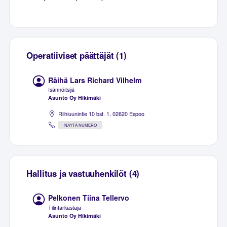
Operatiiviset päättäjät (1)
Räihä Lars Richard Vilhelm
Isännöitsijä
Asunto Oy Hikimäki
Riihiuunintie 10 bst. 1, 02620 Espoo
NÄYTÄ NUMERO
Hallitus ja vastuuhenkilöt (4)
Pelkonen Tiina Tellervo
Tilintarkastaja
Asunto Oy Hikimäki