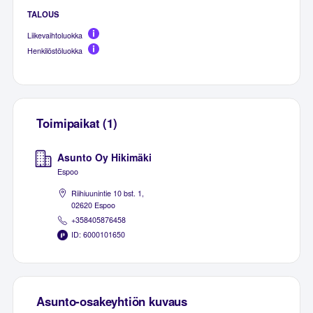
TALOUS
Liikevaihtoluokka
Henkilöstöluokka
Toimipaikat (1)
Asunto Oy Hikimäki
Espoo
Riihiuunintie 10 bst. 1,
02620 Espoo
+358405876458
ID: 6000101650
Asunto-osakeyhtiön kuvaus