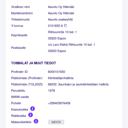
Virallinen nimi
Asunto Oy Hikimäki
Markkinointinimi
Asunto Oy Hikimäki
Yhteisömuoto
Asunto-osakeyhtiö
Y-tunnus
0101650-6
Riihiuunintie 10 bst. 1
Käyntiosoite
02620 Espoo
c/o Lars Räihä Riihiuuntie 10 bst. 1
Postiosoite
02620 Espoo
TOIMIALAT JA MUUT TIEDOT
Profinder ID
6000101650
Päätoimiala (Profinder)
Kiinteistöjenhallinta
Päätoimiala (TOL2025)
68202. Asuntojen ja asuinkiinteistöjen hallinta
Perustettu
1978
WWW-osoite
Puhelin
+358405876458
Kasvuluokka
Riskiluokka
Maksuviivetieto
NÄYTÄ