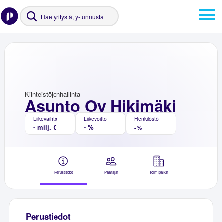
Kiinteistöjenhallinta
Asunto Oy Hikimäki
Liikevaihto
Liikevoitto
Henkilöstö
- milj. €
- %
- %
Perustiedot
Päättäjät
Toimipaikat
Perustiedot