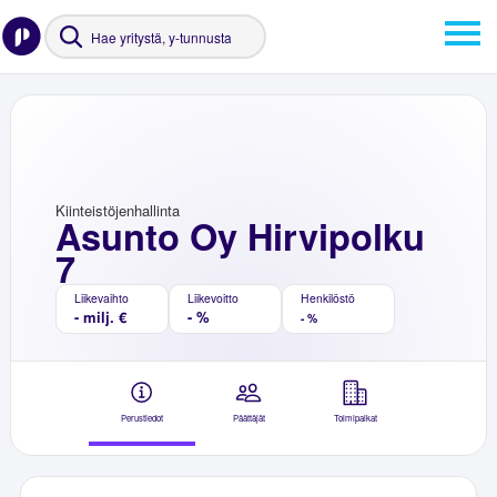
Kiinteistöjenhallinta
Asunto Oy Hirvipolku
7
Liikevaihto
Liikevoitto
Henkilöstö
- milj. €
- %
- %
Perustiedot
Päättäjät
Toimipaikat