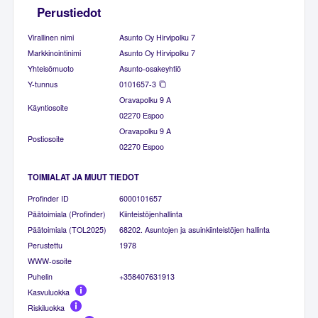
Perustiedot
Virallinen nimi
Asunto Oy Hirvipolku 7
Markkinointinimi
Asunto Oy Hirvipolku 7
Yhteisömuoto
Asunto-osakeyhtiö
Y-tunnus
0101657-3
Oravapolku 9 A
Käyntiosoite
02270 Espoo
Oravapolku 9 A
Postiosoite
02270 Espoo
TOIMIALAT JA MUUT TIEDOT
Profinder ID
6000101657
Päätoimiala (Profinder)
Kiinteistöjenhallinta
Päätoimiala (TOL2025)
68202. Asuntojen ja asuinkiinteistöjen hallinta
Perustettu
1978
WWW-osoite
Puhelin
+358407631913
Kasvuluokka
Riskiluokka