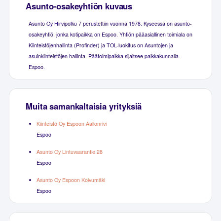
Asunto-osakeyhtiön kuvaus
Asunto Oy Hirvipolku 7 perustettiin vuonna 1978. Kyseessä on asunto-
osakeyhtiö, jonka kotipaikka on Espoo. Yhtiön pääasiallinen toimiala on
Kiinteistöjenhallinta (Profinder) ja TOL-luokitus on Asuntojen ja
asuinkiinteistöjen hallinta. Päätoimipaikka sijaitsee paikkakunnalla
Espoo.
Muita samankaltaisia yrityksiä
Kiinteistö Oy Espoon Aallonrivi
Espoo
Asunto Oy Lintuvaarantie 28
Espoo
Asunto Oy Espoon Koivumäki
Espoo