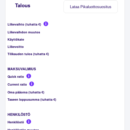
Talous
Lataa Pikaluottosuositus
Liikevaihto (tuhatta €)
Liikevaihdon muutos
Käyttökate
Liikevoitto
Tilikauden tulos (tuhatta €)
MAKSUVALMIUS
Quick ratio
Current ratio
Oma pääoma (tuhatta €)
Taseen loppusumma (tuhatta €)
HENKILÖSTÖ
Henkilöstö
Henkilöstön muutos