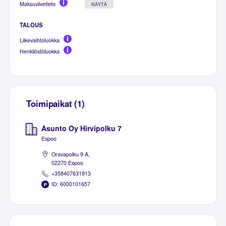
Maksuviivetieto
NÄYTÄ
TALOUS
Liikevaihtoluokka
Henkilöstöluokka
Toimipaikat (1)
Asunto Oy Hirvipolku 7
Espoo
Oravapolku 9 A,
02270 Espoo
+358407631913
ID: 6000101657