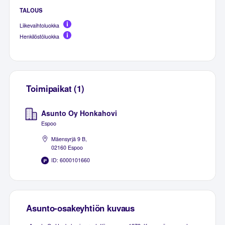
TALOUS
Liikevaihtoluokka
Henkilöstöluokka
Toimipaikat (1)
Asunto Oy Honkahovi
Espoo
Mäensyrjä 9 B,
02160 Espoo
ID: 6000101660
Asunto-osakeyhtiön kuvaus