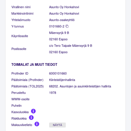
Virallinen nimi
Asunto Oy Honkahovi
Markkinointinimi
Asunto Oy Honkahovi
Yhteisömuoto
Asunto-osakeyhtiö
Y-tunnus
0101660-2
Mäensyrjä 9 B
Käyntiosoite
02160 Espoo
c/o Tero Taipale Mäensyrjä 9 B
Postiosoite
02160 Espoo
TOIMIALAT JA MUUT TIEDOT
Profinder ID
6000101660
Päätoimiala (Profinder)
Kiinteistöjenhallinta
Päätoimiala (TOL2025)
68202. Asuntojen ja asuinkiinteistöjen hallinta
Perustettu
1978
WWW-osoite
Puhelin
Kasvuluokka
Riskiluokka
Maksuviivetieto
NÄYTÄ