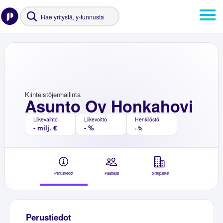
Kiinteistöjenhallinta
Asunto Oy Honkahovi
Liikevaihto
Liikevoitto
Henkilöstö
- milj. €
- %
- %
Perustiedot
Päättäjät
Toimipaikat
Perustiedot