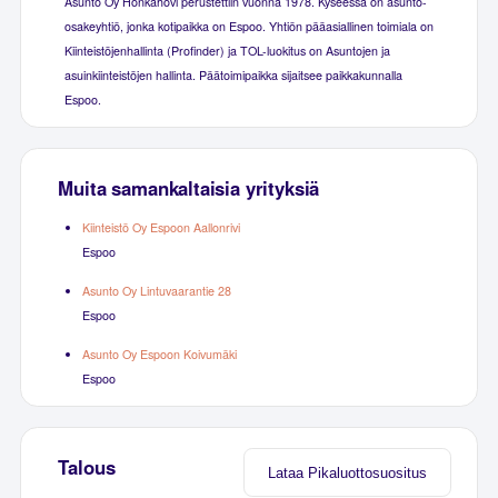
Asunto Oy Honkahovi perustettiin vuonna 1978. Kyseessä on asunto-
osakeyhtiö, jonka kotipaikka on Espoo. Yhtiön pääasiallinen toimiala on
Kiinteistöjenhallinta (Profinder) ja TOL-luokitus on Asuntojen ja
asuinkiinteistöjen hallinta. Päätoimipaikka sijaitsee paikkakunnalla
Espoo.
Muita samankaltaisia yrityksiä
Kiinteistö Oy Espoon Aallonrivi
Espoo
Asunto Oy Lintuvaarantie 28
Espoo
Asunto Oy Espoon Koivumäki
Espoo
Talous
Lataa Pikaluottosuositus