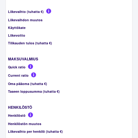
Liikevaihto (tuhatta €)
Liikevaihdon muutos
Käyttökate
Liikevoitto
Tilikauden tulos (tuhatta €)
MAKSUVALMIUS
Quick ratio
Current ratio
Oma pääoma (tuhatta €)
Taseen loppusumma (tuhatta €)
HENKILÖSTÖ
Henkilöstö
Henkilöstön muutos
Liikevaihto per henkilö (tuhatta €)