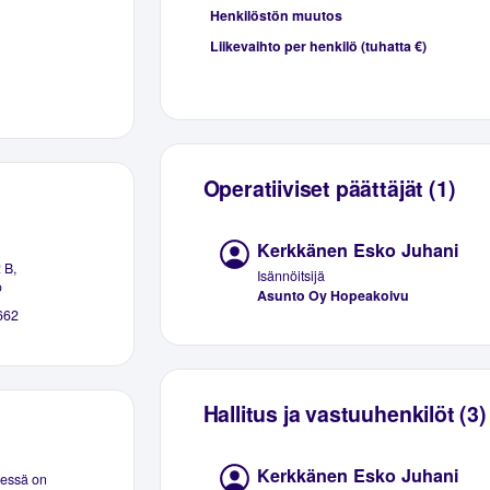
Henkilöstön muutos
Liikevaihto per henkilö (tuhatta €)
Operatiiviset päättäjät (1)
Kerkkänen Esko Juhani
 B,
Isännöitsijä
o
Asunto Oy Hopeakoivu
662
Hallitus ja vastuuhenkilöt (3)
Kerkkänen Esko Juhani
eessä on