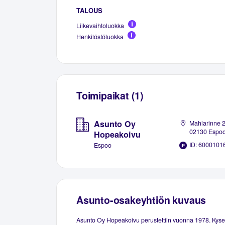
TALOUS
Liikevaihtoluokka
Henkilöstöluokka
Toimipaikat (1)
Asunto Oy
Mahlarinne 2
02130 Espo
Hopeakoivu
ID: 6000101
Espoo
Asunto-osakeyhtiön kuvaus
Asunto Oy Hopeakoivu perustettiin vuonna 1978. Kys