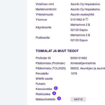
Virallinen nimi
Asunto Oy Hopeakoivu
Markkinointinimi
Asunto Oy Hopeakoivu
Yhteisömuoto
Asunto-osakeyhtiö
Y-tunnus
0101662-9
Mahlarinne 2 B
Käyntiosoite
02130 Espoo
Mahlarinne 2 B
Postiosoite
02130 Espoo
TOIMIALAT JA MUUT TIEDOT
Profinder ID
6000101662
Päätoimiala (Profinder)
Kiinteistöjenhallinta
Päätoimiala (TOL2025)
68202. Asuntojen ja asuinki
Perustettu
1978
WWW-osoite
Puhelin
Kasvuluokka
Riskiluokka
Maksuviivetieto
NÄYTÄ