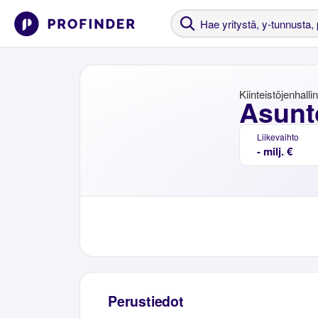
Kiinteistöjenhalli
Asunt
Liikevaihto
- milj. €
Perustiedot