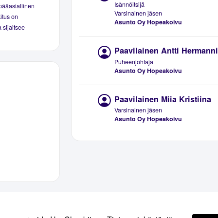
Isännöitsijä
pääasiallinen
Varsinainen jäsen
kitus on
Asunto Oy Hopeakoivu
 sijaitsee
Paavilainen Antti Hermann
Puheenjohtaja
Asunto Oy Hopeakoivu
Paavilainen Miia Kristiina
Varsinainen jäsen
Asunto Oy Hopeakoivu