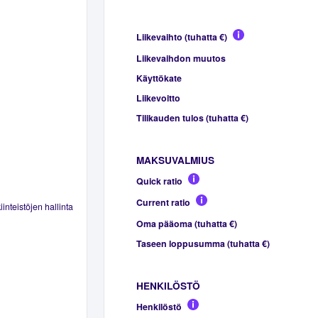
Liikevaihto (tuhatta €)
Liikevaihdon muutos
Käyttökate
Liikevoitto
Tilikauden tulos (tuhatta €)
MAKSUVALMIUS
Quick ratio
Current ratio
inteistöjen hallinta
Oma pääoma (tuhatta €)
Taseen loppusumma (tuhatta €)
HENKILÖSTÖ
Henkilöstö