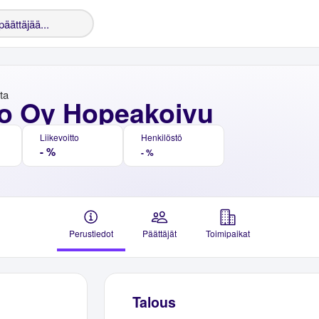
nta
o Oy Hopeakoivu
Liikevoitto
Henkilöstö
- %
- %
Perustiedot
Päättäjät
Toimipaikat
Talous