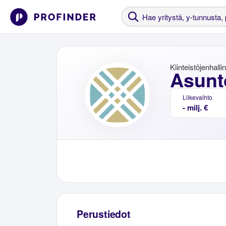
Kiinteistöjenhalli
Asunt
Liikevaihto
- milj. €
Perustiedot