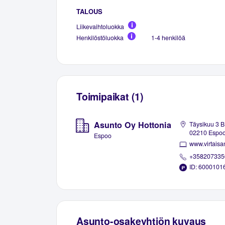
TALOUS
Liikevaihtoluokka
Henkilöstöluokka
1-4 henkilöä
Toimipaikat (1)
Asunto Oy Hottonia
Täysikuu 3 B
02210 Espo
Espoo
www.virtaisan
+358207335
ID: 6000101
Asunto-osakeyhtiön kuvaus