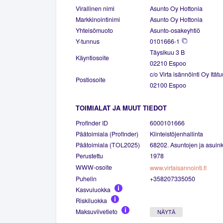
Virallinen nimi
Asunto Oy Hottonia
Markkinointinimi
Asunto Oy Hottonia
Yhteisömuoto
Asunto-osakeyhtiö
Y-tunnus
0101666-1
Täysikuu 3 B
Käyntiosoite
02210 Espoo
c/o Virta isännöinti Oy Ität
Postiosoite
02100 Espoo
TOIMIALAT JA MUUT TIEDOT
Profinder ID
6000101666
Päätoimiala (Profinder)
Kiinteistöjenhallinta
Päätoimiala (TOL2025)
68202. Asuntojen ja asuinki
Perustettu
1978
WWW-osoite
www.virtaisannointi.fi
Puhelin
+358207335050
Kasvuluokka
Riskiluokka
Maksuviivetieto
NÄYTÄ