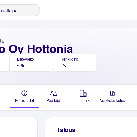
nta
o Oy Hottonia
Liikevoitto
Henkilöstö
- %
- %
Perustiedot
Päättäjät
Toimipaikat
Verkkolaskutus
Talous