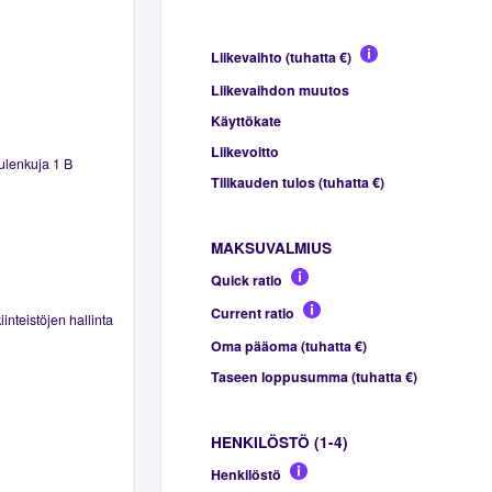
Liikevaihto (tuhatta €)
Liikevaihdon muutos
Käyttökate
Liikevoitto
uulenkuja 1 B
Tilikauden tulos (tuhatta €)
MAKSUVALMIUS
Quick ratio
Current ratio
inteistöjen hallinta
Oma pääoma (tuhatta €)
Taseen loppusumma (tuhatta €)
HENKILÖSTÖ (1-4)
Henkilöstö