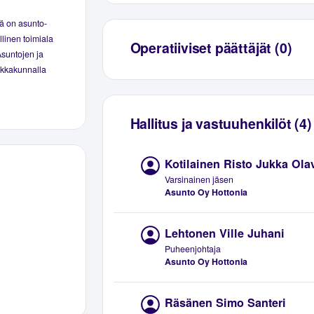
ä on asunto-
linen toimiala
Operatiiviset päättäjät (0)
Asuntojen ja
aikkakunnalla
Hallitus ja vastuuhenkilöt (4)
Kotilainen Risto Jukka Ola
Varsinainen jäsen
Asunto Oy Hottonia
Lehtonen Ville Juhani
Puheenjohtaja
Asunto Oy Hottonia
Räsänen Simo Santeri