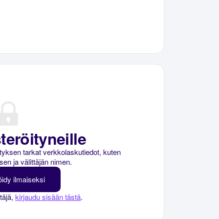
teröityneille
rityksen tarkat verkkolaskutiedot, kuten
sen ja välittäjän nimen.
öidy ilmaiseksi
ttäjä,
kirjaudu sisään tästä
.