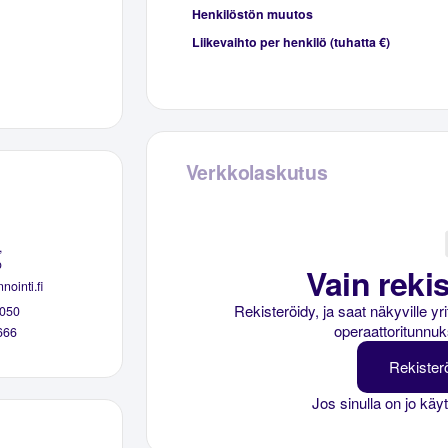
Henkilöstön muutos
Liikevaihto per henkilö (tuhatta €)
Verkkolaskutus
,
o
Vain rekis
nointi.fi
Rekisteröidy, ja saat näkyville y
050
operaattoritunnuk
666
Rekister
Jos sinulla on jo käy