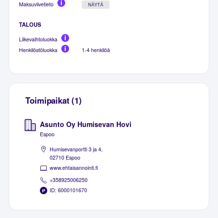
Maksuviivetieto
NÄYTÄ
TALOUS
Liikevaihtoluokka
Henkilöstöluokka
1-4 henkilöä
Toimipaikat (1)
Asunto Oy Humisevan Hovi
Espoo
Humisevanportti 3 ja 4,
02710 Espoo
www.ehtaisannointi.fi
+358925006250
ID: 6000101670