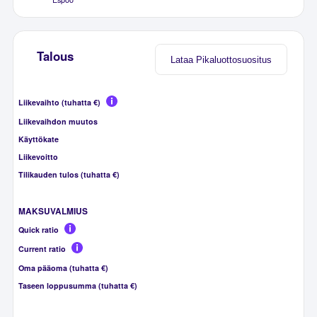
Talous
Lataa Pikaluottosuositus
Liikevaihto (tuhatta €)
Liikevaihdon muutos
Käyttökate
Liikevoitto
Tilikauden tulos (tuhatta €)
MAKSUVALMIUS
Quick ratio
Current ratio
Oma pääoma (tuhatta €)
Taseen loppusumma (tuhatta €)