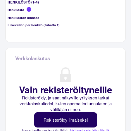
HENKILÖSTÖ (1-4)
Henkilöstö
Henkilöstön muutos
Liikevaihto per henkilö (tuhatta €)
Verkkolaskutus
Vain rekisteröityneille
Rekisteröidy, ja saat näkyville yrityksen tarkat
verkkolaskutiedot, kuten operaattoritunnuksen ja
välittäjän nimen.
Rekisteröidy ilmaiseksi
Jos sinulla on jo käyttäjä,
kirjaudu sisään tästä
.