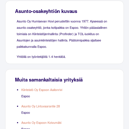
Asunto-osakeyhtiön kuvaus
Asunto Oy Humisevan Hovi perustettiin vuonna 1977. Kyseessä on
asunto-osakeyhtiö, jonka kotipaikka on Espoo. Yhtiön pääasiallinen
toimiala on Kiinteistöjenhallinta (Profinder) ja TOL-luokitus on
Asuntojen ja asuinkiinteistöjen hallinta. Päätoimipaikka sijaitsee
paikkakunnalla Espoo.
Yhtiöllä on työntekijöitä 1-4 henkilöä.
Muita samankaltaisia yrityksiä
Kiinteistö Oy Espoon Aallonrivi
Espoo
Asunto Oy Lintuvaarantie 28
Espoo
Asunto Oy Espoon Koivumäki
Espoo