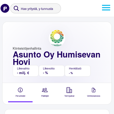
Kiinteistöjenhallinta
Asunto Oy Humisevan
Hovi
Liikevaihto
Liikevoitto
Henkilöstö
- milj. €
- %
- %
Perustiedot
Päättäjät
Toimipaikat
Verkkolaskutus