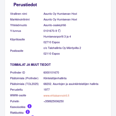
Perustiedot
Virallinen nimi
Asunto Oy Humisevan Hovi
Markkinointinimi
Asunto Oy Humisevan Hovi
Yhteisömuoto
Asunto-osakeyhtiö
Y-tunnus
0101670-9
Humisevanportti 3 ja 4
Käyntiosoite
02710 Espoo
c/o Talohallinta Oy Mäntyviita 2
Postiosoite
02110 Espoo
TOIMIALAT JA MUUT TIEDOT
Profinder ID
6000101670
Päätoimiala (Profinder)
Kiinteistöjenhallinta
Päätoimiala (TOL2025)
68202. Asuntojen ja asuinkiinteistöjen hallinta
Perustettu
1977
WWW-osoite
www.ehtaisannointi.fi
Puhelin
+358925006250
Kasvuluokka
Riskiluokka