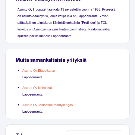
Asunto Oy Huopatehtaankatu 13 perustettiin vuonna 1988. Kyseessä
on asunto-osakeyhtiö, jonka kotipaikka on Lappeenranta. Yhtiön
pääasiallinen toimiala on Kiinteistöjenhallinta (Profinder) ja TOL-
luokitus on Asuntojen ja asuinkiinteistöjen hallinta. Päätoimipaikka
sijaitsee paikkakunnalla Lappeenranta.
Muita samankaltaisia yrityksiä
Asunto Oy Etappikorsu
Lappeenranta
Asunto Oy Ierikankuja
Lappeenranta
Asunto Oy Joutsenon Mäntykangas
Lappeenranta