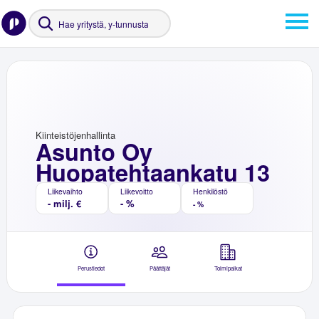
Kiinteistöjenhallinta
Asunto Oy
Huopatehtaankatu 13
Liikevaihto
Liikevoitto
Henkilöstö
- milj. €
- %
- %
Perustiedot
Päättäjät
Toimipaikat