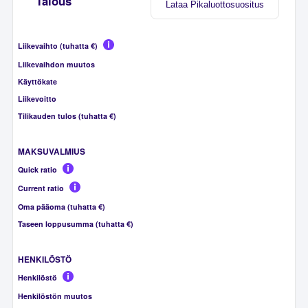
Talous
Lataa Pikaluottosuositus
Liikevaihto (tuhatta €)
Liikevaihdon muutos
Käyttökate
Liikevoitto
Tilikauden tulos (tuhatta €)
MAKSUVALMIUS
Quick ratio
Current ratio
Oma pääoma (tuhatta €)
Taseen loppusumma (tuhatta €)
HENKILÖSTÖ
Henkilöstö
Henkilöstön muutos