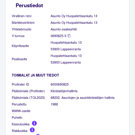
Perustiedot
Virallinen nimi
Asunto Oy Huopatehtaankatu 13
Markkinointinimi
Asunto Oy Huopatehtaankatu 13
Yhteisömuoto
Asunto-osakeyhtiö
Y-tunnus
0690825-5
Huopatehtaankatu 13
Käyntiosoite
53900 Lappeenranta
Huopatehtaankatu 13
Postiosoite
53900 Lappeenranta
TOIMIALAT JA MUUT TIEDOT
Profinder ID
6000690825
Päätoimiala (Profinder)
Kiinteistöjenhallinta
Päätoimiala (TOL2025)
68202. Asuntojen ja asuinkiinteistöjen hallinta
Perustettu
1988
WWW-osoite
Puhelin
Kasvuluokka
Riskiluokka