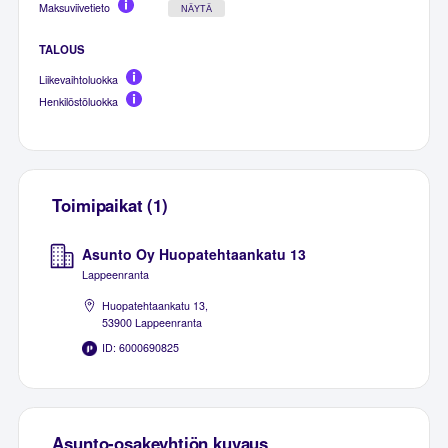
Maksuviivetieto
NÄYTÄ
TALOUS
Liikevaihtoluokka
Henkilöstöluokka
Toimipaikat (1)
Asunto Oy Huopatehtaankatu 13
Lappeenranta
Huopatehtaankatu 13,
53900 Lappeenranta
ID: 6000690825
Asunto-osakeyhtiön kuvaus