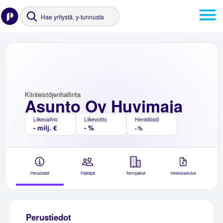
Kiinteistöjenhallinta
Asunto Oy Huvimaja
Liikevaihto
Liikevoitto
Henkilöstö
- milj. €
- %
- %
Perustiedot
Päättäjät
Toimipaikat
Verkkolaskutus
Perustiedot