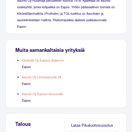
Asunto Oy Huvimaja perustettiin vuonna 1978. Kyseessä on asunto-
osakeyhtiö, jonka kotipaikka on Espoo. Yhtiön pääasiallinen toimiala on
Kiinteistöjenhallinta (Profinder) ja TOL-luokitus on Asuntojen ja
asuinkiinteistöjen hallinta. Päätoimipaikka sijaitsee paikkakunnalla
Espoo.
Muita samankaltaisia yrityksiä
Kiinteistö Oy Espoon Aallonrivi
Espoo
Asunto Oy Lintuvaarantie 28
Espoo
Asunto Oy Espoon Koivumäki
Espoo
Talous
Lataa Pikaluottosuositus