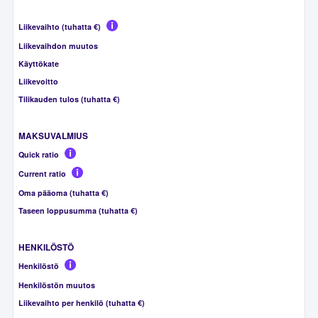
Liikevaihto (tuhatta €)
Liikevaihdon muutos
Käyttökate
Liikevoitto
Tilikauden tulos (tuhatta €)
MAKSUVALMIUS
Quick ratio
Current ratio
Oma pääoma (tuhatta €)
Taseen loppusumma (tuhatta €)
HENKILÖSTÖ
Henkilöstö
Henkilöstön muutos
Liikevaihto per henkilö (tuhatta €)