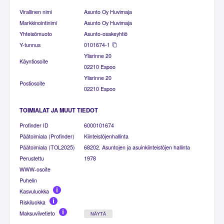
Virallinen nimi
Asunto Oy Huvimaja
Markkinointinimi
Asunto Oy Huvimaja
Yhteisömuoto
Asunto-osakeyhtiö
Y-tunnus
0101674-1
Ylisrinne 20
Käyntiosoite
02210 Espoo
Ylisrinne 20
Postiosoite
02210 Espoo
TOIMIALAT JA MUUT TIEDOT
Profinder ID
6000101674
Päätoimiala (Profinder)
Kiinteistöjenhallinta
Päätoimiala (TOL2025)
68202. Asuntojen ja asuinkiinteistöjen hallinta
Perustettu
1978
WWW-osoite
Puhelin
Kasvuluokka
Riskiluokka
Maksuviivetieto
NÄYTÄ