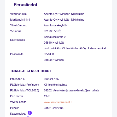
Perustiedot
Virallinen nimi
Asunto Oy Hyvinkään Nikinkulma
Markkinointinimi
Asunto Oy Hyvinkään Nikinkulma
Yhteisömuoto
Asunto-osakeyhtiö
Y-tunnus
0217307-9
Salpausseläntie 2
Käyntiosoite
05840 Hyvinkää
c/o Hyvinkään Kiinteistöisännät Oy Uudenmaankatu
Postiosoite
32-34 D
05800 Hyvinkää
TOIMIALAT JA MUUT TIEDOT
Profinder ID
6000217307
Päätoimiala (Profinder)
Kiinteistöjenhallinta
Päätoimiala (TOL2025)
68202. Asuntojen ja asuinkiinteistöjen hallinta
Perustettu
1978
WWW-osoite
www.kiinteistoisannat.fi
Puhelin
+358192122400
Kasvuluokka