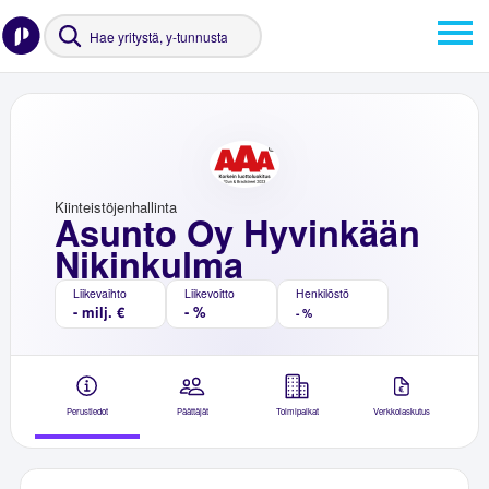
Kiinteistöjenhallinta
Asunto Oy Hyvinkään
Nikinkulma
Liikevaihto
Liikevoitto
Henkilöstö
- milj. €
- %
- %
Perustiedot
Päättäjät
Toimipaikat
Verkkolaskutus