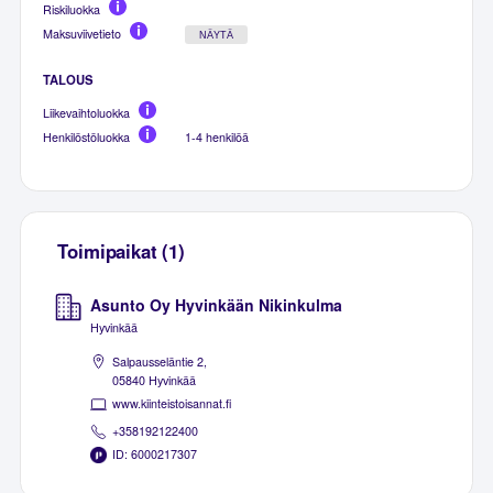
Riskiluokka
Maksuviivetieto
NÄYTÄ
TALOUS
Liikevaihtoluokka
Henkilöstöluokka
1-4 henkilöä
Toimipaikat (1)
Asunto Oy Hyvinkään Nikinkulma
Hyvinkää
Salpausseläntie 2,
05840 Hyvinkää
www.kiinteistoisannat.fi
+358192122400
ID: 6000217307