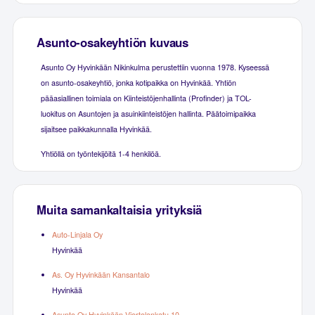
Asunto-osakeyhtiön kuvaus
Asunto Oy Hyvinkään Nikinkulma perustettiin vuonna 1978. Kyseessä
on asunto-osakeyhtiö, jonka kotipaikka on Hyvinkää. Yhtiön
pääasiallinen toimiala on Kiinteistöjenhallinta (Profinder) ja TOL-
luokitus on Asuntojen ja asuinkiinteistöjen hallinta. Päätoimipaikka
sijaitsee paikkakunnalla Hyvinkää.
Yhtiöllä on työntekijöitä 1-4 henkilöä.
Muita samankaltaisia yrityksiä
Auto-Linjala Oy
Hyvinkää
As. Oy Hyvinkään Kansantalo
Hyvinkää
Asunto Oy Hyvinkään Viertolankatu 10