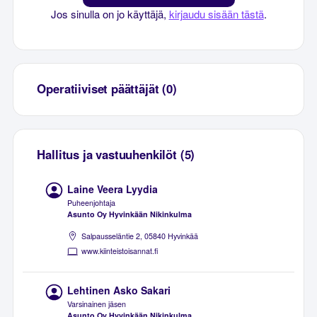
Jos sinulla on jo käyttäjä,
kirjaudu sisään tästä
.
Operatiiviset päättäjät (0)
Hallitus ja vastuuhenkilöt (5)
Laine Veera Lyydia
Puheenjohtaja
Asunto Oy Hyvinkään Nikinkulma
Salpausseläntie 2, 05840 Hyvinkää
www.kiinteistoisannat.fi
Lehtinen Asko Sakari
Varsinainen jäsen
Asunto Oy Hyvinkään Nikinkulma