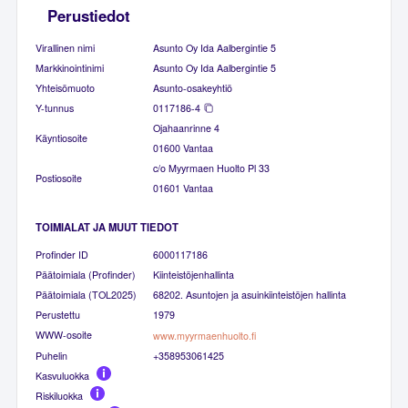
Perustiedot
Virallinen nimi
Asunto Oy Ida Aalbergintie 5
Markkinointinimi
Asunto Oy Ida Aalbergintie 5
Yhteisömuoto
Asunto-osakeyhtiö
Y-tunnus
0117186-4
Ojahaanrinne 4
Käyntiosoite
01600 Vantaa
c/o Myyrmaen Huolto Pl 33
Postiosoite
01601 Vantaa
TOIMIALAT JA MUUT TIEDOT
Profinder ID
6000117186
Päätoimiala (Profinder)
Kiinteistöjenhallinta
Päätoimiala (TOL2025)
68202. Asuntojen ja asuinkiinteistöjen hallinta
Perustettu
1979
WWW-osoite
www.myyrmaenhuolto.fi
Puhelin
+358953061425
Kasvuluokka
Riskiluokka