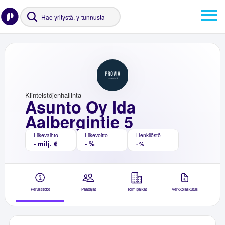
Kiinteistöjenhallinta
Asunto Oy Ida
Aalbergintie 5
Liikevaihto
Liikevoitto
Henkilöstö
- milj. €
- %
- %
Perustiedot
Päättäjät
Toimipaikat
Verkkolaskutus