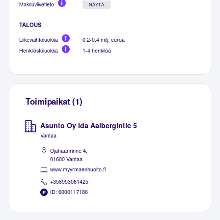
Maksuviivetieto
NÄYTÄ
TALOUS
Liikevaihtoluokka
0.2-0.4 milj. euroa
Henkilöstöluokka
1-4 henkilöä
Toimipaikat (1)
Asunto Oy Ida Aalbergintie 5
Vantaa
Ojahaanrinne 4,
01600 Vantaa
www.myyrmaenhuolto.fi
+358953061425
ID: 6000117186