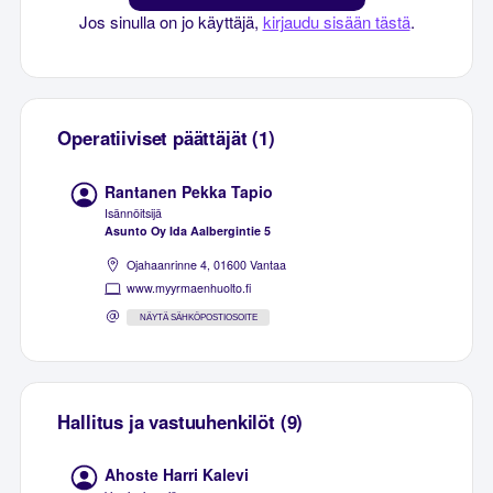
Jos sinulla on jo käyttäjä,
kirjaudu sisään tästä
.
Operatiiviset päättäjät (1)
Rantanen Pekka Tapio
Isännöitsijä
Asunto Oy Ida Aalbergintie 5
Ojahaanrinne 4, 01600 Vantaa
www.myyrmaenhuolto.fi
NÄYTÄ SÄHKÖPOSTIOSOITE
Hallitus ja vastuuhenkilöt (9)
Ahoste Harri Kalevi