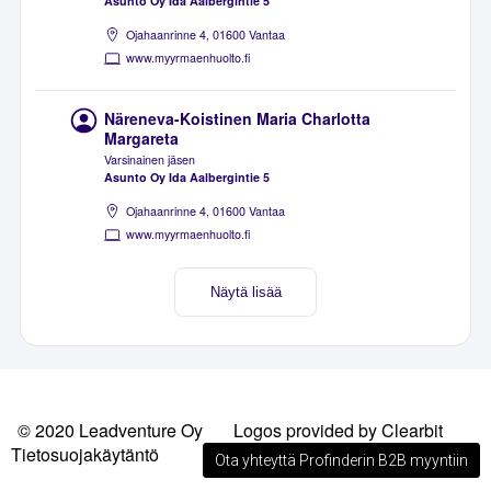
Asunto Oy Ida Aalbergintie 5
Ojahaanrinne 4, 01600 Vantaa
www.myyrmaenhuolto.fi
Näreneva-Koistinen Maria Charlotta
Margareta
Varsinainen jäsen
Asunto Oy Ida Aalbergintie 5
Ojahaanrinne 4, 01600 Vantaa
www.myyrmaenhuolto.fi
Näytä lisää
© 2020 Leadventure Oy
Logos provided by Clearbit
Tietosuojakäytäntö
Ota yhteyttä Profinderin B2B myyntiin