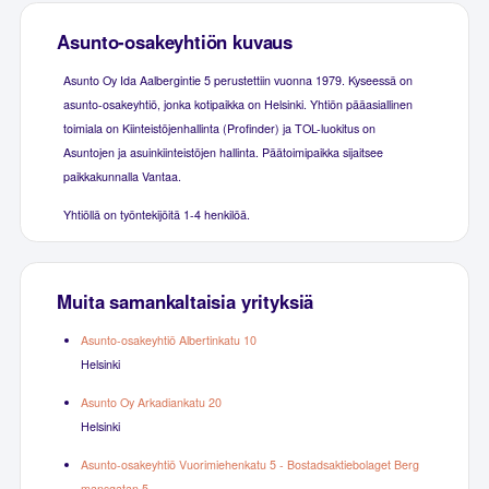
Asunto-osakeyhtiön kuvaus
Asunto Oy Ida Aalbergintie 5 perustettiin vuonna 1979. Kyseessä on
asunto-osakeyhtiö, jonka kotipaikka on Helsinki. Yhtiön pääasiallinen
toimiala on Kiinteistöjenhallinta (Profinder) ja TOL-luokitus on
Asuntojen ja asuinkiinteistöjen hallinta. Päätoimipaikka sijaitsee
paikkakunnalla Vantaa.
Yhtiöllä on työntekijöitä 1-4 henkilöä.
Muita samankaltaisia yrityksiä
Asunto-osakeyhtiö Albertinkatu 10
Helsinki
Asunto Oy Arkadiankatu 20
Helsinki
Asunto-osakeyhtiö Vuorimiehenkatu 5 - Bostadsaktiebolaget Berg
mansgatan 5