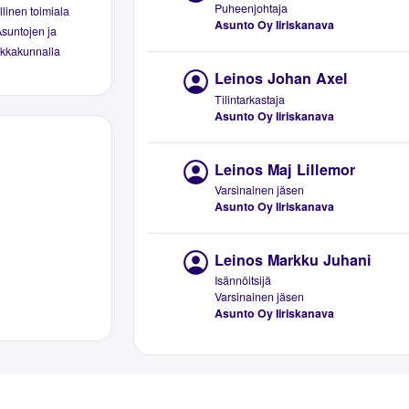
Puheenjohtaja
linen toimiala
Asunto Oy Iiriskanava
Asuntojen ja
aikkakunnalla
Leinos Johan Axel
Tilintarkastaja
Asunto Oy Iiriskanava
Leinos Maj Lillemor
Varsinainen jäsen
Asunto Oy Iiriskanava
Leinos Markku Juhani
Isännöitsijä
Varsinainen jäsen
Asunto Oy Iiriskanava