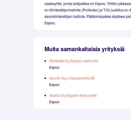
osakeyhtiö, jonka kotipaikka on Espoo. Yhtiön pääasial
on Kiinteistöjenhallinta (Profinder) ja TOL-luokitus on 
asuinkiinteistöjen hallinta. Päätoimipaikka sijaitsee p
Espoo.
Muita samankaltaisia yrityksiä
Kiinteistö Oy Espoon Aallonrivi
Espoo
Asunto Oy Lintuvaarantie 28
Espoo
Asunto Oy Espoon Koivumäki
Espoo