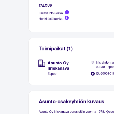
TALOUS
Liikevaihtoluokka
Henkilöstöluokka
Toimipaikat (1)
Asunto Oy
Iirislahdenra
02230 Espo
Iiriskanava
ID: 6000101
Espoo
Asunto-osakeyhtiön kuvaus
Asunto Oy Iiriskanava perustettiin vuonna 1978. Kyse