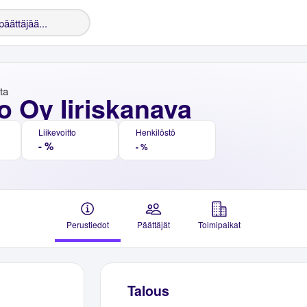
nta
o Oy Iiriskanava
Liikevoitto
Henkilöstö
- %
- %
Perustiedot
Päättäjät
Toimipaikat
Talous