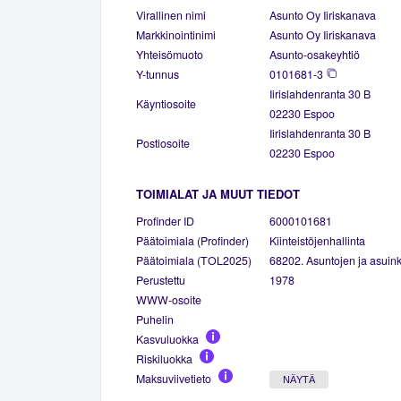
Virallinen nimi
Asunto Oy Iiriskanava
Markkinointinimi
Asunto Oy Iiriskanava
Yhteisömuoto
Asunto-osakeyhtiö
Y-tunnus
0101681-3
Iirislahdenranta 30 B
Käyntiosoite
02230 Espoo
Iirislahdenranta 30 B
Postiosoite
02230 Espoo
TOIMIALAT JA MUUT TIEDOT
Profinder ID
6000101681
Päätoimiala (Profinder)
Kiinteistöjenhallinta
Päätoimiala (TOL2025)
68202. Asuntojen ja asuinki
Perustettu
1978
WWW-osoite
Puhelin
Kasvuluokka
Riskiluokka
Maksuviivetieto
NÄYTÄ