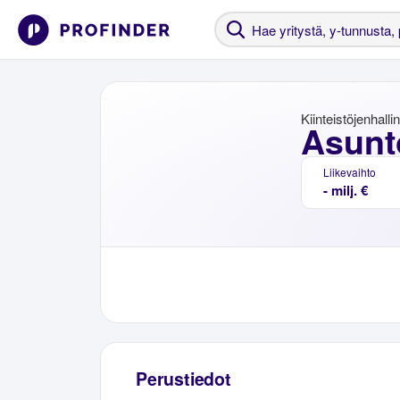
Kiinteistöjenhalli
Asunt
Liikevaihto
- milj. €
Perustiedot