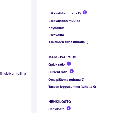
Liikevaihto (tuhatta €)
Liikevaihdon muutos
Käyttökate
Liikevoitto
Tilikauden tulos (tuhatta €)
MAKSUVALMIUS
Quick ratio
Current ratio
inteistöjen hallinta
Oma pääoma (tuhatta €)
Taseen loppusumma (tuhatta €)
HENKILÖSTÖ
Henkilöstö