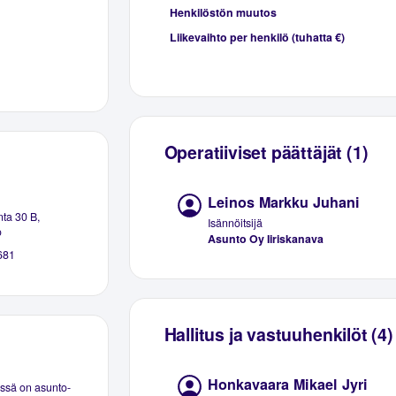
Henkilöstön muutos
Liikevaihto per henkilö (tuhatta €)
Operatiiviset päättäjät (1)
Leinos Markku Juhani
nta 30 B,
Isännöitsijä
o
Asunto Oy Iiriskanava
681
Hallitus ja vastuuhenkilöt (4)
Honkavaara Mikael Jyri
essä on asunto-