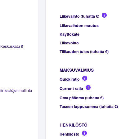
Liikevaihto (tuhatta €)
Liikevaihdon muutos
Käyttökate
Liikevoitto
y Keskuskatu 8
Tilikauden tulos (tuhatta €)
MAKSUVALMIUS
Quick ratio
Current ratio
inteistöjen hallinta
Oma pääoma (tuhatta €)
Taseen loppusumma (tuhatta €)
HENKILÖSTÖ
Henkilöstö