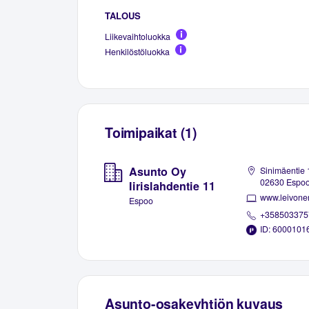
TALOUS
Liikevaihtoluokka
Henkilöstöluokka
Toimipaikat (1)
Asunto Oy
Sinimäentie 
02630 Espo
Iirislahdentie 11
www.leivone
Espoo
+358503375
ID: 6000101
Asunto-osakeyhtiön kuvaus