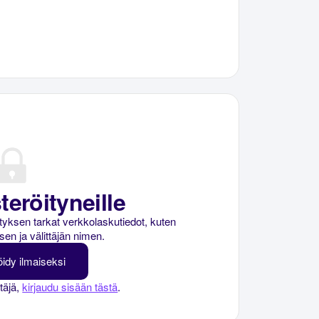
teröityneille
rityksen tarkat verkkolaskutiedot, kuten
sen ja välittäjän nimen.
öidy ilmaiseksi
ttäjä,
kirjaudu sisään tästä
.