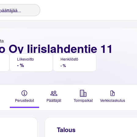
nta
 Oy Iirislahdentie 11
Liikevoitto
Henkilöstö
- %
- %
Perustiedot
Päättäjät
Toimipaikat
Verkkolaskutus
Talous