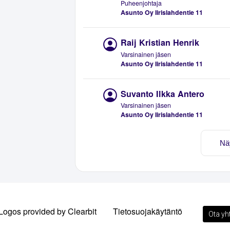
Puheenjohtaja
Asunto Oy Iirislahdentie 11
Raij Kristian Henrik
Varsinainen jäsen
Asunto Oy Iirislahdentie 11
Suvanto Ilkka Antero
Varsinainen jäsen
Asunto Oy Iirislahdentie 11
Nä
Logos provided by Clearbit
Tietosuojakäytäntö
Ota yh