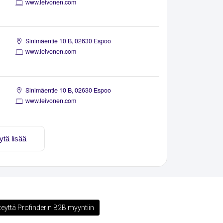
www.leivonen.com
Sinimäentie 10 B, 02630 Espoo
www.leivonen.com
Sinimäentie 10 B, 02630 Espoo
www.leivonen.com
ytä lisää
teyttä Profinderin B2B myyntiin