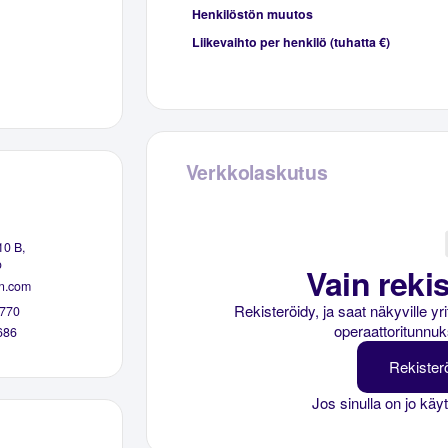
Henkilöstön muutos
Liikevaihto per henkilö (tuhatta €)
Verkkolaskutus
10 B,
o
Vain rekis
n.com
Rekisteröidy, ja saat näkyville y
770
operaattoritunnuk
686
Rekister
Jos sinulla on jo käy