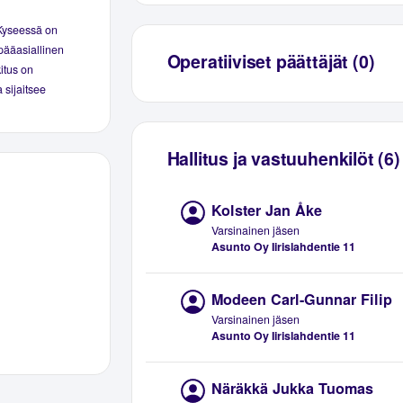
 Kyseessä on
pääasiallinen
Operatiiviset päättäjät (0)
kitus on
 sijaitsee
Hallitus ja vastuuhenkilöt (6)
Kolster Jan Åke
Varsinainen jäsen
Asunto Oy Iirislahdentie 11
Modeen Carl-Gunnar Filip
Varsinainen jäsen
Asunto Oy Iirislahdentie 11
Näräkkä Jukka Tuomas