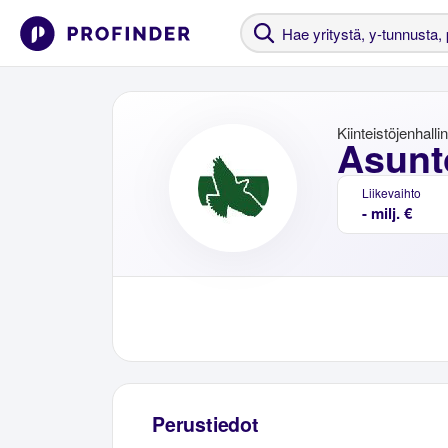
Kiinteistöjenhalli
Asunto
Liikevaihto
- milj. €
Perustiedot