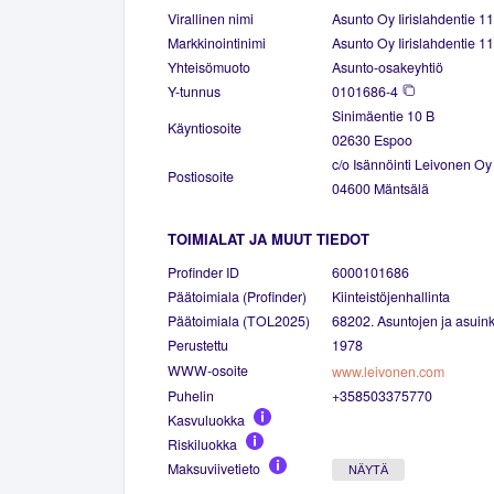
Virallinen nimi
Asunto Oy Iirislahdentie 11
Markkinointinimi
Asunto Oy Iirislahdentie 11
Yhteisömuoto
Asunto-osakeyhtiö
Y-tunnus
0101686-4
Sinimäentie 10 B
Käyntiosoite
02630 Espoo
c/o Isännöinti Leivonen O
Postiosoite
04600 Mäntsälä
TOIMIALAT JA MUUT TIEDOT
Profinder ID
6000101686
Päätoimiala (Profinder)
Kiinteistöjenhallinta
Päätoimiala (TOL2025)
68202. Asuntojen ja asuinki
Perustettu
1978
WWW-osoite
www.leivonen.com
Puhelin
+358503375770
Kasvuluokka
Riskiluokka
Maksuviivetieto
NÄYTÄ