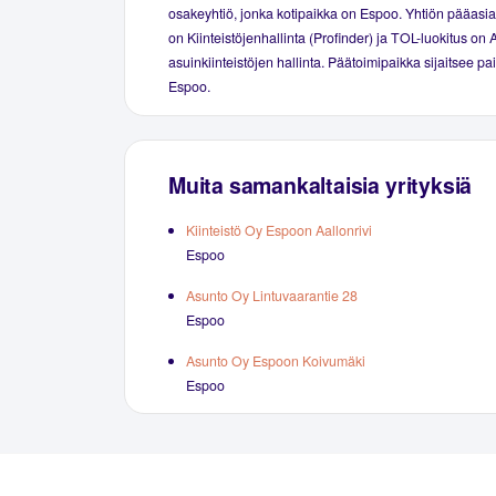
osakeyhtiö, jonka kotipaikka on Espoo. Yhtiön pääasial
on Kiinteistöjenhallinta (Profinder) ja TOL-luokitus on 
asuinkiinteistöjen hallinta. Päätoimipaikka sijaitsee p
Espoo.
Muita samankaltaisia yrityksiä
Kiinteistö Oy Espoon Aallonrivi
Espoo
Asunto Oy Lintuvaarantie 28
Espoo
Asunto Oy Espoon Koivumäki
Espoo