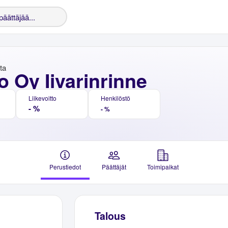
nta
 Oy Iivarinrinne
Liikevoitto
Henkilöstö
- %
- %
Perustiedot
Päättäjät
Toimipaikat
Talous