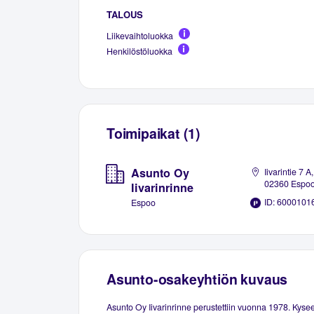
TALOUS
Liikevaihtoluokka
Henkilöstöluokka
Toimipaikat (1)
Asunto Oy
Iivarintie 7 A,
02360 Espo
Iivarinrinne
ID: 6000101
Espoo
Asunto-osakeyhtiön kuvaus
Asunto Oy Iivarinrinne perustettiin vuonna 1978. Kyse