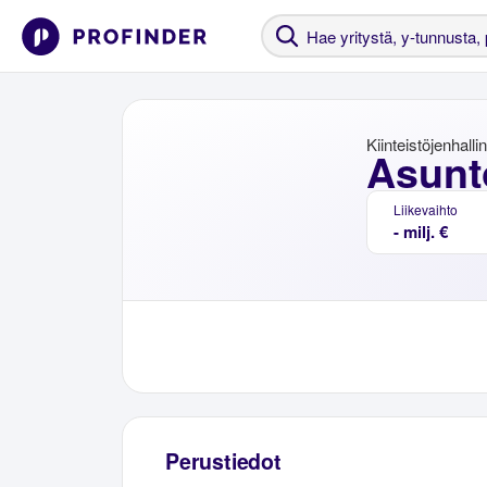
Kiinteistöjenhalli
Asunto
Liikevaihto
- milj. €
Perustiedot