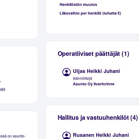
Henkilöstön muutos
Liikevaihto per henkilö (tuhatta €)
Operatiiviset päättäjät (1)
Uljas Heikki Juhani
Isännöitsijä
o
Asunto Oy Iivarinrinne
689
Hallitus ja vastuuhenkilöt (4)
Rusanen Heikki Juhani
essä on asunto-