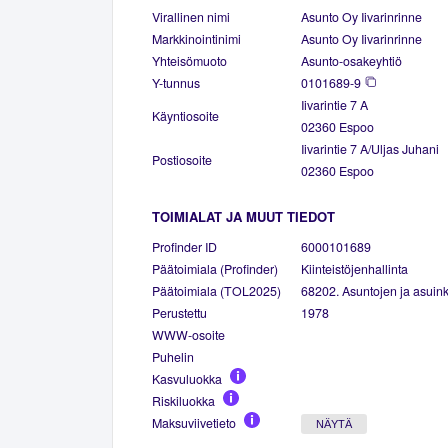
Virallinen nimi
Asunto Oy Iivarinrinne
Markkinointinimi
Asunto Oy Iivarinrinne
Yhteisömuoto
Asunto-osakeyhtiö
Y-tunnus
0101689-9
Iivarintie 7 A
Käyntiosoite
02360 Espoo
Iivarintie 7 A/Uljas Juhani
Postiosoite
02360 Espoo
TOIMIALAT JA MUUT TIEDOT
Profinder ID
6000101689
Päätoimiala (Profinder)
Kiinteistöjenhallinta
Päätoimiala (TOL2025)
68202. Asuntojen ja asuinki
Perustettu
1978
WWW-osoite
Puhelin
Kasvuluokka
Riskiluokka
Maksuviivetieto
NÄYTÄ