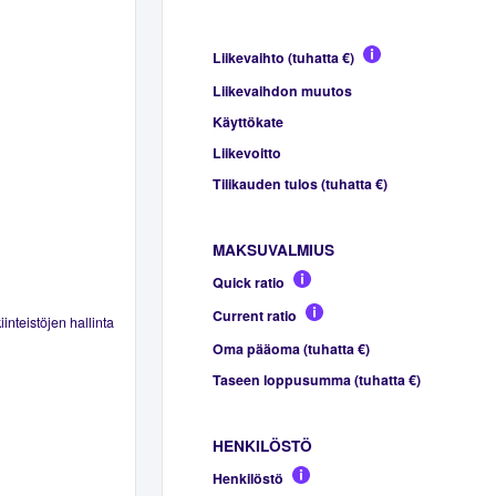
Liikevaihto (tuhatta €)
Liikevaihdon muutos
Käyttökate
Liikevoitto
Tilikauden tulos (tuhatta €)
MAKSUVALMIUS
Quick ratio
Current ratio
inteistöjen hallinta
Oma pääoma (tuhatta €)
Taseen loppusumma (tuhatta €)
HENKILÖSTÖ
Henkilöstö