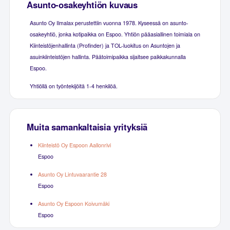
Asunto-osakeyhtiön kuvaus
Asunto Oy Ilmalax perustettiin vuonna 1978. Kyseessä on asunto-
osakeyhtiö, jonka kotipaikka on Espoo. Yhtiön pääasiallinen toimiala on
Kiinteistöjenhallinta (Profinder) ja TOL-luokitus on Asuntojen ja
asuinkiinteistöjen hallinta. Päätoimipaikka sijaitsee paikkakunnalla
Espoo.
Yhtiöllä on työntekijöitä 1-4 henkilöä.
Muita samankaltaisia yrityksiä
Kiinteistö Oy Espoon Aallonrivi
Espoo
Asunto Oy Lintuvaarantie 28
Espoo
Asunto Oy Espoon Koivumäki
Espoo