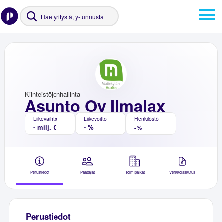
Kiinteistöjenhallinta
Asunto Oy Ilmalax
Liikevaihto
Liikevoitto
Henkilöstö
- milj. €
- %
- %
Perustiedot
Päättäjät
Toimipaikat
Verkkolaskutus
Perustiedot