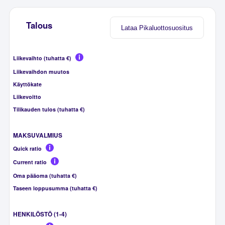
Talous
Lataa Pikaluottosuositus
Liikevaihto (tuhatta €)
Liikevaihdon muutos
Käyttökate
Liikevoitto
Tilikauden tulos (tuhatta €)
MAKSUVALMIUS
Quick ratio
Current ratio
Oma pääoma (tuhatta €)
Taseen loppusumma (tuhatta €)
HENKILÖSTÖ (1-4)