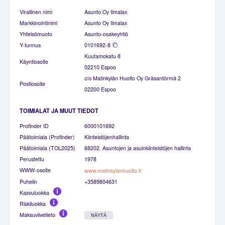
Virallinen nimi
Asunto Oy Ilmalax
Markkinointinimi
Asunto Oy Ilmalax
Yhteisömuoto
Asunto-osakeyhtiö
Y-tunnus
0101692-8
Kuutamokatu 8
Käyntiosoite
02210 Espoo
c/o Matinkylän Huolto Oy Gräsantörmä 2
Postiosoite
02200 Espoo
TOIMIALAT JA MUUT TIEDOT
Profinder ID
6000101692
Päätoimiala (Profinder)
Kiinteistöjenhallinta
Päätoimiala (TOL2025)
68202. Asuntojen ja asuinkiinteistöjen hallinta
Perustettu
1978
WWW-osoite
www.matinkylanhuolto.fi
Puhelin
+3589804631
Kasvuluokka
Riskiluokka
Maksuviivetieto
NÄYTÄ