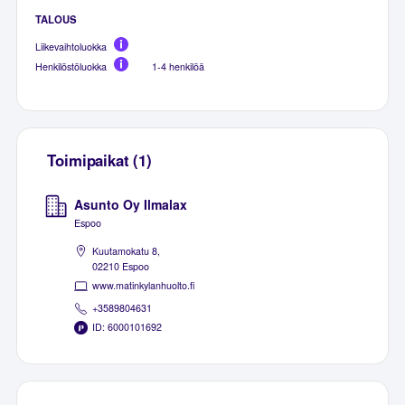
TALOUS
Liikevaihtoluokka
Henkilöstöluokka
1-4 henkilöä
Toimipaikat (1)
Asunto Oy Ilmalax
Espoo
Kuutamokatu 8,
02210 Espoo
www.matinkylanhuolto.fi
+3589804631
ID: 6000101692