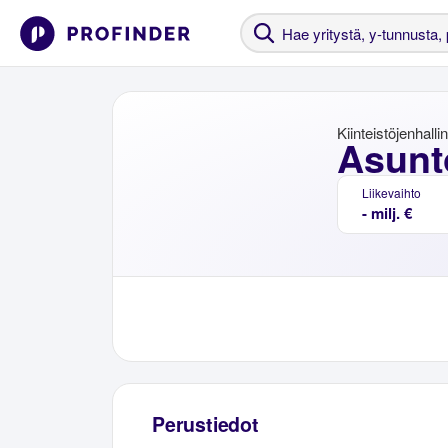
Kiinteistöjenhalli
Asunt
Liikevaihto
- milj. €
Perustiedot