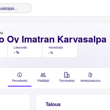
nta
o Oy Imatran Karvasalpa
Liikevoitto
Henkilöstö
- %
- %
Perustiedot
Päättäjät
Toimipaikat
Verkkolaskutus
Talous