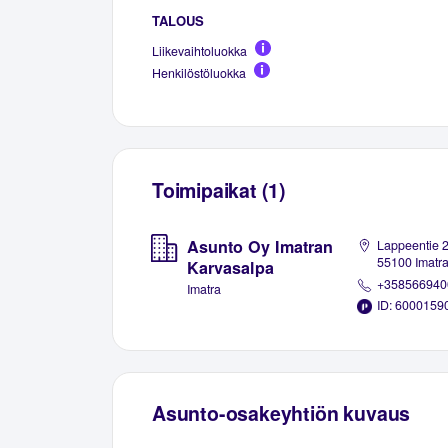
TALOUS
Liikevaihtoluokka
Henkilöstöluokka
Toimipaikat (1)
Asunto Oy Imatran
Lappeentie 2
55100 Imatr
Karvasalpa
+358566940
Imatra
ID: 6000159
Asunto-osakeyhtiön kuvaus