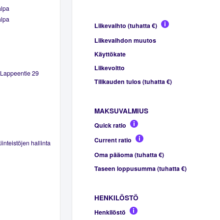
alpa
alpa
Liikevaihto (tuhatta €)
Liikevaihdon muutos
Käyttökate
Liikevoitto
 Lappeentie 29
Tilikauden tulos (tuhatta €)
MAKSUVALMIUS
Quick ratio
Current ratio
inteistöjen hallinta
Oma pääoma (tuhatta €)
Taseen loppusumma (tuhatta €)
HENKILÖSTÖ
Henkilöstö