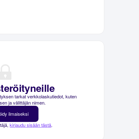
teröityneille
rityksen tarkat verkkolaskutiedot, kuten
sen ja välittäjän nimen.
öidy ilmaiseksi
ttäjä,
kirjaudu sisään tästä
.