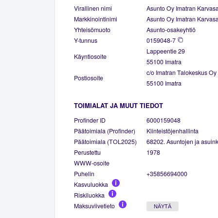
Virallinen nimi
Asunto Oy Imatran Karvas
Markkinointinimi
Asunto Oy Imatran Karvas
Yhteisömuoto
Asunto-osakeyhtiö
Y-tunnus
0159048-7
Lappeentie 29
Käyntiosoite
55100 Imatra
c/o Imatran Talokeskus Oy
Postiosoite
55100 Imatra
TOIMIALAT JA MUUT TIEDOT
Profinder ID
6000159048
Päätoimiala (Profinder)
Kiinteistöjenhallinta
Päätoimiala (TOL2025)
68202. Asuntojen ja asuinki
Perustettu
1978
WWW-osoite
Puhelin
+35856694000
Kasvuluokka
Riskiluokka
Maksuviivetieto
NÄYTÄ