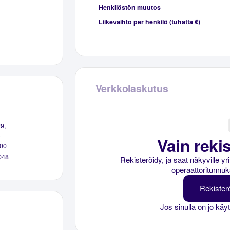
Henkilöstön muutos
Liikevaihto per henkilö (tuhatta €)
Verkkolaskutus
9,
a
Vain rekis
00
048
Rekisteröidy, ja saat näkyville y
operaattoritunnuk
Rekister
Jos sinulla on jo käy