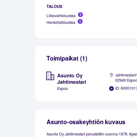
TALOUS
Liikevaihtoluokka
Henkilöstöluokka
Toimipaikat (1)
Asunto Oy
Jahtimestarin
02940 Espo
Jahtimestari
ID: 6000101
Espoo
Asunto-osakeyhtiön kuvaus
Asunto Oy Jahtimestari perustettiin vuonna 1978. Kys