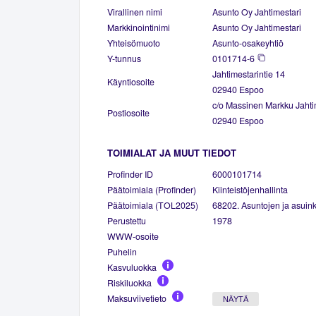
Virallinen nimi
Asunto Oy Jahtimestari
Markkinointinimi
Asunto Oy Jahtimestari
Yhteisömuoto
Asunto-osakeyhtiö
Y-tunnus
0101714-6
Jahtimestarintie 14
Käyntiosoite
02940 Espoo
c/o Massinen Markku Jahti
Postiosoite
02940 Espoo
TOIMIALAT JA MUUT TIEDOT
Profinder ID
6000101714
Päätoimiala (Profinder)
Kiinteistöjenhallinta
Päätoimiala (TOL2025)
68202. Asuntojen ja asuinki
Perustettu
1978
WWW-osoite
Puhelin
Kasvuluokka
Riskiluokka
Maksuviivetieto
NÄYTÄ