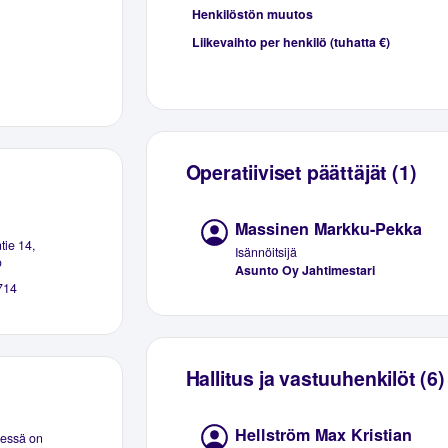
Henkilöstön muutos
Liikevaihto per henkilö (tuhatta €)
Operatiiviset päättäjät (1)
Massinen Markku-Pekka
tie 14,
Isännöitsijä
o
Asunto Oy Jahtimestari
714
Hallitus ja vastuuhenkilöt (6)
Hellström Max Kristian
eessä on