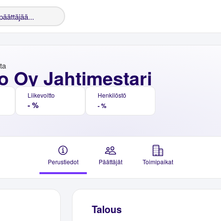
nta
o Oy Jahtimestari
Liikevoitto
Henkilöstö
- %
- %
Perustiedot
Päättäjät
Toimipaikat
Talous