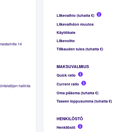
Liikevaihto (tuhatta €)
Liikevaihdon muutos
Käyttökate
Liikevoitto
mestarintie 14
Tilikauden tulos (tuhatta €)
MAKSUVALMIUS
Quick ratio
Current ratio
inteistöjen hallinta
Oma pääoma (tuhatta €)
Taseen loppusumma (tuhatta €)
HENKILÖSTÖ
Henkilöstö