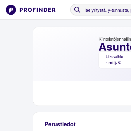
Kiinteistöjenhalli
Asunt
Liikevaihto
- milj. €
Perustiedot