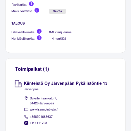
Riskiluokka
Maksuviivetieto
NÄYTÄ
TALOUS
Liikevaihtoluokka
0-0.2 milj. euroa
Henkilöstöluokka
1-4 henkilöä
Toimipaikat (1)
Kiinteistö Oy Järvenpään Pykälistöntie 13
Järvenpää
Suksitehtaankatu 7,
04420 Järvenpää
www.isannointivalo.fi
+358504663637
ID: 1111798