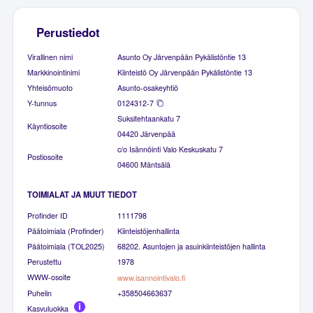
Perustiedot
Virallinen nimi
Asunto Oy Järvenpään Pykälistöntie 13
Markkinointinimi
Kiinteistö Oy Järvenpään Pykälistöntie 13
Yhteisömuoto
Asunto-osakeyhtiö
Y-tunnus
0124312-7
Suksitehtaankatu 7
Käyntiosoite
04420 Järvenpää
c/o Isännöinti Valo Keskuskatu 7
Postiosoite
04600 Mäntsälä
TOIMIALAT JA MUUT TIEDOT
Profinder ID
1111798
Päätoimiala (Profinder)
Kiinteistöjenhallinta
Päätoimiala (TOL2025)
68202. Asuntojen ja asuinkiinteistöjen hallinta
Perustettu
1978
WWW-osoite
www.isannointivalo.fi
Puhelin
+358504663637
Kasvuluokka