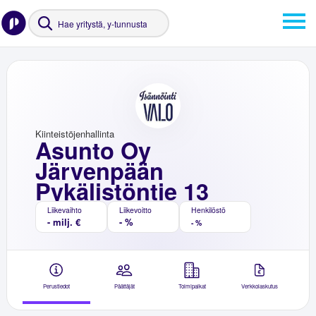
Kiinteistöjenhallinta
Asunto Oy
Järvenpään
Pykälistöntie 13
Liikevaihto
Liikevoitto
Henkilöstö
- milj. €
- %
- %
Perustiedot
Päättäjät
Toimipaikat
Verkkolaskutus