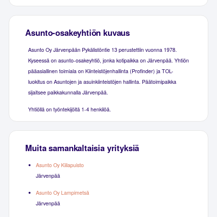
Asunto-osakeyhtiön kuvaus
Asunto Oy Järvenpään Pykälistöntie 13 perustettiin vuonna 1978.
Kyseessä on asunto-osakeyhtiö, jonka kotipaikka on Järvenpää. Yhtiön
pääasiallinen toimiala on Kiinteistöjenhallinta (Profinder) ja TOL-
luokitus on Asuntojen ja asuinkiinteistöjen hallinta. Päätoimipaikka
sijaitsee paikkakunnalla Järvenpää.
Yhtiöllä on työntekijöitä 1-4 henkilöä.
Muita samankaltaisia yrityksiä
Asunto Oy Kiilapuisto
Järvenpää
Asunto Oy Lampimetsä
Järvenpää