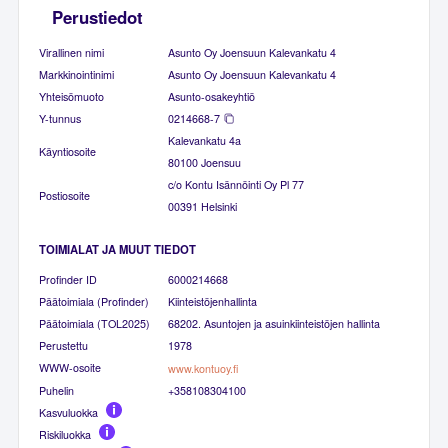
Perustiedot
Virallinen nimi
Asunto Oy Joensuun Kalevankatu 4
Markkinointinimi
Asunto Oy Joensuun Kalevankatu 4
Yhteisömuoto
Asunto-osakeyhtiö
Y-tunnus
0214668-7
Kalevankatu 4a
Käyntiosoite
80100 Joensuu
c/o Kontu Isännöinti Oy Pl 77
Postiosoite
00391 Helsinki
TOIMIALAT JA MUUT TIEDOT
Profinder ID
6000214668
Päätoimiala (Profinder)
Kiinteistöjenhallinta
Päätoimiala (TOL2025)
68202. Asuntojen ja asuinkiinteistöjen hallinta
Perustettu
1978
WWW-osoite
www.kontuoy.fi
Puhelin
+358108304100
Kasvuluokka
Riskiluokka