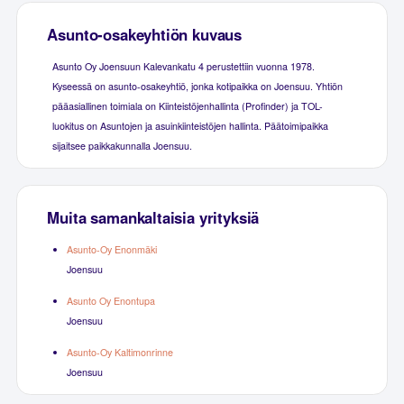
Asunto-osakeyhtiön kuvaus
Asunto Oy Joensuun Kalevankatu 4 perustettiin vuonna 1978.
Kyseessä on asunto-osakeyhtiö, jonka kotipaikka on Joensuu. Yhtiön
pääasiallinen toimiala on Kiinteistöjenhallinta (Profinder) ja TOL-
luokitus on Asuntojen ja asuinkiinteistöjen hallinta. Päätoimipaikka
sijaitsee paikkakunnalla Joensuu.
Muita samankaltaisia yrityksiä
Asunto-Oy Enonmäki
Joensuu
Asunto Oy Enontupa
Joensuu
Asunto-Oy Kaltimonrinne
Joensuu