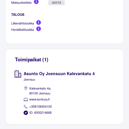
Maksuviivetieto
NÄYTÄ
TALOUS
Liikevaihtoluokka
Henkilöstöluokka
Toimipaikat (1)
Asunto Oy Joensuun Kalevankatu 4
Joensuu
Kalevankatu 4a,
80100 Joensuu
www.kontuoy.fi
+358108304100
ID: 6000214668