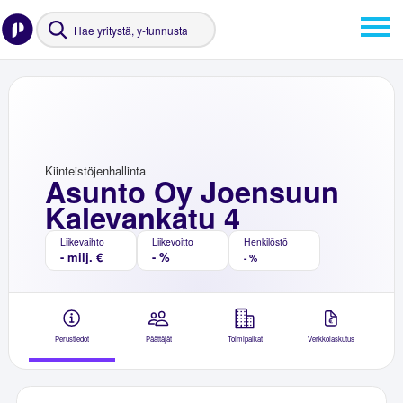
Kiinteistöjenhallinta
Asunto Oy Joensuun
Kalevankatu 4
Liikevaihto
Liikevoitto
Henkilöstö
- milj. €
- %
- %
Perustiedot
Päättäjät
Toimipaikat
Verkkolaskutus