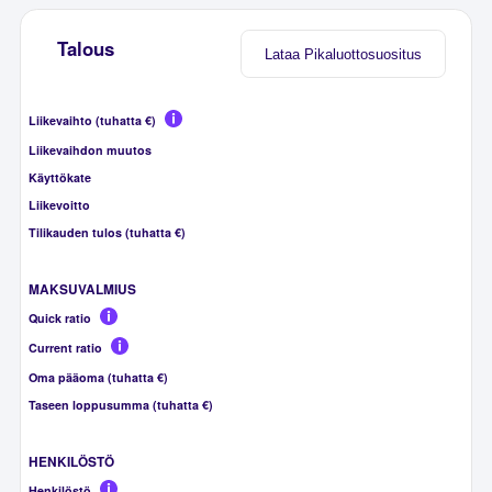
Talous
Lataa Pikaluottosuositus
Liikevaihto (tuhatta €)
Liikevaihdon muutos
Käyttökate
Liikevoitto
Tilikauden tulos (tuhatta €)
MAKSUVALMIUS
Quick ratio
Current ratio
Oma pääoma (tuhatta €)
Taseen loppusumma (tuhatta €)
HENKILÖSTÖ
Henkilöstö