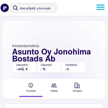
Kiinteistöjenhallinta
Asunto Oy Jonohima
Bostads Ab
Liikevaihto
Liikevoitto
Henkilöstö
- milj. €
- %
- %
Perustiedot
Päättäjät
Toimipaikat