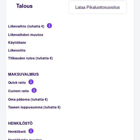
Talous
Lataa Pikaluottosuositus
Liikevaihto (tuhatta €)
Liikevaihdon muutos
Käyttökate
Liikevoitto
Tilikauden tulos (tuhatta €)
MAKSUVALMIUS
Quick ratio
Current ratio
Oma pääoma (tuhatta €)
Taseen loppusumma (tuhatta €)
HENKILÖSTÖ
Henkilöstö
Henkilöstön muutos