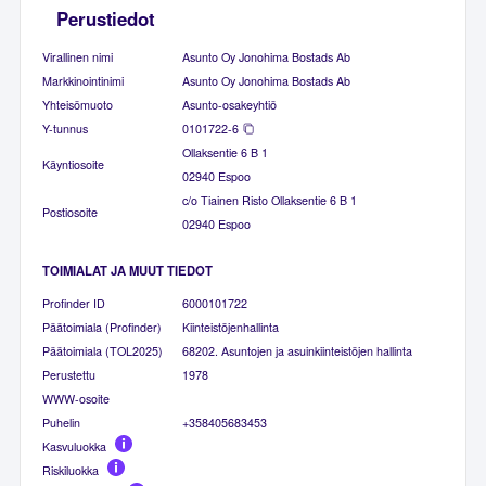
Perustiedot
Virallinen nimi
Asunto Oy Jonohima Bostads Ab
Markkinointinimi
Asunto Oy Jonohima Bostads Ab
Yhteisömuoto
Asunto-osakeyhtiö
Y-tunnus
0101722-6
Ollaksentie 6 B 1
Käyntiosoite
02940 Espoo
c/o Tiainen Risto Ollaksentie 6 B 1
Postiosoite
02940 Espoo
TOIMIALAT JA MUUT TIEDOT
Profinder ID
6000101722
Päätoimiala (Profinder)
Kiinteistöjenhallinta
Päätoimiala (TOL2025)
68202. Asuntojen ja asuinkiinteistöjen hallinta
Perustettu
1978
WWW-osoite
Puhelin
+358405683453
Kasvuluokka
Riskiluokka