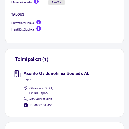
Maksuviivetieto
NÄYTÄ
TALOUS
Liikevaihtoluokka
Henkilöstöluokka
Toimipaikat (1)
Asunto Oy Jonohima Bostads Ab
Espoo
Ollaksentie 6 B 1,
02940 Espoo
+358405683453
ID: 6000101722