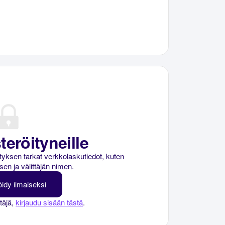
teröityneille
rityksen tarkat verkkolaskutiedot, kuten
sen ja välittäjän nimen.
öidy ilmaiseksi
ttäjä,
kirjaudu sisään tästä
.