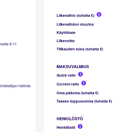
Liikevaihto (tuhatta €)
Liikevaihdon muutos
Käyttökate
Liikevoitto
imotie 9-11
Tilikauden tulos (tuhatta €)
MAKSUVALMIUS
Quick ratio
Current ratio
inteistöjen hallinta
Oma pääoma (tuhatta €)
Taseen loppusumma (tuhatta €)
HENKILÖSTÖ
Henkilöstö