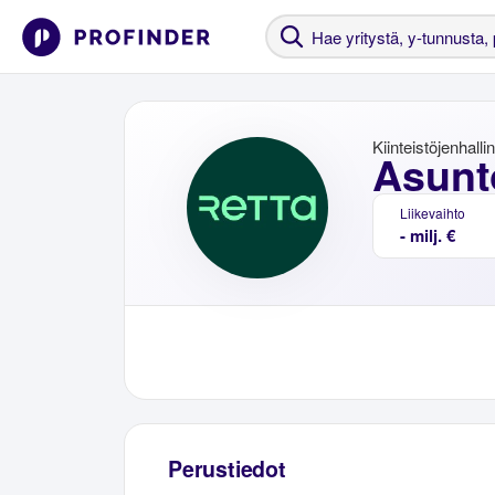
Kiinteistöjenhalli
Asunt
Liikevaihto
- milj. €
Perustiedot