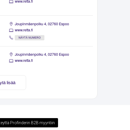
www.retta.fi
Joupinmäenpolku 4, 02760 Espoo
www.retta.fi
NÄYTÄ NUMERO
Joupinmäenpolku 4, 02760 Espoo
www.retta.fi
ytä lisää
teyttä Profinderin B2B myyntiin