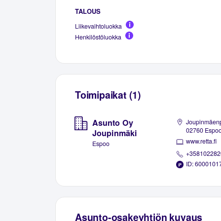
TALOUS
Liikevaihtoluokka
Henkilöstöluokka
Toimipaikat (1)
Asunto Oy
Joupinmäenp
02760 Espo
Joupinmäki
www.retta.fi
Espoo
+358102282
ID: 6000101
Asunto-osakeyhtiön kuvaus