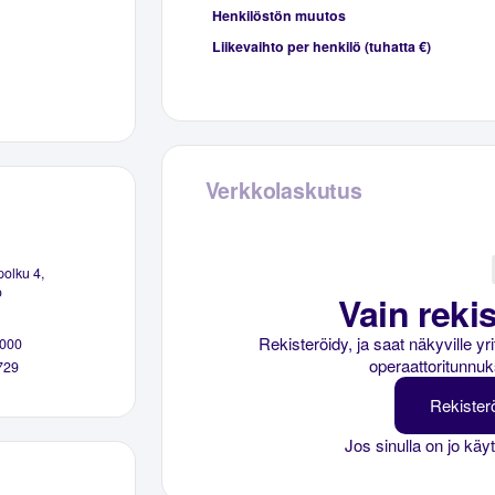
Henkilöstön muutos
Liikevaihto per henkilö (tuhatta €)
Verkkolaskutus
olku 4,
o
Vain rekis
Rekisteröidy, ja saat näkyville y
000
operaattoritunnuk
729
Rekister
Jos sinulla on jo käy