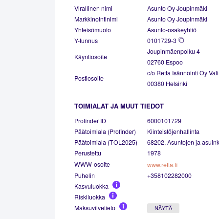
Virallinen nimi
Asunto Oy Joupinmäki
Markkinointinimi
Asunto Oy Joupinmäki
Yhteisömuoto
Asunto-osakeyhtiö
Y-tunnus
0101729-3
Joupinmäenpolku 4
Käyntiosoite
02760 Espoo
c/o Retta Isännöinti Oy Val
Postiosoite
00380 Helsinki
TOIMIALAT JA MUUT TIEDOT
Profinder ID
6000101729
Päätoimiala (Profinder)
Kiinteistöjenhallinta
Päätoimiala (TOL2025)
68202. Asuntojen ja asuinki
Perustettu
1978
WWW-osoite
www.retta.fi
Puhelin
+358102282000
Kasvuluokka
Riskiluokka
Maksuviivetieto
NÄYTÄ