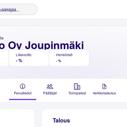
nta
o Oy Joupinmäki
Liikevoitto
Henkilöstö
- %
- %
Perustiedot
Päättäjät
Toimipaikat
Verkkolaskutus
Talous