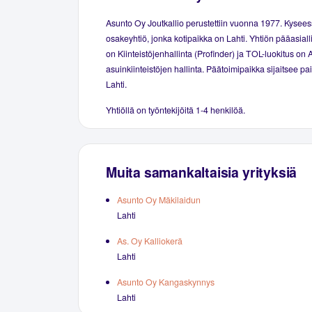
Asunto Oy Joutkallio perustettiin vuonna 1977. Kysee
osakeyhtiö, jonka kotipaikka on Lahti. Yhtiön pääasiall
on Kiinteistöjenhallinta (Profinder) ja TOL-luokitus on 
asuinkiinteistöjen hallinta. Päätoimipaikka sijaitsee p
Lahti.
Yhtiöllä on työntekijöitä 1-4 henkilöä.
Muita samankaltaisia yrityksiä
Asunto Oy Mäkilaidun
Lahti
As. Oy Kalliokerä
Lahti
Asunto Oy Kangaskynnys
Lahti