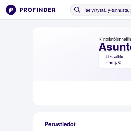
Kiinteistöjenhalli
Asunt
Liikevaihto
- milj. €
Perustiedot