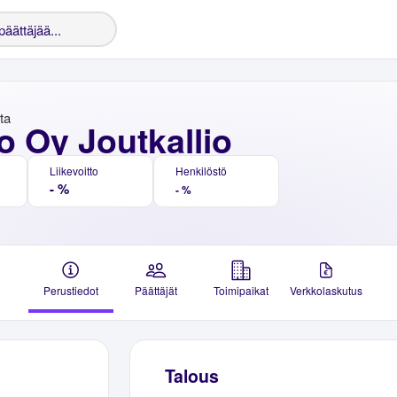
nta
o Oy Joutkallio
Liikevoitto
Henkilöstö
- %
- %
Perustiedot
Päättäjät
Toimipaikat
Verkkolaskutus
Talous