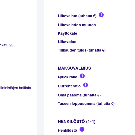
Liikevaihto (tuhatta €)
Liikevaihdon muutos
Käyttökate
Liikevoitto
rikatu 23
Tilikauden tulos (tuhatta €)
MAKSUVALMIUS
Quick ratio
Current ratio
inteistöjen hallinta
Oma pääoma (tuhatta €)
Taseen loppusumma (tuhatta €)
HENKILÖSTÖ (1-4)
Henkilöstö