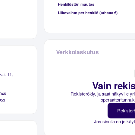
Henkilöstön muutos
Liikevaihto per henkilö (tuhatta €)
Verkkolaskutus
katu 11,
Vain rekis
Rekisteröidy, ja saat näkyville y
046
operaattoritunnuk
953
Rekister
Jos sinulla on jo käy