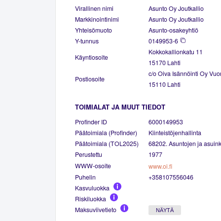
Virallinen nimi
Asunto Oy Joutkallio
Markkinointinimi
Asunto Oy Joutkallio
Yhteisömuoto
Asunto-osakeyhtiö
Y-tunnus
0149953-6
Kokkokallionkatu 11
Käyntiosoite
15170 Lahti
c/o Oiva Isännöinti Oy Vuo
Postiosoite
15110 Lahti
TOIMIALAT JA MUUT TIEDOT
Profinder ID
6000149953
Päätoimiala (Profinder)
Kiinteistöjenhallinta
Päätoimiala (TOL2025)
68202. Asuntojen ja asuinki
Perustettu
1977
WWW-osoite
www.oi.fi
Puhelin
+358107556046
Kasvuluokka
Riskiluokka
Maksuviivetieto
NÄYTÄ