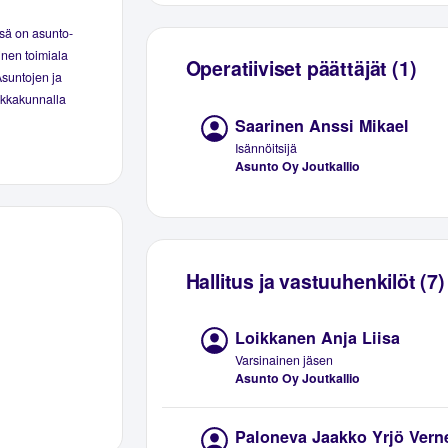
ssä on asunto-
inen toimiala
Operatiiviset päättäjät (1)
Asuntojen ja
aikkakunnalla
Saarinen Anssi Mikael
Isännöitsijä
Asunto Oy Joutkallio
Hallitus ja vastuuhenkilöt (7)
Loikkanen Anja Liisa
Varsinainen jäsen
Asunto Oy Joutkallio
Paloneva Jaakko Yrjö Vern