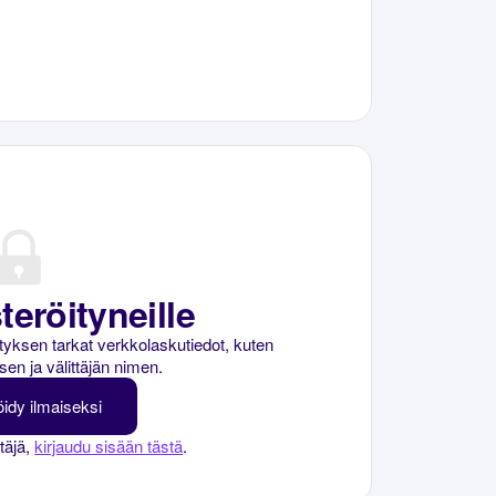
teröityneille
rityksen tarkat verkkolaskutiedot, kuten
sen ja välittäjän nimen.
öidy ilmaiseksi
ttäjä,
kirjaudu sisään tästä
.