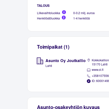
TALOUS
Liikevaihtoluokka
0-0.2 milj. euroa
Henkilöstöluokka
1-4 henkilöä
Toimipaikat (1)
Asunto Oy Joutkallio
Kokkokallion
15170 Lahti
Lahti
www.oi.fi
+358107556
ID: 6000149
Asunto-osakeyhtiön kuvaus