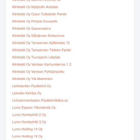
Kiinteistö Oy Myllytullin Autotalo
Kiinteistö Oy Oulun Tullivahdin Parkki
Kiinteistö Oy Pohjois-Suurpelto
Kiinteistö Oy Saarensahra
Kiinteistö Oy Siilinjärven Kirkkorinne
Kiinteistö Oy Tampereen Kyllikinkatu 15
Kiinteistö Oy Tampereen Tieteen Parkki
Kiinteistö Oy Tuureporin Liiketalo
Kiinteistö Oy Vantaan Karhunkierros 1 C
Kiinteistö Oy Vantaan Pyhtäänpolku
Kiinteistö Oy Ylä-Malmintori
Lehtolantien Pysäköinti Oy
Leinelän Kehitys Oy
Lintulammenkadun Pysäköintilaitos oy
Lumo Espoon Ylismäentie Oy
Lumo Hankeyhtiö 2 Oy
Lumo Hankeyhtiö 3 Oy
Lumo Holding 14 Oy
Lumo Holding 19 Oy