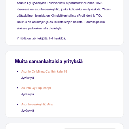
Asunto Oy Jyväskylän Tellervonkatu 8 perustettiin vuonna 1978.
Kyseessä on asunto-osakeyhtiö, jonka kotipaikka on Jyväskylä. Yhtiön
pääasiallinen toimiala on Kiinteistöjenhallinta (Profinder) ja TOL-
luokitus on Asuntojen ja asuinkiinteistöjen hallinta. Päätoimipaikka
sijaitsee paikkakunnalla Jyväskylä.
Yhtiöllä on työntekijöitä 1-4 henkilöä.
Muita samankaltaisia yrityksiä
Asunto Oy Minna Canthin katu 18
Jyväskylä
Asunto Oy Pupusoppi
Jyväskylä
Asunto-osakeyhtiö Aira
Jyväskylä