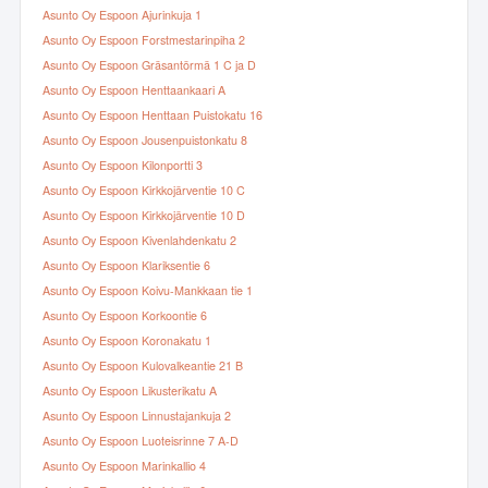
Asunto Oy Espoon Ajurinkuja 1
Asunto Oy Espoon Forstmestarinpiha 2
Asunto Oy Espoon Gräsantörmä 1 C ja D
Asunto Oy Espoon Henttaankaari A
Asunto Oy Espoon Henttaan Puistokatu 16
Asunto Oy Espoon Jousenpuistonkatu 8
Asunto Oy Espoon Kilonportti 3
Asunto Oy Espoon Kirkkojärventie 10 C
Asunto Oy Espoon Kirkkojärventie 10 D
Asunto Oy Espoon Kivenlahdenkatu 2
Asunto Oy Espoon Klariksentie 6
Asunto Oy Espoon Koivu-Mankkaan tie 1
Asunto Oy Espoon Korkoontie 6
Asunto Oy Espoon Koronakatu 1
Asunto Oy Espoon Kulovalkeantie 21 B
Asunto Oy Espoon Likusterikatu A
Asunto Oy Espoon Linnustajankuja 2
Asunto Oy Espoon Luoteisrinne 7 A-D
Asunto Oy Espoon Marinkallio 4