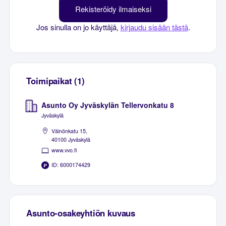
Rekisteröidy ilmaiseksi
Jos sinulla on jo käyttäjä,
kirjaudu sisään tästä
.
Toimipaikat (1)
Asunto Oy Jyväskylän Tellervonkatu 8
Jyväskylä
Väinönkatu 15,
40100 Jyväskylä
www.vvo.fi
ID: 6000174429
Asunto-osakeyhtiön kuvaus