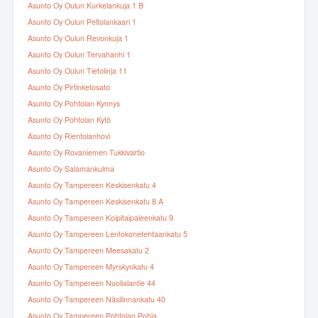
Asunto Oy Oulun Kurkelankuja 1 B
Asunto Oy Oulun Peltolankaari 1
Asunto Oy Oulun Revonkuja 1
Asunto Oy Oulun Tervahanhi 1
Asunto Oy Oulun Tietolinja 11
Asunto Oy Pirtinketosato
Asunto Oy Pohtolan Kynnys
Asunto Oy Pohtolan Kytö
Asunto Oy Rientolanhovi
Asunto Oy Rovaniemen Tukkivartio
Asunto Oy Salamankulma
Asunto Oy Tampereen Keskisenkatu 4
Asunto Oy Tampereen Keskisenkatu 8 A
Asunto Oy Tampereen Koipitaipaleenkatu 9
Asunto Oy Tampereen Lentokonetehtaankatu 5
Asunto Oy Tampereen Meesakatu 2
Asunto Oy Tampereen Myrskynkatu 4
Asunto Oy Tampereen Nuolialantie 44
Asunto Oy Tampereen Näsilinnankatu 40
Asunto Oy Tampereen Pohtolan Pohja