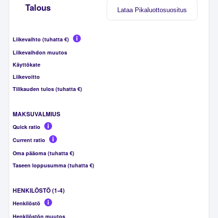
Talous
Lataa Pikaluottosuositus
Liikevaihto (tuhatta €)
Liikevaihdon muutos
Käyttökate
Liikevoitto
Tilikauden tulos (tuhatta €)
MAKSUVALMIUS
Quick ratio
Current ratio
Oma pääoma (tuhatta €)
Taseen loppusumma (tuhatta €)
HENKILÖSTÖ (1-4)
Henkilöstö
Henkilöstön muutos