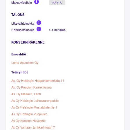
Maksuviivetieto
NÄYTÄ
TALOUS
Liikevaihtoluokka
Henkilöstöluokka
1-4 henkilöä
KONSERNIRAKENNE
Emoyhtiö
Lumo Asuminen Oy
Tytäryhtiöt
As. Oy Helsingin Haapaniemenkatu 11
As. Oy Kuopion Kaarenkulma
As. Oy Malski 3, Lahti
As Oy Helsingin Leikosaarenpuisto
As Oy Helsingin Mustalahdentie 1
As Oy Helsingin Vuopuisto
As Oy Kuopion Havuketo
As Oy Vantaan Junkkarinkaari 7