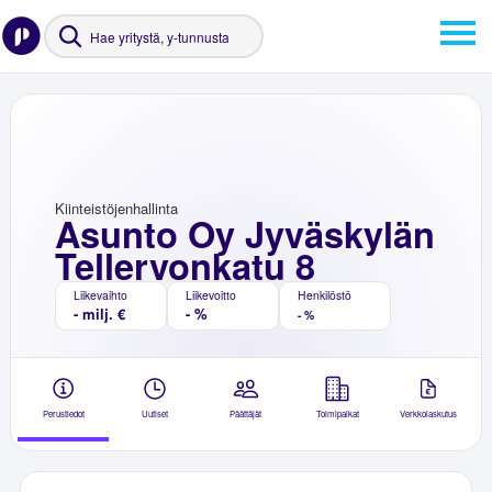
Kiinteistöjenhallinta
Asunto Oy Jyväskylän
Tellervonkatu 8
Liikevaihto
Liikevoitto
Henkilöstö
- milj. €
- %
- %
Perustiedot
Uutiset
Päättäjät
Toimipaikat
Verkkolaskutus