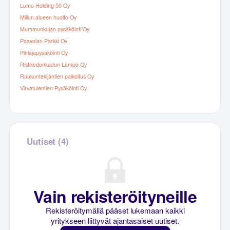
Lumo Holding 50 Oy
Miilun alueen huolto Oy
Mummunkujan pysäköinti Oy
Paavolan Parkki Oy
Pihlajapysäköinti Oy
Ristikedonkadun Lämpö Oy
Ruukuntekijäntien paikoitus Oy
Virvatulentien Pysäköinti Oy
Uutiset (4)
Vain rekisteröityneille
Rekisteröitymällä pääset lukemaan kaikki
yritykseen liittyvät ajantasaiset uutiset.