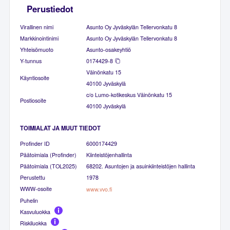
Perustiedot
Virallinen nimi
Asunto Oy Jyväskylän Tellervonkatu 8
Markkinointinimi
Asunto Oy Jyväskylän Tellervonkatu 8
Yhteisömuoto
Asunto-osakeyhtiö
Y-tunnus
0174429-8
Väinönkatu 15
Käyntiosoite
40100 Jyväskylä
c/o Lumo-kotikeskus Väinönkatu 15
Postiosoite
40100 Jyväskylä
TOIMIALAT JA MUUT TIEDOT
Profinder ID
6000174429
Päätoimiala (Profinder)
Kiinteistöjenhallinta
Päätoimiala (TOL2025)
68202. Asuntojen ja asuinkiinteistöjen hallinta
Perustettu
1978
WWW-osoite
www.vvo.fi
Puhelin
Kasvuluokka
Riskiluokka