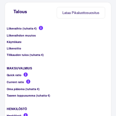
Talous
Lataa Pikaluottosuositus
Liikevaihto (tuhatta €)
Liikevaihdon muutos
Käyttökate
Liikevoitto
Tilikauden tulos (tuhatta €)
MAKSUVALMIUS
Quick ratio
Current ratio
Oma pääoma (tuhatta €)
Taseen loppusumma (tuhatta €)
HENKILÖSTÖ
Henkilöstö