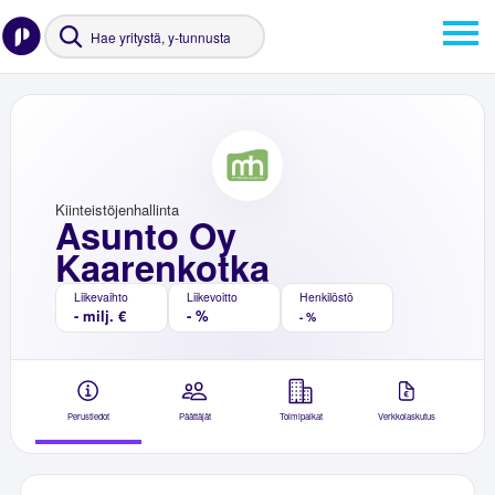
Kiinteistöjenhallinta
Asunto Oy
Kaarenkotka
Liikevaihto
Liikevoitto
Henkilöstö
- milj. €
- %
- %
Perustiedot
Päättäjät
Toimipaikat
Verkkolaskutus