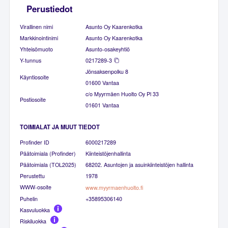
Perustiedot
Virallinen nimi
Asunto Oy Kaarenkotka
Markkinointinimi
Asunto Oy Kaarenkotka
Yhteisömuoto
Asunto-osakeyhtiö
Y-tunnus
0217289-3
Jönsaksenpolku 8
Käyntiosoite
01600 Vantaa
c/o Myyrmäen Huolto Oy Pl 33
Postiosoite
01601 Vantaa
TOIMIALAT JA MUUT TIEDOT
Profinder ID
6000217289
Päätoimiala (Profinder)
Kiinteistöjenhallinta
Päätoimiala (TOL2025)
68202. Asuntojen ja asuinkiinteistöjen hallinta
Perustettu
1978
WWW-osoite
www.myyrmaenhuolto.fi
Puhelin
+35895306140
Kasvuluokka
Riskiluokka