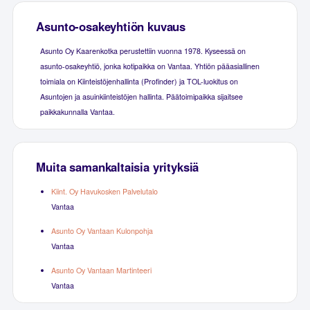
Asunto-osakeyhtiön kuvaus
Asunto Oy Kaarenkotka perustettiin vuonna 1978. Kyseessä on
asunto-osakeyhtiö, jonka kotipaikka on Vantaa. Yhtiön pääasiallinen
toimiala on Kiinteistöjenhallinta (Profinder) ja TOL-luokitus on
Asuntojen ja asuinkiinteistöjen hallinta. Päätoimipaikka sijaitsee
paikkakunnalla Vantaa.
Muita samankaltaisia yrityksiä
Kiint. Oy Havukosken Palvelutalo
Vantaa
Asunto Oy Vantaan Kulonpohja
Vantaa
Asunto Oy Vantaan Martinteeri
Vantaa