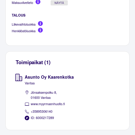
Maksuviivetieto
NÄYTÄ
TALOUS
Liikevaihtoluokka
Henkilöstöluokka
Toimipaikat (1)
Asunto Oy Kaarenkotka
Vantaa
Jönsaksenpolku 8,
01600 Vantaa
www.myyrmaenhuolto.fi
+35895306140
ID: 6000217289