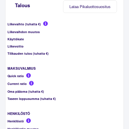
Talous
Lataa Pikaluottosuositus
Liikevaihto (tuhatta €)
Liikevaihdon muutos
Käyttökate
Liikevoitto
Tilikauden tulos (tuhatta €)
MAKSUVALMIUS
Quick ratio
Current ratio
Oma pääoma (tuhatta €)
Taseen loppusumma (tuhatta €)
HENKILÖSTÖ
Henkilöstö
Henkilöstön muutos