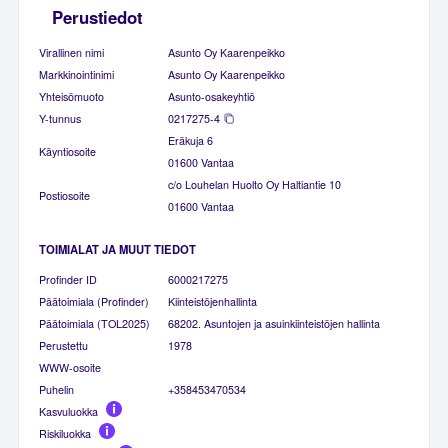
Perustiedot
Virallinen nimi
Asunto Oy Kaarenpeikko
Markkinointinimi
Asunto Oy Kaarenpeikko
Yhteisömuoto
Asunto-osakeyhtiö
Y-tunnus
0217275-4
Eräkuja 6
Käyntiosoite
01600 Vantaa
c/o Louhelan Huolto Oy Haltiantie 10
Postiosoite
01600 Vantaa
TOIMIALAT JA MUUT TIEDOT
Profinder ID
6000217275
Päätoimiala (Profinder)
Kiinteistöjenhallinta
Päätoimiala (TOL2025)
68202. Asuntojen ja asuinkiinteistöjen hallinta
Perustettu
1978
WWW-osoite
Puhelin
+358453470534
Kasvuluokka
Riskiluokka