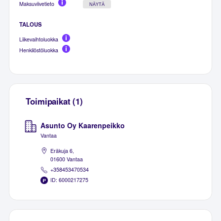
Maksuviivetieto
NÄYTÄ
TALOUS
Liikevaihtoluokka
Henkilöstöluokka
Toimipaikat (1)
Asunto Oy Kaarenpeikko
Vantaa
Eräkuja 6,
01600 Vantaa
+358453470534
ID: 6000217275