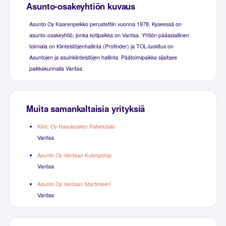
Asunto-osakeyhtiön kuvaus
Asunto Oy Kaarenpeikko perustettiin vuonna 1978. Kyseessä on
asunto-osakeyhtiö, jonka kotipaikka on Vantaa. Yhtiön pääasiallinen
toimiala on Kiinteistöjenhallinta (Profinder) ja TOL-luokitus on
Asuntojen ja asuinkiinteistöjen hallinta. Päätoimipaikka sijaitsee
paikkakunnalla Vantaa.
Muita samankaltaisia yrityksiä
Kiint. Oy Havukosken Palvelutalo
Vantaa
Asunto Oy Vantaan Kulonpohja
Vantaa
Asunto Oy Vantaan Martinteeri
Vantaa