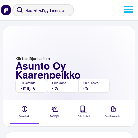
Kiinteistöjenhallinta
Asunto Oy
Kaarenpeikko
Liikevaihto
Liikevoitto
Henkilöstö
- milj. €
- %
- %
Perustiedot
Päättäjät
Toimipaikat
Verkkolaskutus