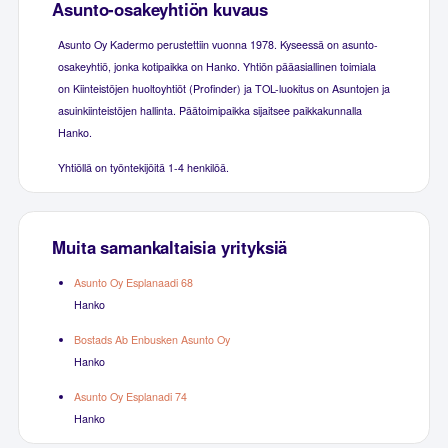
Asunto-osakeyhtiön kuvaus
Asunto Oy Kadermo perustettiin vuonna 1978. Kyseessä on asunto-
osakeyhtiö, jonka kotipaikka on Hanko. Yhtiön pääasiallinen toimiala
on Kiinteistöjen huoltoyhtiöt (Profinder) ja TOL-luokitus on Asuntojen ja
asuinkiinteistöjen hallinta. Päätoimipaikka sijaitsee paikkakunnalla
Hanko.
Yhtiöllä on työntekijöitä 1-4 henkilöä.
Muita samankaltaisia yrityksiä
Asunto Oy Esplanaadi 68
Hanko
Bostads Ab Enbusken Asunto Oy
Hanko
Asunto Oy Esplanadi 74
Hanko