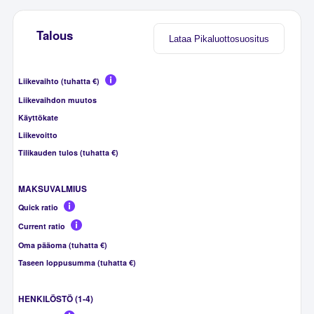
Talous
Lataa Pikaluottosuositus
Liikevaihto (tuhatta €)
Liikevaihdon muutos
Käyttökate
Liikevoitto
Tilikauden tulos (tuhatta €)
MAKSUVALMIUS
Quick ratio
Current ratio
Oma pääoma (tuhatta €)
Taseen loppusumma (tuhatta €)
HENKILÖSTÖ (1-4)