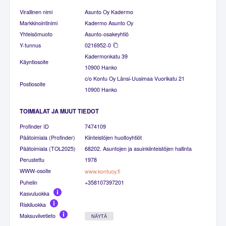
Virallinen nimi
Asunto Oy Kadermo
Markkinointinimi
Kadermo Asunto Oy
Yhteisömuoto
Asunto-osakeyhtiö
Y-tunnus
0216952-0
Kadermonkatu 39
Käyntiosoite
10900 Hanko
c/o Kontu Oy Länsi-Uusimaa Vuorikatu 21
Postiosoite
10900 Hanko
TOIMIALAT JA MUUT TIEDOT
Profinder ID
7474109
Päätoimiala (Profinder)
Kiinteistöjen huoltoyhtiöt
Päätoimiala (TOL2025)
68202. Asuntojen ja asuinkiinteistöjen hallinta
Perustettu
1978
WWW-osoite
www.kontuoy.fi
Puhelin
+358107397201
Kasvuluokka
Riskiluokka
Maksuviivetieto
NÄYTÄ