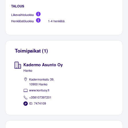
TALOUS
Liikevaihtoluokka
Henkilöstöluokka
1-4 henkilöä
Toimipaikat (1)
Kadermo Asunto Oy
Hanko
Kadermonkatu 39,
10900 Hanko
www.kontuoy.fi
+358107397201
ID: 7474109