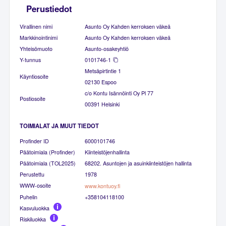
Perustiedot
Virallinen nimi
Asunto Oy Kahden kerroksen väkeä
Markkinointinimi
Asunto Oy Kahden kerroksen väkeä
Yhteisömuoto
Asunto-osakeyhtiö
Y-tunnus
0101746-1
Metsäpirtintie 1
Käyntiosoite
02130 Espoo
c/o Kontu Isännöinti Oy Pl 77
Postiosoite
00391 Helsinki
TOIMIALAT JA MUUT TIEDOT
Profinder ID
6000101746
Päätoimiala (Profinder)
Kiinteistöjenhallinta
Päätoimiala (TOL2025)
68202. Asuntojen ja asuinkiinteistöjen hallinta
Perustettu
1978
WWW-osoite
www.kontuoy.fi
Puhelin
+358104118100
Kasvuluokka
Riskiluokka