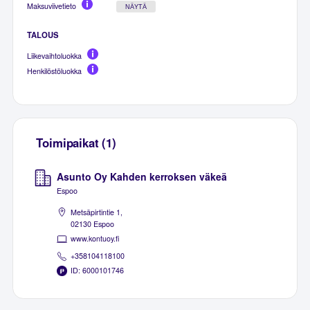
Maksuviivetieto
NÄYTÄ
TALOUS
Liikevaihtoluokka
Henkilöstöluokka
Toimipaikat (1)
Asunto Oy Kahden kerroksen väkeä
Espoo
Metsäpirtintie 1,
02130 Espoo
www.kontuoy.fi
+358104118100
ID: 6000101746