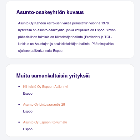
Asunto-osakeyhtiön kuvaus
Asunto Oy Kahden kerroksen väkeä perustettiin vuonna 1978.
Kyseessä on asunto-osakeyhtiö, jonka kotipaikka on Espoo. Yhtiön
pääasiallinen toimiala on Kiinteistöjenhallinta (Profinder) ja TOL-
luokitus on Asuntojen ja asuinkiinteistöjen hallinta. Päätoimipaikka
sijaitsee paikkakunnalla Espoo.
Muita samankaltaisia yrityksiä
Kiinteistö Oy Espoon Aallonrivi
Espoo
Asunto Oy Lintuvaarantie 28
Espoo
Asunto Oy Espoon Koivumäki
Espoo