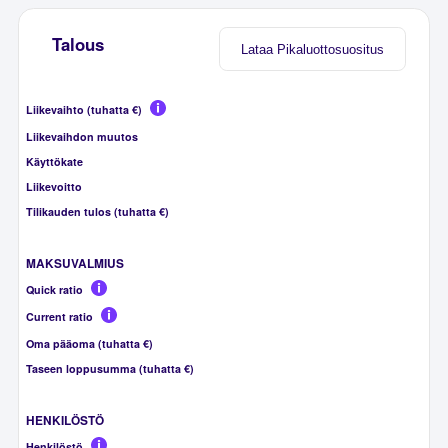
Talous
Lataa Pikaluottosuositus
Liikevaihto (tuhatta €)
Liikevaihdon muutos
Käyttökate
Liikevoitto
Tilikauden tulos (tuhatta €)
MAKSUVALMIUS
Quick ratio
Current ratio
Oma pääoma (tuhatta €)
Taseen loppusumma (tuhatta €)
HENKILÖSTÖ
Henkilöstö