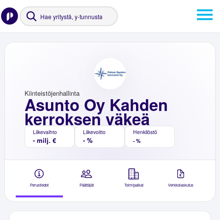
Kiinteistöjenhallinta
Asunto Oy Kahden
kerroksen väkeä
Liikevaihto
Liikevoitto
Henkilöstö
- milj. €
- %
- %
Perustiedot
Päättäjät
Toimipaikat
Verkkolaskutus