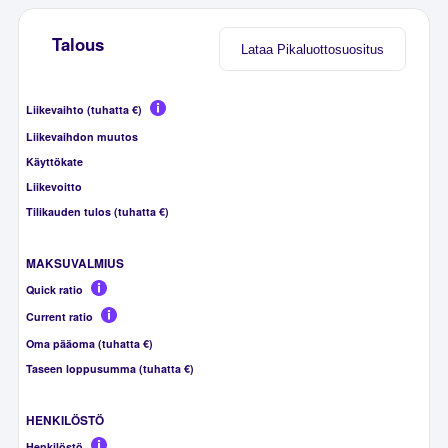
Talous
Lataa Pikaluottosuositus
Liikevaihto (tuhatta €)
Liikevaihdon muutos
Käyttökate
Liikevoitto
Tilikauden tulos (tuhatta €)
MAKSUVALMIUS
Quick ratio
Current ratio
Oma pääoma (tuhatta €)
Taseen loppusumma (tuhatta €)
HENKILÖSTÖ
Henkilöstö