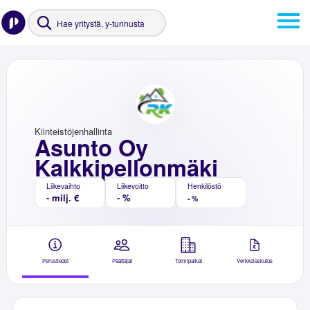
Kiinteistöjenhallinta
Asunto Oy
Kalkkipellonmäki
Liikevaihto
Liikevoitto
Henkilöstö
- milj. €
- %
- %
Perustiedot
Päättäjät
Toimipaikat
Verkkolaskutus