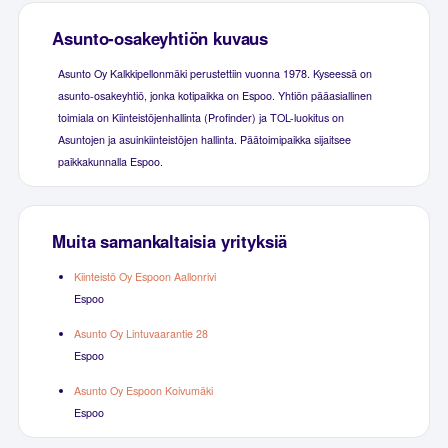
Asunto-osakeyhtiön kuvaus
Asunto Oy Kalkkipellonmäki perustettiin vuonna 1978. Kyseessä on
asunto-osakeyhtiö, jonka kotipaikka on Espoo. Yhtiön pääasiallinen
toimiala on Kiinteistöjenhallinta (Profinder) ja TOL-luokitus on
Asuntojen ja asuinkiinteistöjen hallinta. Päätoimipaikka sijaitsee
paikkakunnalla Espoo.
Muita samankaltaisia yrityksiä
Kiinteistö Oy Espoon Aallonrivi
Espoo
Asunto Oy Lintuvaarantie 28
Espoo
Asunto Oy Espoon Koivumäki
Espoo