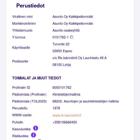
Perustiedot
Virallinen nimi
Asunto Oy Kalkkipellonmäki
Markkinointinimi
Asunto Oy Kalkkipellonmäki
Yhteisömuoto
Asunto-osakeyhtiö
Y-tunnus
0101762-1
Turuntie 22
Käyntiosoite
02650 Espoo
c/o Rk-Isännöinti Oy Laurinkatu 49 A
Postiosoite
08100 Lohja
TOIMIALAT JA MUUT TIEDOT
Profinder ID
6000101762
Päätoimiala (Profinder)
Kiinteistöjenhallinta
Päätoimiala (TOL2025)
68202. Asuntojen ja asuinkiinteistöjen hallinta
Perustettu
1978
WWW-osoite
www.rk-isannointi.fi
Puhelin
+358106666450
Kasvuluokka
Riskiluokka