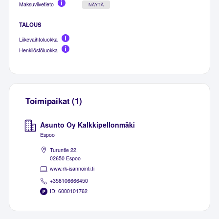
Maksuviivetieto
NÄYTÄ
TALOUS
Liikevaihtoluokka
Henkilöstöluokka
Toimipaikat (1)
Asunto Oy Kalkkipellonmäki
Espoo
Turuntie 22,
02650 Espoo
www.rk-isannointi.fi
+358106666450
ID: 6000101762