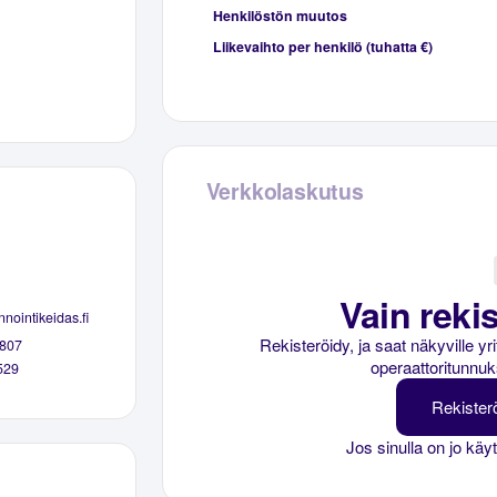
Henkilöstön muutos
Liikevaihto per henkilö (tuhatta €)
Verkkolaskutus
Vain rekis
nointikeidas.fi
Rekisteröidy, ja saat näkyville y
807
operaattoritunnuk
529
Rekister
Jos sinulla on jo käy