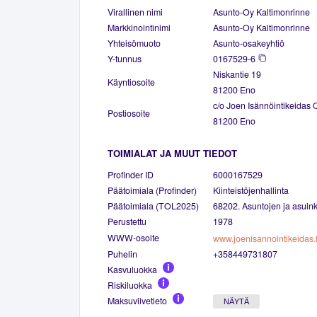
Virallinen nimi
Asunto-Oy Kaltimonrinne
Markkinointinimi
Asunto-Oy Kaltimonrinne
Yhteisömuoto
Asunto-osakeyhtiö
Y-tunnus
0167529-6
Niskantie 19
Käyntiosoite
81200 Eno
c/o Joen Isännöintikeidas 
Postiosoite
81200 Eno
TOIMIALAT JA MUUT TIEDOT
Profinder ID
6000167529
Päätoimiala (Profinder)
Kiinteistöjenhallinta
Päätoimiala (TOL2025)
68202. Asuntojen ja asuinki
Perustettu
1978
WWW-osoite
www.joenisannointikeidas.f
Puhelin
+358449731807
Kasvuluokka
Riskiluokka
Maksuviivetieto
NÄYTÄ