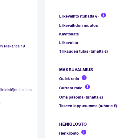
Liikevaihto (tuhatta €)
Liikevaihdon muutos
Käyttökate
Liikevoitto
Oy Niskantie 19
Tilikauden tulos (tuhatta €)
MAKSUVALMIUS
Quick ratio
Current ratio
inteistöjen hallinta
Oma pääoma (tuhatta €)
i
Taseen loppusumma (tuhatta €)
HENKILÖSTÖ
Henkilöstö