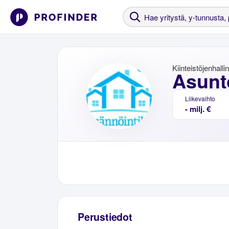
Kiinteistöjenhalli
Asunt
Liikevaihto
- milj. €
Perustiedot