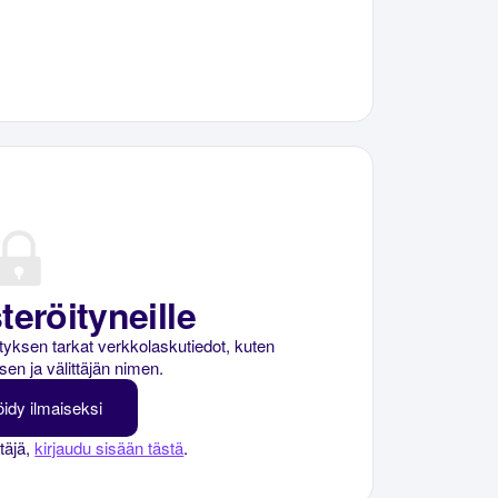
teröityneille
rityksen tarkat verkkolaskutiedot, kuten
sen ja välittäjän nimen.
öidy ilmaiseksi
ttäjä,
kirjaudu sisään tästä
.