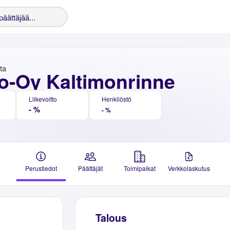
nta
o-Oy Kaltimonrinne
Liikevoitto
Henkilöstö
- %
- %
Perustiedot
Päättäjät
Toimipaikat
Verkkolaskutus
Talous