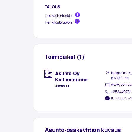
TALOUS
Liikevaihtoluokka
Henkilöstöluokka
Toimipaikat (1)
Asunto-Oy
Niskantie 19,
81200 Eno
Kaltimonrinne
www.joenisan
Joensuu
+358449731
ID: 6000167
Asunto-osakeyhtiön kuvaus