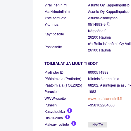
Virallinen nimi
Asunto Oy Kappelinpuisto
Markkinointinimi
Asunto Oy Kappelinpuisto
Yhteisömuoto
Asunto-osakeyhtiö
Y-tunnus
0514993-9
Kärppätie 2
Käyntiosoite
26200 Rauma
c/o Retta Isännöinti Oy Val
Postiosoite
26100 Rauma
TOIMIALAT JA MUUT TIEDOT
Profinder ID
6000514993
Päätoimiala (Profinder)
Kiinteistöjenhallinta
Päätoimiala (TOL2025)
68202. Asuntojen ja asuinki
Perustettu
1983
WWW-osoite
www.rettaisannointi.fi
Puhelin
+358102284600
Kasvuluokka
Riskiluokka
Maksuviivetieto
NÄYTÄ