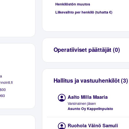
Henkilöstön muutos
Liikevaihto per henkilö (tuhatta €)
Operatiiviset päättäjät (0)
a
Hallitus ja vastuuhenkilöt (3)
nointi.fi
600
993
Aalto Milla Maaria
Varsinainen jäsen
Asunto Oy Kappelinpuisto
Ruohola Väinö Samuli