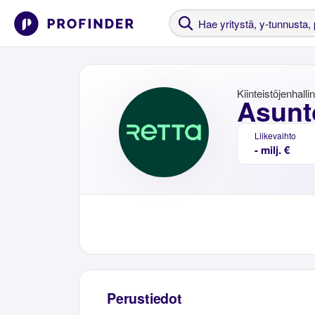
Kiinteistöjenhalli
Asunt
Liikevaihto
- milj. €
Perustiedot