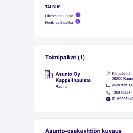
TALOUS
Liikevaihtoluokka
Henkilöstöluokka
Toimipaikat (1)
Asunto Oy
Kärppätie 2,
26200 Raum
Kappelinpuisto
www.rettaisan
Rauma
+358102284
ID: 6000514
Asunto-osakeyhtiön kuvaus