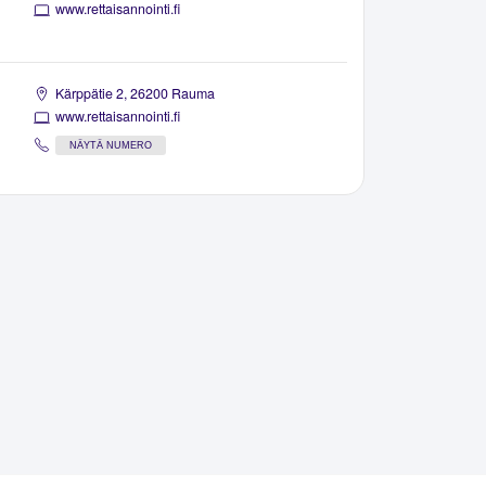
www.rettaisannointi.fi
Kärppätie 2, 26200 Rauma
www.rettaisannointi.fi
NÄYTÄ NUMERO