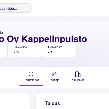
nta
o Oy Kappelinpuisto
Liikevoitto
Henkilöstö
- %
- %
Perustiedot
Päättäjät
Toimipaikat
Talous