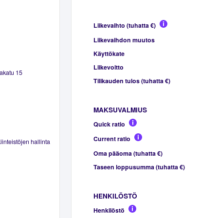
Liikevaihto (tuhatta €)
Liikevaihdon muutos
Käyttökate
Liikevoitto
takatu 15
Tilikauden tulos (tuhatta €)
MAKSUVALMIUS
Quick ratio
Current ratio
inteistöjen hallinta
Oma pääoma (tuhatta €)
Taseen loppusumma (tuhatta €)
HENKILÖSTÖ
Henkilöstö