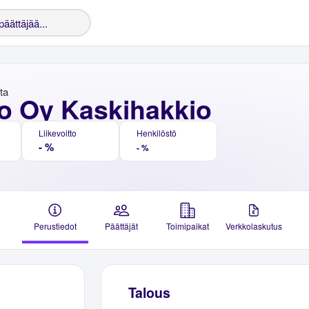
nta
o Oy Kaskihakkio
Liikevoitto
Henkilöstö
- %
- %
Perustiedot
Päättäjät
Toimipaikat
Verkkolaskutus
Talous