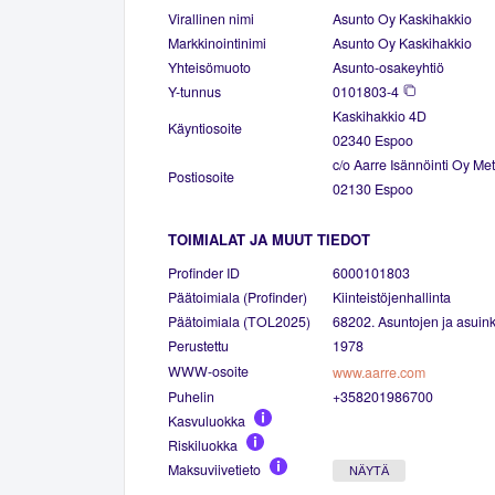
Virallinen nimi
Asunto Oy Kaskihakkio
Markkinointinimi
Asunto Oy Kaskihakkio
Yhteisömuoto
Asunto-osakeyhtiö
Y-tunnus
0101803-4
Kaskihakkio 4D
Käyntiosoite
02340 Espoo
c/o Aarre Isännöinti Oy M
Postiosoite
02130 Espoo
TOIMIALAT JA MUUT TIEDOT
Profinder ID
6000101803
Päätoimiala (Profinder)
Kiinteistöjenhallinta
Päätoimiala (TOL2025)
68202. Asuntojen ja asuinki
Perustettu
1978
WWW-osoite
www.aarre.com
Puhelin
+358201986700
Kasvuluokka
Riskiluokka
Maksuviivetieto
NÄYTÄ