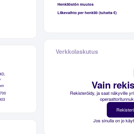
Henkilöstön muutos
Liikevaihto per henkilö (tuhatta €)
Verkkolaskutus
4D,
o
Vain rekis
om
Rekisteröidy, ja saat näkyville y
700
operaattoritunnuk
803
Rekister
Jos sinulla on jo käy