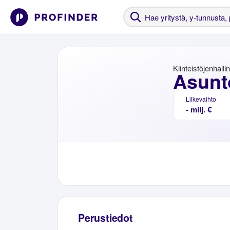
Kiinteistöjenhalli
Asunt
Liikevaihto
- milj. €
Perustiedot