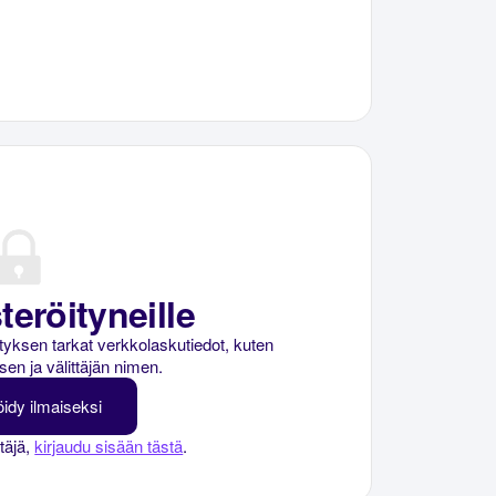
teröityneille
rityksen tarkat verkkolaskutiedot, kuten
sen ja välittäjän nimen.
öidy ilmaiseksi
ttäjä,
kirjaudu sisään tästä
.