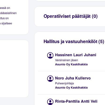
eessä on
pääasiallinen
Operatiiviset päättäjät (0)
kitus on
 sijaitsee
Hallitus ja vastuuhenkilöt (5)
Hassinen Lauri Juhani
Varsinainen jäsen
Asunto Oy Kaskihakkio
Noro Juha Kullervo
Puheenjohtaja
Asunto Oy Kaskihakkio
Rinta-Panttila Antti Veli