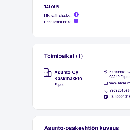
TALOUS
Liikevaihtoluokka
Henkilöstöluokka
Toimipaikat (1)
Asunto Oy
Kaskihakkio 
02340 Espo
Kaskihakkio
www.aarre.c
Espoo
+358201986
ID: 6000101
Asunto-osakeyhtiön kuvaus