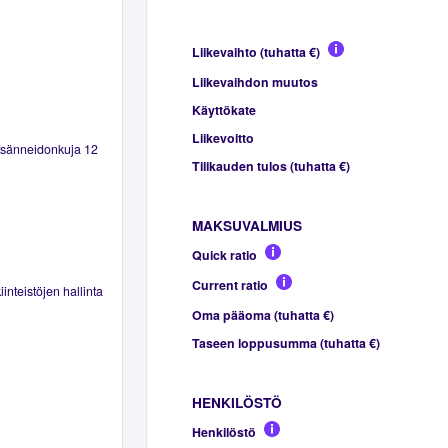
Liikevaihto (tuhatta €)
Liikevaihdon muutos
Käyttökate
Liikevoitto
etsänneidonkuja 12
Tilikauden tulos (tuhatta €)
MAKSUVALMIUS
Quick ratio
Current ratio
inteistöjen hallinta
Oma pääoma (tuhatta €)
Taseen loppusumma (tuhatta €)
HENKILÖSTÖ
Henkilöstö