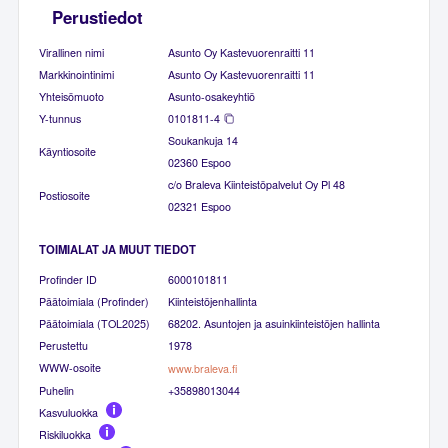
Perustiedot
Virallinen nimi
Asunto Oy Kastevuorenraitti 11
Markkinointinimi
Asunto Oy Kastevuorenraitti 11
Yhteisömuoto
Asunto-osakeyhtiö
Y-tunnus
0101811-4
Soukankuja 14
Käyntiosoite
02360 Espoo
c/o Braleva Kiinteistöpalvelut Oy Pl 48
Postiosoite
02321 Espoo
TOIMIALAT JA MUUT TIEDOT
Profinder ID
6000101811
Päätoimiala (Profinder)
Kiinteistöjenhallinta
Päätoimiala (TOL2025)
68202. Asuntojen ja asuinkiinteistöjen hallinta
Perustettu
1978
WWW-osoite
www.braleva.fi
Puhelin
+35898013044
Kasvuluokka
Riskiluokka