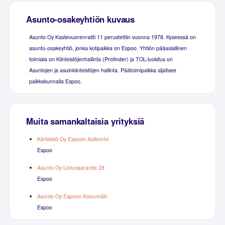
Asunto-osakeyhtiön kuvaus
Asunto Oy Kastevuorenraitti 11 perustettiin vuonna 1978. Kyseessä on
asunto-osakeyhtiö, jonka kotipaikka on Espoo. Yhtiön pääasiallinen
toimiala on Kiinteistöjenhallinta (Profinder) ja TOL-luokitus on
Asuntojen ja asuinkiinteistöjen hallinta. Päätoimipaikka sijaitsee
paikkakunnalla Espoo.
Muita samankaltaisia yrityksiä
Kiinteistö Oy Espoon Aallonrivi
Espoo
Asunto Oy Lintuvaarantie 28
Espoo
Asunto Oy Espoon Koivumäki
Espoo