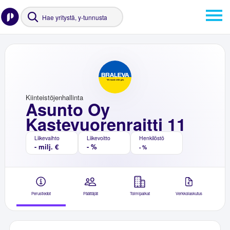
Kiinteistöjenhallinta
Asunto Oy
Kastevuorenraitti 11
Liikevaihto
Liikevoitto
Henkilöstö
- milj. €
- %
- %
Perustiedot
Päättäjät
Toimipaikat
Verkkolaskutus