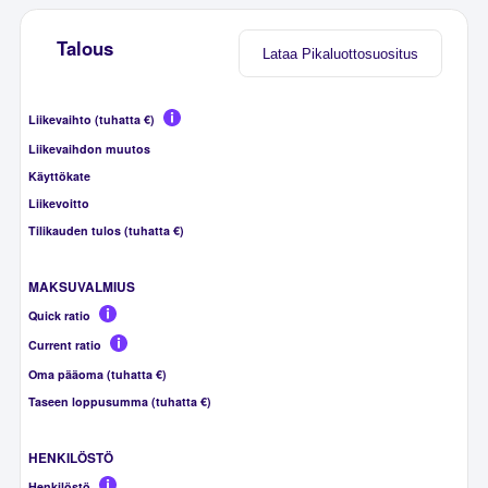
Talous
Lataa Pikaluottosuositus
Liikevaihto (tuhatta €)
Liikevaihdon muutos
Käyttökate
Liikevoitto
Tilikauden tulos (tuhatta €)
MAKSUVALMIUS
Quick ratio
Current ratio
Oma pääoma (tuhatta €)
Taseen loppusumma (tuhatta €)
HENKILÖSTÖ
Henkilöstö