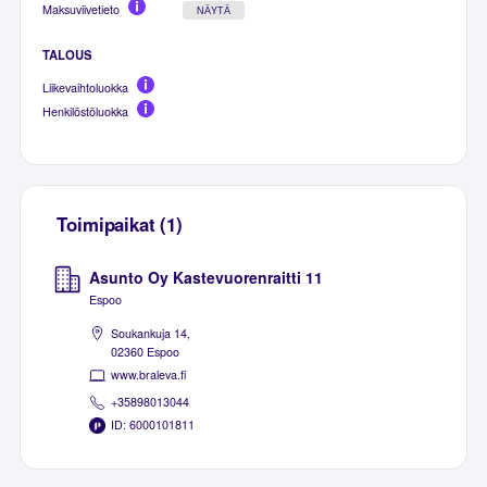
Maksuviivetieto
NÄYTÄ
TALOUS
Liikevaihtoluokka
Henkilöstöluokka
Toimipaikat (1)
Asunto Oy Kastevuorenraitti 11
Espoo
Soukankuja 14,
02360 Espoo
www.braleva.fi
+35898013044
ID: 6000101811